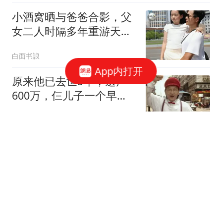
小酒窝晒与爸爸合影，父
女二人时隔多年重游天津
解放桥，网友泪奔
白面书誏
App内打开
原来他已去世5年，遗产
600万，仨儿子一个早
逝，两个未婚没工作
洲洲影视娱评
冠军杯：上海2-2锁头名！
吕孟洋3场造3球，U17国
足明晚半决赛战河床
球场没跑道
中国五箭齐发反制美 商务