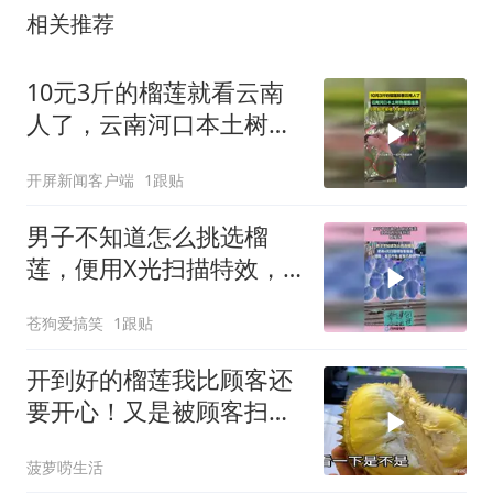
相关推荐
10元3斤的榴莲就看云南
人了，云南河口本土树熟
榴莲挂果，9月份可采收
开屏新闻客户端
1跟贴
男子不知道怎么挑选榴
莲，便用X光扫描特效，
看榴莲！
苍狗爱搞笑
1跟贴
开到好的榴莲我比顾客还
要开心！又是被顾客扫货
的一天
菠萝唠生活