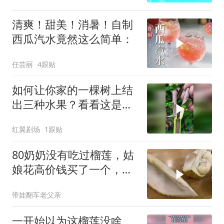
清爽！甜美！消暑！自制
西瓜汽水竟然这么简单：
任芸丽
4跟贴
如何让你家的一棵树上结
出三种水果？看看这是什
么原理？
红翼剧场
1跟贴
80奶奶没有吃过榴莲，姑
娘花高价钱买了一个，咦
~奶奶尽然不吃
带娃翻车老父亲
一开始以为这榴莲没啥