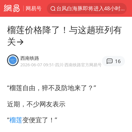
台风白海豚即将进入48小时警戒线
网易号
郑国霖回应去景区上班被保安拦下
榴莲价格降了！与这趟班列有
中央气象台发布台风黄色预警
关→
80后女柜员逆袭成4200亿银行副行长
感觉全东北都在等7号
西南铁路
16
扎哈罗娃批广岛市长不提美国原子弹
2026-06-07 09:51
·四川
·西南铁路官方网易号
女子利用漏洞0元薅走3000多件家电
金饰克价大幅跳涨
“榴莲自由，猝不及防地来了？”
泰国一女公务员妆容引争议 本人回应
近期，不少网友表示
关之琳否认与27岁模特的恋情
多地要求领导干部带头休假
“
榴莲
变便宜了！”
对话重庆地铁吐血女孩