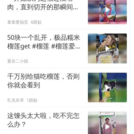
肉，直到切开的那瞬间，
老板分寸拿捏精准！
童童爱搞笑
6跟贴
50块一个乱开，极品糯米
榴莲get #榴莲 #榴莲爱好
者 #泰国 #泰国美食
曼谷二小姐
千万别给猫吃榴莲，否则
你就会看到
扎克东哥
1跟贴
这馒头太大啦，吃不完怎
么办？