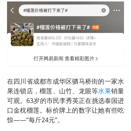
中方回应日本广岛核爆81周年
中国五箭齐发反制美国
中国经济展现强大韧性和活力
打开网易新闻 查看精彩图片
在四川省成都市成华区驷马桥街的一家水
果连锁店，榴莲、山竹、龙眼等
水果
销量
可观。63岁的市民李秀英正在挑选泰国进
口金枕榴莲。标价牌上的数字让她有些吃
惊——“每斤24元”。