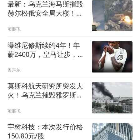
最新：乌克兰海马斯摧毁
赫尔松俄安全局大楼！猛
攻敌人指挥部
项鹏飞
曝维尼修斯续约4年！年
薪2400万，皇马让步，阿
森纳挖角失败
奥拜尔
莫斯科航天研究所突发大
火！乌克兰摧毁雅罗斯拉
夫尔炼油厂
项鹏飞
宇树科技：本次发行价格
150.80元/股