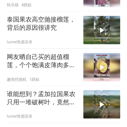
快乐猿
4跟贴
泰国果农高空抛接榴莲，
背后的原因很讲究
lume情感语录
网友晒自己买的超值榴
莲，个个饱满皮薄肉多，
简直就是梦中情莲！
趣闻挖掘机
1跟贴
谁能想到？孟加拉国果农
只用一堆破树叶，竟然能
让菠萝产量翻倍
lume情感语录