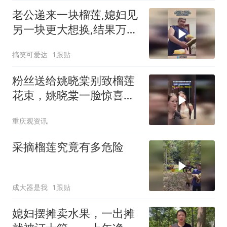
老公递来一块榴莲,媳妇见
另一块更大想换,结果万万
没想到!
搞笑可爱达
1跟贴
粉丝送给姚晓棠别致榴莲
花束，姚晓棠一脸惊喜却
礼貌婉拒了，网友：一步
重庆观资讯
三回头，两眼放金光
采摘榴莲究竟有多危险
成大器是我
1跟贴
媳妇摆摊卖水果，一出摊