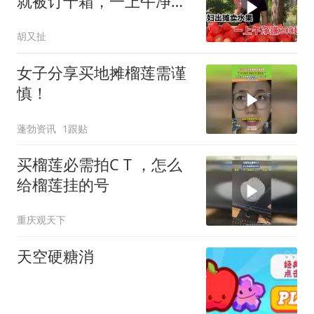
就被订十箱，一上午净赚
300块钱
胡又扯
女子分享买地摊榴莲需谨
慎！
蓬勃资讯
1跟贴
买榴莲必需拍C T ，怎么
给榴莲挂的号
重庆观天下
天空硬糖消