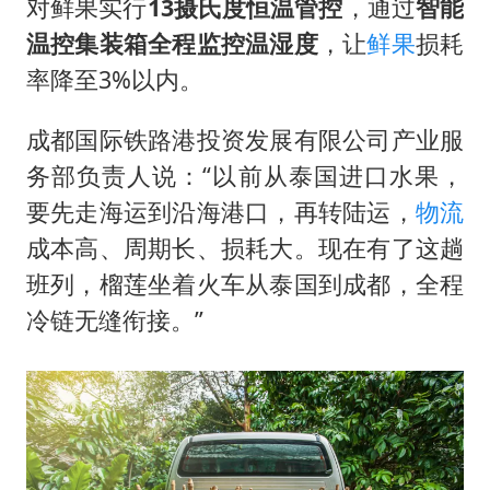
对鲜果实行
13摄氏度恒温管控
，通过
智能
温控集装箱全程监控温湿度
，让
鲜果
损耗
率降至3%以内。
成都国际铁路港投资发展有限公司产业服
务部负责人说：“以前从泰国进口水果，
要先走海运到沿海港口，再转陆运，
物流
成本高、周期长、损耗大。现在有了这趟
班列，榴莲坐着火车从泰国到成都，全程
冷链无缝衔接。”