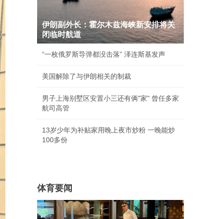
伊朗副外长：霍尔木兹海峡新安排将关
闭临时航道
“一枚俄罗斯导弹都没击落” 泽连斯基发声
美国解除了与伊朗相关的制裁
男子上海别墅区安置小三还有俩"家" 曾任多家
航司高管
13岁少年为补贴家用晚上夜市炒粉 一晚能炒
100多份
体育要闻