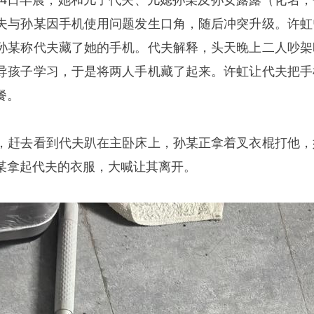
月24日早晨，她和儿子代夫、儿媳孙某及孙女露露（化名，
夫与孙某因手机使用问题发生口角，随后冲突升级。许虹
孙某称代夫藏了她的手机。代夫解释，头天晚上二人吵架
导孩子学习，于是将两人手机藏了起来。许虹让代夫把手
餐。
，赶去看到代夫趴在主卧床上，孙某正拿着叉衣棍打他，
某拿起代夫的衣服，大喊让其离开。