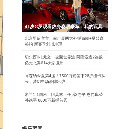
41岁C罗观看热身赛晒豪车：我的玩具
北京男篮官宣：前广厦两大外援布朗+桑普森
签约 新赛季剑指冲冠
切尔西0-1尤文！被轰世界波 阿隆索遭2连败
亿元飞翼614天后复出
阿森纳今夏第4援！7500万镑签下28岁纽卡队
长，梦幻中场豪阵出炉
米兰1-1国米！阿莫林上任后2连平 恩昆库替
补绝平 8000万新援首秀
娱乐要闻