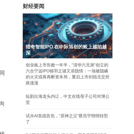
财经要闻
猎奇智能IPO 在中际旭创的账上越陷越
深
创业板上市告败一年半，“清华六兄弟”创立的
六合宁远IPO铩羽之谜又添隐情：一场被隐瞒
同
的火灾或将再断资本局，重启上市剑指北交所
路漫漫
短剧出海龙头内讧，中文在线母子公司对簿公
堂
向
试水AI首战告负，“原神之父”蔡浩宇悄悄转型
了