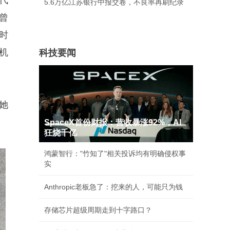
代
5.6万亿江苏银行中报交卷，不良率再刷纪录
曾
时
机
科技要闻
她
SpaceX首份财报：营收暴涨92%，AI
狂烧千亿
鸿蒙智行："竹知了"相关投诉均有明确侵权事
实
Anthropic老板急了：挖来的人，可能只为钱
存储芯片超级周期走到十字路口？