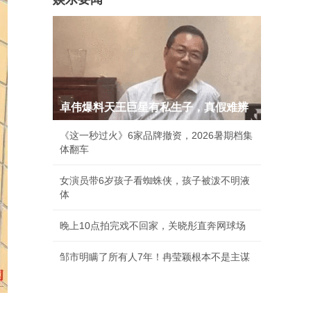
卓伟爆料天王巨星有私生子，真假难辨
《这一秒过火》6家品牌撤资，2026暑期档集
体翻车
女演员带6岁孩子看蜘蛛侠，孩子被泼不明液
体
晚上10点拍完戏不回家，关晓彤直奔网球场
邹市明瞒了所有人7年！冉莹颖根本不是主谋