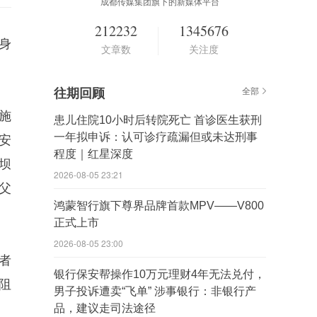
成都传媒集团旗下的新媒体平台
212232
1345676
身
文章数
关注度
往期回顾
全部
施
患儿住院10小时后转院死亡 首诊医生获刑
一年拟申诉：认可诊疗疏漏但或未达刑事
安
程度｜红星深度
坝
2026-08-05 23:21
父
鸿蒙智行旗下尊界品牌首款MPV——V800
正式上市
2026-08-05 23:00
者
银行保安帮操作10万元理财4年无法兑付，
阻
男子投诉遭卖“飞单” 涉事银行：非银行产
品，建议走司法途径