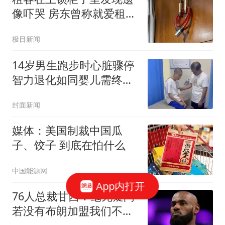
像吓哭 房东曾称就爱租给
男生
极目新闻
14岁男生跑步时心脏骤停
智力退化如同婴儿需终身
护理
封面新闻
媒体：美国制裁中国瓜
子、饺子 到底在怕什么
中国能源网
App内打开
76人总裁甘西：毫无疑问
若没有布朗加盟我们不可