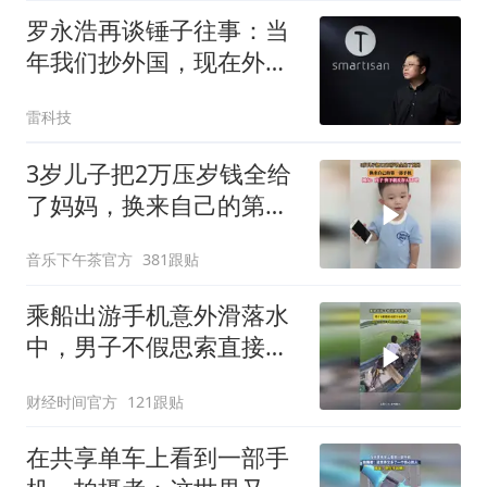
罗永浩再谈锤子往事：当
年我们抄外国，现在外国
抄我们
雷科技
3岁儿子把2万压岁钱全给
了妈妈，换来自己的第一
部手机
音乐下午茶官方
381跟贴
乘船出游手机意外滑落水
中，男子不假思索直接下
水打捞
财经时间官方
121跟贴
在共享单车上看到一部手