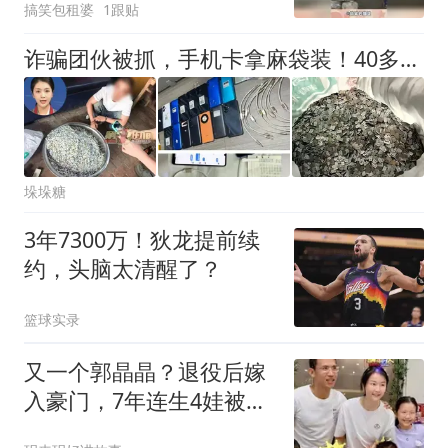
搞笑包租婆
1跟贴
诈骗团伙被抓，手机卡拿麻袋装！40多万张SIM卡哪来的？
垛垛糖
3年7300万！狄龙提前续
约，头脑太清醒了？
篮球实录
又一个郭晶晶？退役后嫁
入豪门，7年连生4娃被群
嘲，如今怎样了？