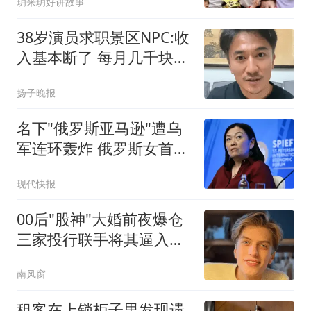
玥来玥好讲故事
38岁演员求职景区NPC:收
入基本断了 每月几千块都
没有
扬子晚报
名下"俄罗斯亚马逊"遭乌
军连环轰炸 俄罗斯女首富
怒了
现代快报
00后"股神"大婚前夜爆仓
三家投行联手将其逼入绝
境
南风窗
租客在上锁柜子里发现遗