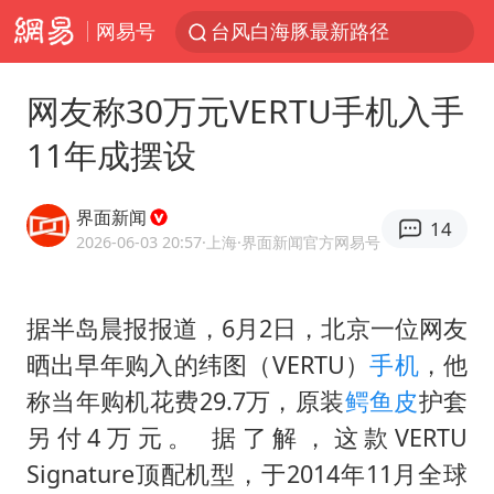
网易号
台风白海豚最新路径
昆明石林火把节
网友称30万元VERTU手机入手
外交部发言人就广岛核爆81周年等答记者问
11年成摆设
中央气象台发布台风黄色预警
我国编制完成新版全月地质图
界面新闻
14
63岁关之琳否认与27岁模特恋情
2026-06-03 20:57
·上海
·界面新闻官方网易号
胡塞武装袭扰红海航运行动升级
据半岛晨报报道，6月2日，北京一位网友
郑国霖回应去景区上班被保安拦下
晒出早年购入的纬图（VERTU）
手机
，他
80后女柜员逆袭成4200亿银行副行长
称当年购机花费29.7万，原装
鳄鱼皮
护套
感觉全东北都在等7号
另付4万元。 据了解，这款VERTU
27岁女子成组织卖淫集团主犯被通缉
Signature顶配机型，于2014年11月全球