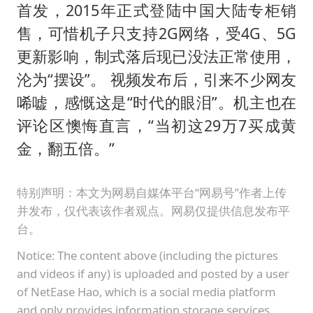
泰国一女公务员妆容引争议 本人回应
首发，2015年正式登陆中国大陆专柜销
扎哈罗娃批广岛市长不提美国原子弹
售，可惜机子只支持2G网络，受4G、5G
村民谈“梅姨”：叫的其实是“媒姨”
更新影响，制式落后现已没法正常使用，
沦为“摆设”。 视频发布后，引来不少网友
首次证实！“胶球”存在
唏嘘，感慨这是“时代的眼泪”。机主也在
东方甄选被判赔偿江小白30万元
评论区懊悔直言，“当初这29万7买成黄
奋进开新局 实干挑大梁
金，翻五倍。”
特别声明：本文为网易自媒体平台“网易号”作者上传
并发布，仅代表该作者观点。网易仅提供信息发布平
台。
Notice: The content above (including the pictures
and videos if any) is uploaded and posted by a user
of NetEase Hao, which is a social media platform
and only provides information storage services.