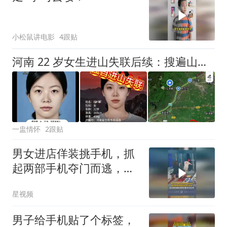
小松鼠讲电影
4跟贴
河南 22 岁女生进山失联后续：搜遍山野没踪迹，手机信号出现在 20 公里外
一盅情怀
2跟贴
男女进店佯装挑手机，抓
起两部手机夺门而逃，店
主：价值16000元
星视频
男子给手机贴了个标签，