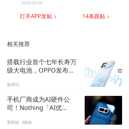
2026-06-04
打开APP发贴
14
条跟贴
相关推荐
搭载行业首个七年长寿万
级大电池，OPPO发布新
一代耐用传奇A7 Pro Max
新周刊
手机厂商成为AI硬件公
司！Nothing「AI优
先」、vivo重启AI眼镜
雷科技
3跟贴