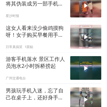
将其伪装成另一部手机，
网友：你别说 还挺好看的
星沙时报
这女人看来没少偷鸡摸狗
呀！女子购买早餐用手机
付了3元用伞遮住
日常真搞笑
1跟贴
游客手机落水 景区工作人
员泡水2小时拆桥捞起
广州交通电台
男孩玩手机入迷，忘了自
己在桌子上，还好身手足
够矫健！