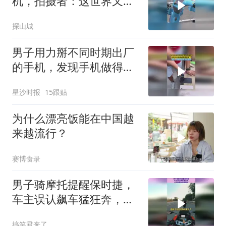
机，拍摄者：这世界又多
了一个伤心的人
探山城
男子用力掰不同时期出厂
的手机，发现手机做得越
来越结实了，网友：这测
星沙时报
15跟贴
试成本有点高啊
为什么漂亮饭能在中国越
来越流行？
赛博食录
男子骑摩托提醒保时捷，
车主误认飙车猛狂奔，手
机掉落结局逗趣视
搞笑君来了