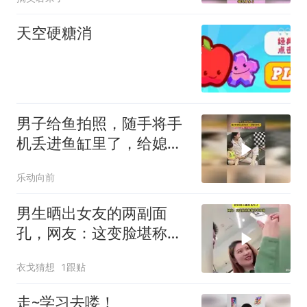
天空硬糖消
男子给鱼拍照，随手将手
机丢进鱼缸里了，给媳妇
看懵了
乐动向前
男生晒出女友的两副面
孔，网友：这变脸堪称教
科书级别啊
衣戈猜想
1跟贴
走~学习去喽！