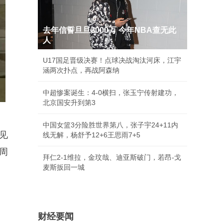
去年信誓旦旦3000万 今年NBA查无此
人
U17国足晋级决赛！点球决战淘汰河床，江宇
涵两次扑点，再战阿森纳
中超惨案诞生：4-0横扫，张玉宁传射建功，
北京国安升到第3
中国女篮3分险胜世界第八，张子宇24+11内
见
线无解，杨舒予12+6王思雨7+5
周
拜仁2-1维拉，金玟哉、迪亚斯破门，若昂-戈
麦斯扳回一城
财经要闻