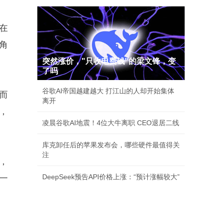
在
角
突然涨价，"只收电费钱"的梁文锋，变
了吗
谷歌AI帝国越建越大 打江山的人却开始集体
而
离开
，
凌晨谷歌AI地震！4位大牛离职 CEO退居二线
库克卸任后的苹果发布会，哪些硬件最值得关
注
，
DeepSeek预告API价格上涨：“预计涨幅较大”
一