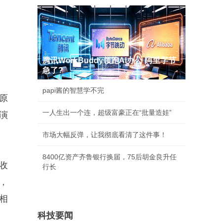
腾讯WorkBuddy领跑AI办公 阿里字节
急了?
papi酱的智慧学不完
原
一人生出一个连，超级富豪正在“批量造娃”
演
市场大幅反弹，让我彻底看清了这件事！
8400亿资产齐鲁银行换届，75后胡金良升任
收
行长
，
相
科技要闻