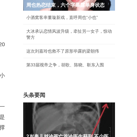
周也热恋结束，六个字暴露单身状态
小酒窝客串董璇新戏，直呼周也“小也”
大冰承认恋情风波升级，牵扯另一女子，惊动
警方
0
这次刘嘉玲也救不了原形毕露的梁朝伟
第33届视帝之争，胡歌、陈晓、靳东入围
小
头条要闻
一
是
撑
2岁患儿就诊死亡首诊医生获刑 不少医