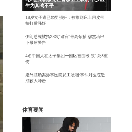
生为其鸣不平
18岁女子遭已婚男强奸：被推到床上用皮带
抽打后强奸
伊朗总统被指28次"逼宫"最高领袖 穆杰塔巴
下最后警告
4名中国人在太子集团一园区被围殴 致1死3重
伤
婚外胚胎案涉事医院员工哽咽:事件对医院造
成较大冲击
体育要闻