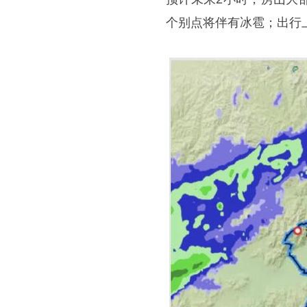
个别点将伴有冰雹；出行