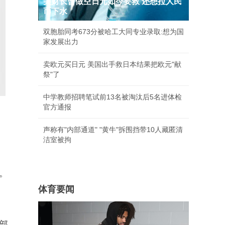
美财长曾做空日元如今要救 还想拉人民
币下水
双胞胎同考673分被哈工大同专业录取:想为国
家发展出力
卖欧元买日元 美国出手救日本结果把欧元"献
祭"了
中学教师招聘笔试前13名被淘汰后5名进体检
官方通报
声称有"内部通道" "黄牛"拆围挡带10人藏匿清
洁室被拘
。
体育要闻
部