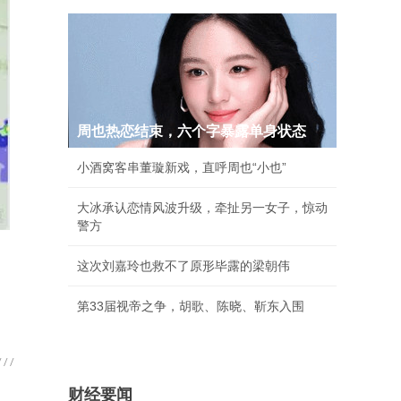
周也热恋结束，六个字暴露单身状态
小酒窝客串董璇新戏，直呼周也“小也”
大冰承认恋情风波升级，牵扯另一女子，惊动
警方
这次刘嘉玲也救不了原形毕露的梁朝伟
第33届视帝之争，胡歌、陈晓、靳东入围
财经要闻