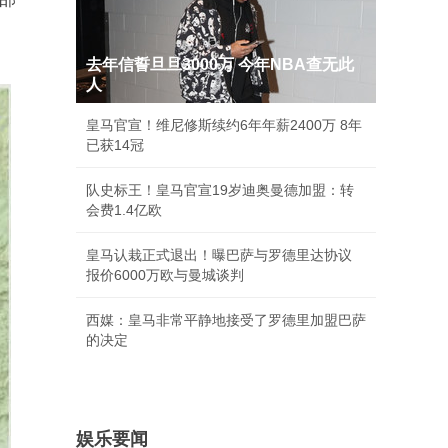
去年信誓旦旦3000万 今年NBA查无此
人
皇马官宣！维尼修斯续约6年年薪2400万 8年
已获14冠
队史标王！皇马官宣19岁迪奥曼德加盟：转
会费1.4亿欧
皇马认栽正式退出！曝巴萨与罗德里达协议
报价6000万欧与曼城谈判
西媒：皇马非常平静地接受了罗德里加盟巴萨
的决定
娱乐要闻