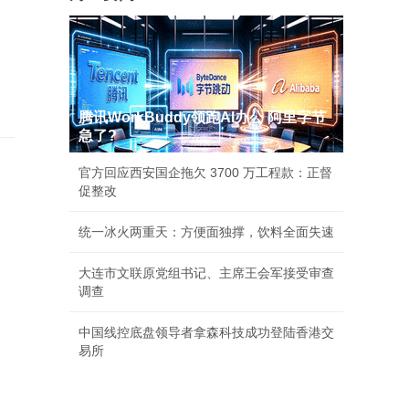
腾讯WorkBuddy领跑AI办公 阿里字节
急了?
官方回应西安国企拖欠 3700 万工程款：正督
促整改
统一冰火两重天：方便面独撑，饮料全面失速
大连市文联原党组书记、主席王会军接受审查
调查
中国线控底盘领导者拿森科技成功登陆香港交
易所