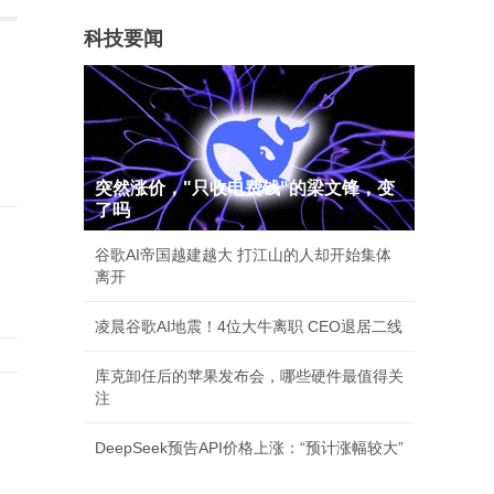
科技要闻
突然涨价，"只收电费钱"的梁文锋，变
了吗
谷歌AI帝国越建越大 打江山的人却开始集体
离开
凌晨谷歌AI地震！4位大牛离职 CEO退居二线
库克卸任后的苹果发布会，哪些硬件最值得关
注
DeepSeek预告API价格上涨：“预计涨幅较大”