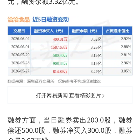
贵州轮胎子公司获美国退税8136万
元，融资余额3.32亿元。
郑国霖回应去景区上班被保安拦下
曝韩足协曾为外籍裁判安排性招待
深圳地面沉降致车辆损坏系谣言
OpenAI免费版将升级为GPT-5.6 Luna
中方回应是否在太平洋海底开采稀土
奋进开新局 实干挑大梁
打开网易新闻 查看精彩图片
融券方面，当日融券卖出200.0股，融券
偿还500.0股，融券净买入300.0股，融券