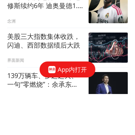
修斯续约6年 迪奥曼德1.4
亿转会费创纪录
念洲
美股三大指数集体收跌，
闪迪、西部数据绩后大跌
界面新闻
App内打开
139万辆车、多起起火、
一句“零燃烧”：余承东的
数学是跟谁学的
民间胡扯老哥
曝38岁库里想留在勇士！
不会主动申请交易 或选择
降薪帮助球队