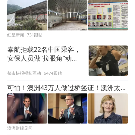
红星新闻
731跟贴
泰航拒载22名中国乘客，
安保人员做“拉眼角”动
作，泰国机场最新回应：
都市快报橙柿互动
6474跟贴
拒绝登机决定由航司作
出；亲历者：曾承诺免费
可怕！澳洲43万人做过桥签证！澳洲太惨了！近30万澳洲人无家可归！中国企业在澳洲疯狂扩张！
改签但没兑现
澳洲财经见闻