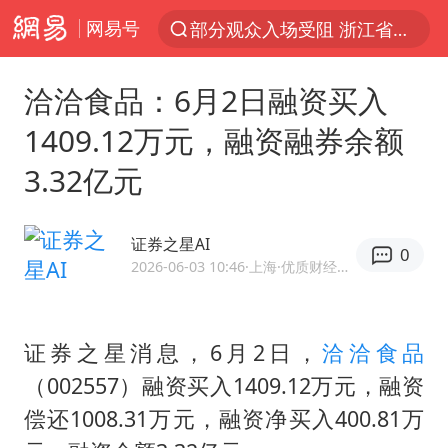
网易号
以“新”破局 首发经济点亮城市消费活力
U17国足三战全胜
洽洽食品：6月2日融资买入
秋天的第一杯奶茶安排上了吗
1409.12万元，融资融券余额
美股三大指数集体收跌 西数跌超13%
3.32亿元
法国下周开始禁止未经同意的电话营销
台风白海豚登陆地点更新
证券之星AI
0
巡查组提问 工作人员偷用手机查答案
2026-06-03 10:46
·上海
·优质财经领域创作者
看守所辅警收受10万获刑1年
国家气候中心：8月将有4轮高温过程，部分地区可达40℃～45℃
证券之星消息，6月2日，
洽洽食品
宇树科技 打新
（002557）融资买入1409.12万元，融资
台风白海豚进入48小时警戒线
偿还1008.31万元，融资净买入400.81万