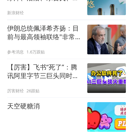
集鲜、盐津铺子
新浪财经
伊朗总统佩泽希齐扬：目
前与最高领袖联络"非常困
难"
参考消息
1.6万跟贴
【厉害】飞书“死了”：腾
讯阿里字节三巨头同时掀
了软件的桌子
厉害财经
26跟贴
天空硬糖消