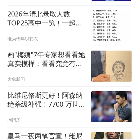
2026年清北录取人数
TOP25高中一览！一起来
看看你的高中有几人？
谁为锦年织彩衣
画"梅姨"7年专家想看看她
真实模样：看看究竟有几
分像
大象新闻
比维尼修斯更好！阿森纳
绝杀级补强！7700 万世界
级爆点主动来投
澜归序
皇马一夜两笔官宣！维尼