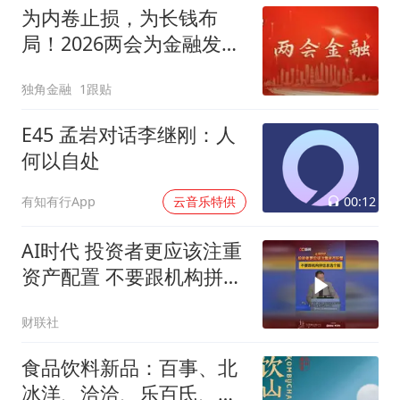
为内卷止损，为长钱布
局！2026两会为金融发展
划重点
独角金融
1跟贴
E45 孟岩对话李继刚：人
何以自处
00:12
有知有行App
云音乐特供
AI时代 投资者更应该注重
资产配置 不要跟机构拼信
息选个股
财联社
食品饮料新品：百事、北
冰洋、洽洽、乐百氏、沃