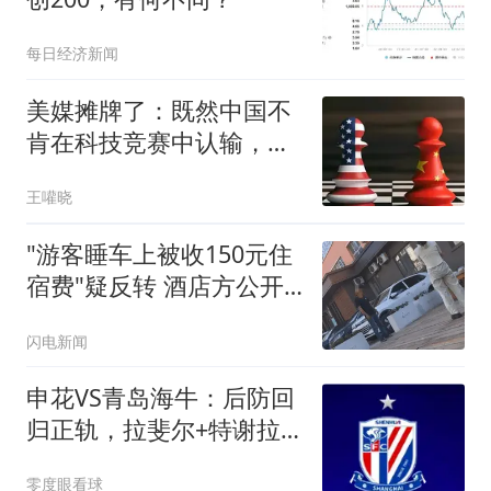
每日经济新闻
美媒摊牌了：既然中国不
肯在科技竞赛中认输，那
就别怪被美国打压
王嚾晓
"游客睡车上被收150元住
宿费"疑反转 酒店方公开
辟谣
闪电新闻
申花VS青岛海牛：后防回
归正轨，拉斐尔+特谢拉
领衔，阿苏埃冲锋
零度眼看球