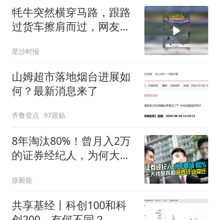
牦牛突然横穿马路，跟路
过货车擦肩而过，网友：
司机账户余额突然动了一
星沙时报
下
山姆超市落地烟台进展如
何？最新消息来了
齐鲁壹点
97跟贴
8年淘汰80%！曾月入2万
的证券经纪人，为何大批
离场？
徐殿龍
共享基经丨科创100和科
创200，有何不同？