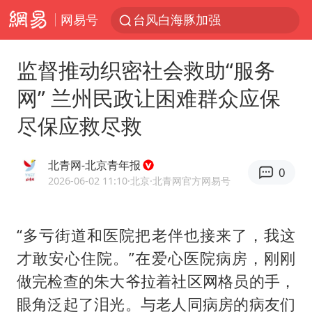
网易号
台风白海豚加强
日本试射“战斧”导弹，国防部回应
监督推动织密社会救助“服务
曝韩国足协为外籍裁判员安排色情招待
网” 兰州民政让困难群众应保
刘国正说向鹏打得很窝囊
尽保应救尽救
四川宜宾市高县4.9级地震致1人死亡
向鹏0-3不敌张本智和
北青网-北京青年报
0
“新疆阿勒泰八月能滑雪”不实
2026-06-02 11:10
·北京
·北青网官方网易号
我国外贸延续良好增长态势
山东一元代青花杯离奇失踪
“多亏街道和医院把老伴也接来了，我这
才敢安心住院。”在爱心医院病房，刚刚
陈幸同晋级WTT横滨冠军赛8强
做完检查的朱大爷拉着社区网格员的手，
广东雷州通报特教老师招聘违规事件
眼角泛起了泪光。与老人同病房的病友们