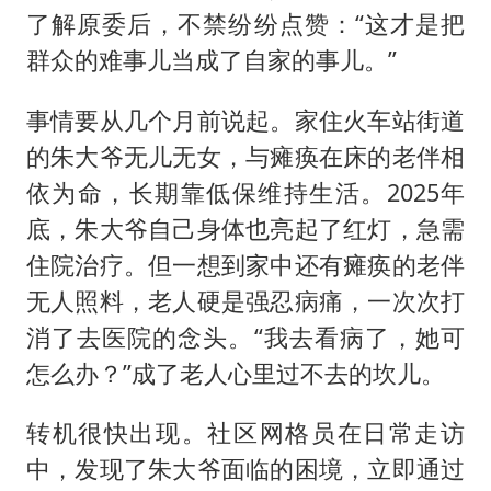
国防部：坚决反制任何闹海挑衅图谋
了解原委后，不禁纷纷点赞：“这才是把
宇树科技中一签需缴款7.54万元
群众的难事儿当成了自家的事儿。”
两名乘客在飞机上因调节座椅起冲突
事情要从几个月前说起。家住火车站街道
女儿为争财产堵门阻挠父亲出殡
的朱大爷无儿无女，与瘫痪在床的老伴相
今日立秋你咬秋了吗
依为命，长期靠低保维持生活。2025年
夯实基础开新局
底，朱大爷自己身体也亮起了红灯，急需
住院治疗。但一想到家中还有瘫痪的老伴
无人照料，老人硬是强忍病痛，一次次打
消了去医院的念头。“我去看病了，她可
怎么办？”成了老人心里过不去的坎儿。
转机很快出现。社区网格员在日常走访
中，发现了朱大爷面临的困境，立即通过