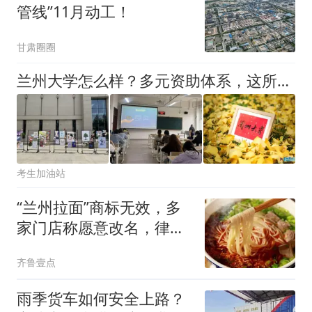
管线”11月动工！
甘肃圈圈
兰州大学怎么样？多元资助体系，这所985高校的底气从何而来？
考生加油站
“兰州拉面”商标无效，多
家门店称愿意改名，律师
解读
齐鲁壹点
雨季货车如何安全上路？