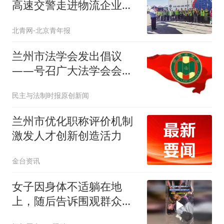
高速交警走进物流企业科
普
北青网-北京青年报
兰州市法学会发出倡议
——号召广大法学会会
员、法学法律工作者积极
民主与法制时报原创新闻
参与“三个一”活动
兰州市优化职称评价机制
激发人才创新创造活力
金台资讯
女子因身体不适躺在地
上，随后告诉围观群众自
己喘不上气，拍摄者：这