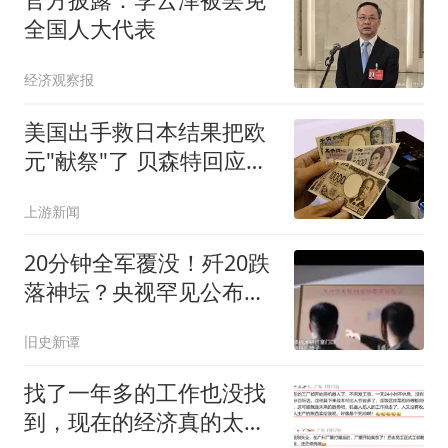
全国人大代表
经济观察报
美国出手救日本结果把欧
元"献祭"了 贝森特回应质
疑
上游新闻
20分钟全军覆没！歼20跌
落神坛？央视罕见公布，
军方终于说真话了
旧史新谭
找了一年多的工作也没找
到，现在的经济真的太差