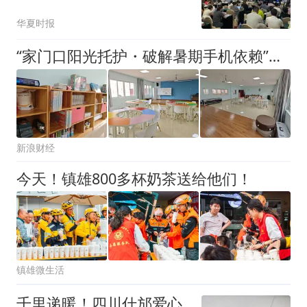
业赋能，夯实骨干人才队
华夏时报
伍根基
“家门口阳光托护・破解暑期手机依赖”暑期公益成长营开始招募啦！
新浪财经
今天！镇雄800多杯奶茶送给他们！
镇雄微生活
千里递暖！四川什邡爱心