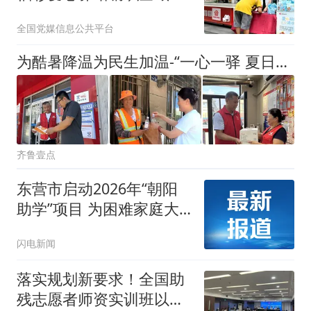
凉服务网”
全国党媒信息公共平台
为酷暑降温为民生加温-“一心一驿 夏日送清凉”公益服务再出发
齐鲁壹点
东营市启动2026年“朝阳
助学”项目 为困难家庭大
学新生发放万元救助金
闪电新闻
落实规划新要求！全国助
残志愿者师资实训班以专