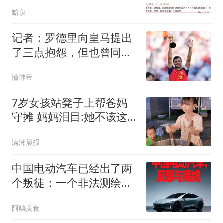
了，普通人都要被淘汰
黯泉
了！
记者：罗德里向皇马提出
了三点抱怨，但也曾同意
了皇马的协议
懂球帝
7岁女孩站凳子上帮爸妈
守摊 妈妈泪目:她不该这
么懂事
潇湘晨报
中国电动汽车已经出了两
个叛徒：一个非法测绘，
一个非法谈判
阿晪美食