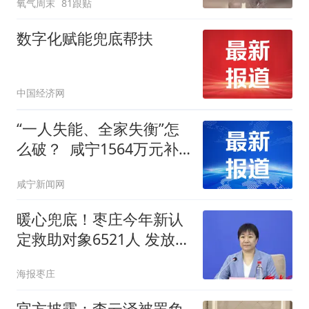
氧气周末
81跟贴
是被热中暑了吗
数字化赋能兜底帮扶
中国经济网
“一人失能、全家失衡”怎
么破？ 咸宁1564万元补
贴“托底”失能老人
咸宁新闻网
暖心兜底！枣庄今年新认
定救助对象6521人 发放
3.83亿元救助金织密民生
海报枣庄
保障网
官方披露：李云泽被罢免