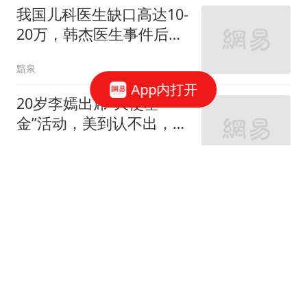
我国儿科医生缺口高达10-
20万，韩杰医生事件后又
有很多儿科医生辞职导致
黯泉
多家医院关闭合并儿科...
App内打开
20岁李嫣出席“天使基
金”活动，美到认不出，没
想到，王菲辛苦养大的女
她时尚丫
儿，竟给李亚鹏做了“嫁
衣”
被捕的17岁怀孕少女
南风窗
神秘帖子让6万摩洛哥人
集体跳海 77人死亡