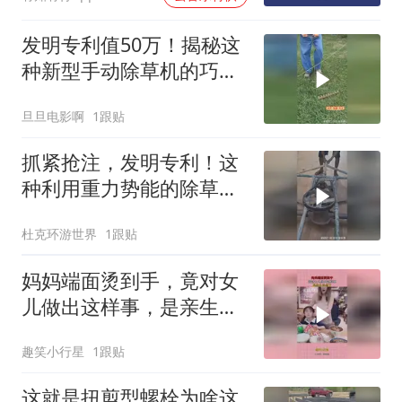
发明专利值50万！揭秘这
种新型手动除草机的巧妙
原理！
旦旦电影啊
1跟贴
抓紧抢注，发明专利！这
种利用重力势能的除草机
你见识过吗？
杜克环游世界
1跟贴
妈妈端面烫到手，竟对女
儿做出这样事，是亲生没
错了！
趣笑小行星
1跟贴
这就是扭剪型螺栓为啥这