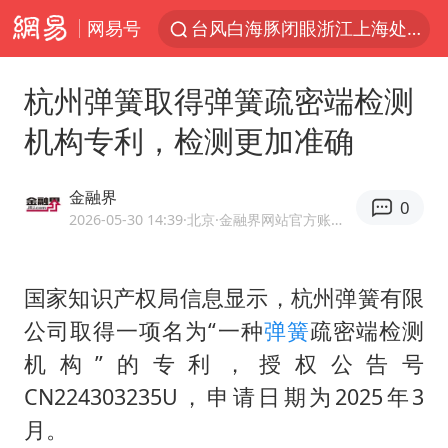
网易号
台风白海豚闭眼浙江上海处于危险半圆
香港宏福苑火灾或由烟头引起
杭州弹簧取得弹簧疏密端检测
浙江金华：市民非必要不外出
机构专利，检测更加准确
网约车司机充电时猝死保险拒赔
中国父女泰国骑摩托车坠崖1死1伤
金融界
0
白海豚将正面袭击贯穿浙江
2026-05-30 14:39
·北京
·金融界网站官方账号 优质财经领域创作者
周末打虎 宋致远被查
国家知识产权局信息显示，杭州弹簧有限
浙江台州《告全体市民书》
公司取得一项名为“一种
弹簧
疏密端检测
上半年国内居民出游人次34.63亿
机构”的专利，授权公告号
刘浩存百花奖开幕式红裙起舞
CN224303235U，申请日期为2025年3
万岁山接盘烂尾恒大文旅城
月。