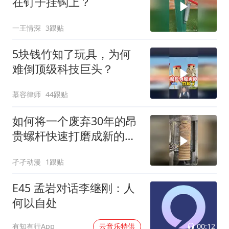
在钉子挂钩上？
一王情深
3跟贴
5块钱竹知了玩具，为何
难倒顶级科技巨头？
慕容律师
44跟贴
如何将一个废弃30年的昂
贵螺杆快速打磨成新的螺
栓？
孑孑动漫
1跟贴
E45 孟岩对话李继刚：人
何以自处
00:12
有知有行App
云音乐特供