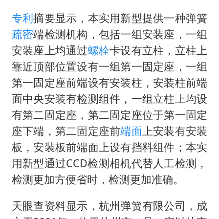
薛之谦杭州站演唱会取消
专利
摘要显示，本实用新型提供一种弹簧
泰国初中生饮弹自尽前开了26枪
疏密
端检测机构，包括一组安装座，一组
“准2万亿”之城点名支持三所大学
安装座上均通过
螺栓
卡设有立柱，立柱上
店主称换“青海拉面”招牌后生意更好
靠近顶部位置设有一组第一固定座，一组
女儿为争财产堵门阻挠父亲出殡
第一固定座前端设有安装柱，安装柱前端
习近平心系体育强国建设
面中央安装有检测组件，一组立柱上均设
有第二固定座，第二固定座位于第一固定
座下端，第二固定座前
端面
上安装有安装
板，安装板前端面上设有挡料组件；本实
用新型通过CCD检测相机代替人工检测，
检测更加方便省时，检测更加准确。
天眼查资料显示，杭州弹簧有限公司，成