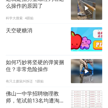
么操作的原因了
科学大搜索
4跟贴
天空硬糖消
如何巧妙将坚硬的弹簧捆
住？非常危险操作
有只土拨鼠叫拆迁
1跟贴
佛山一中学招聘物理教
师，笔试前13名均遭淘
汰？教育局：已叫停招