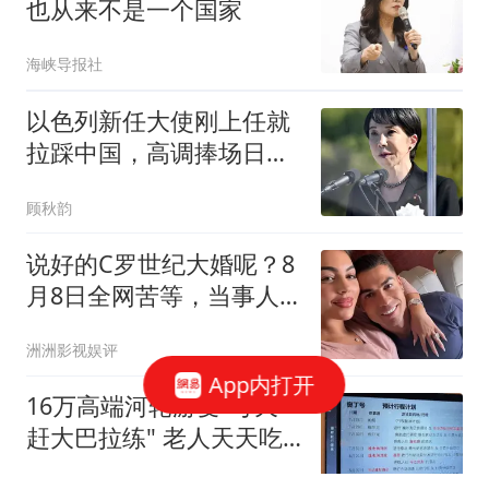
也从来不是一个国家
海峡导报社
以色列新任大使刚上任就
拉踩中国，高调捧场日
本，对华来者不善！
顾秋韵
说好的C罗世纪大婚呢？8
月8日全网苦等，当事人
却全程沉默
洲洲影视娱评
App内打开
16万高端河轮游变"每天
赶大巴拉练" 老人天天吃
保心丸