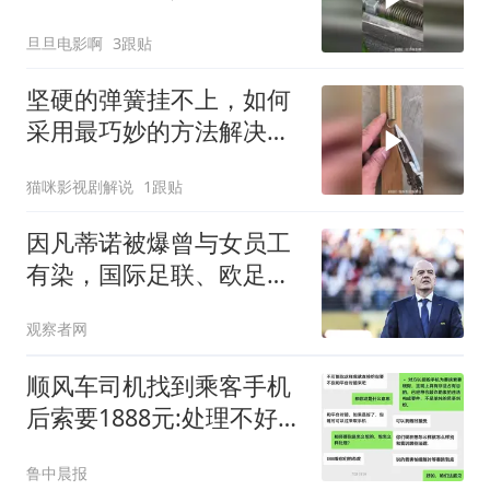
了！
旦旦电影啊
3跟贴
坚硬的弹簧挂不上，如何
采用最巧妙的方法解决这
个问题？
猫咪影视剧解说
1跟贴
因凡蒂诺被爆曾与女员工
有染，国际足联、欧足联
回应
观察者网
顺风车司机找到乘客手机
后索要1888元:处理不好就
拔卡
鲁中晨报