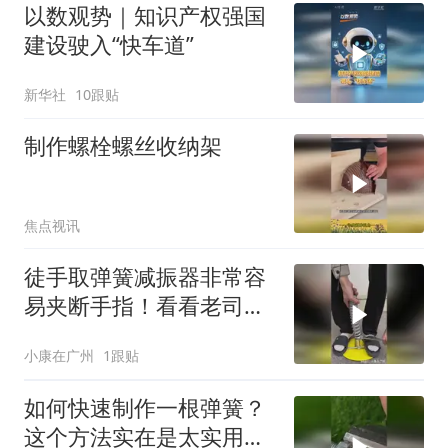
以数观势｜知识产权强国
建设驶入“快车道”
新华社
10跟贴
制作螺栓螺丝收纳架
焦点视讯
徒手取弹簧减振器非常容
易夹断手指！看看老司机
如何轻松解决？
小康在广州
1跟贴
如何快速制作一根弹簧？
这个方法实在是太实用