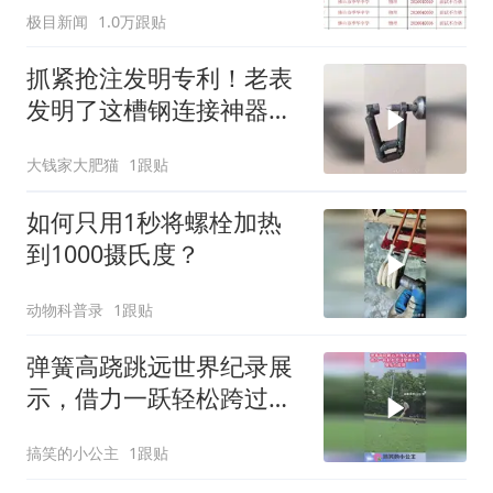
极目新闻
1.0万跟贴
聘，成立调查组全面核查
抓紧抢注发明专利！老表
发明了这槽钢连接神器，
为何震惊专家？
大钱家大肥猫
1跟贴
如何只用1秒将螺栓加热
到1000摄氏度？
动物科普录
1跟贴
弹簧高跷跳远世界纪录展
示，借力一跃轻松跨过整
辆汽车，爆发力超强！
搞笑的小公主
1跟贴