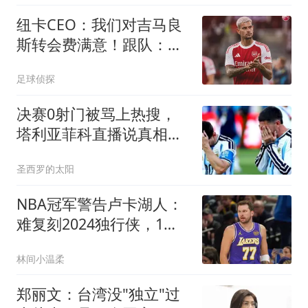
纽卡CEO：我们对吉马良
斯转会费满意！跟队：莱
比锡有意恩瓦内里
足球侦探
决赛0射门被骂上热搜，
塔利亚菲科直播说真相：
阿根廷活活累垮的
圣西罗的太阳
NBA冠军警告卢卡湖人：
难复刻2024独行侠，1致
命短板注定走不远
林间小温柔
郑丽文：台湾没"独立"过