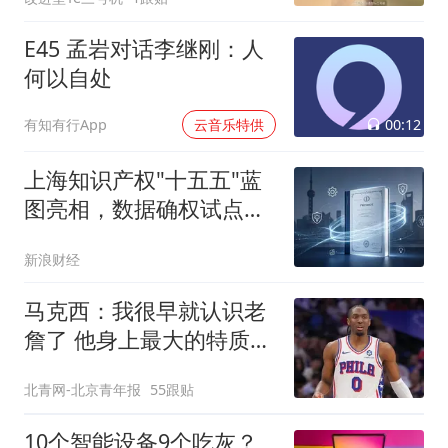
E45 孟岩对话李继刚：人
何以自处
00:12
有知有行App
云音乐特供
上海知识产权"十五五"蓝
图亮相，数据确权试点成
效显著
新浪财经
马克西：我很早就认识老
詹了 他身上最大的特质就
是谦逊
北青网-北京青年报
55跟贴
10个智能设备9个吃灰？