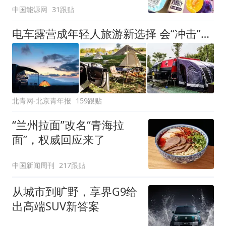
中国能源网
31跟贴
电车露营成年轻人旅游新选择 会“冲击”传统住宿业吗？
北青网-北京青年报
159跟贴
“兰州拉面”改名“青海拉
面”，权威回应来了
中国新闻周刊
217跟贴
从城市到旷野，享界G9给
出高端SUV新答案