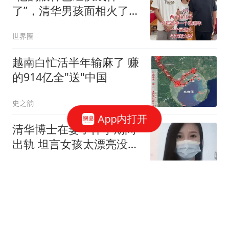
了”，清华男孩面相火了，
网友：感觉他在四维空间
世界圈
越南白忙活半年输麻了 赚
的914亿全"送"中国
史之韵
App内打开
清华博士在妻子怀孕期间
出轨 坦言女孩太漂亮没把
持住
汉史趣闻
连续三个10-9全被翻！王
艺迪被张本美和打懵，刘
国正点评不留情面