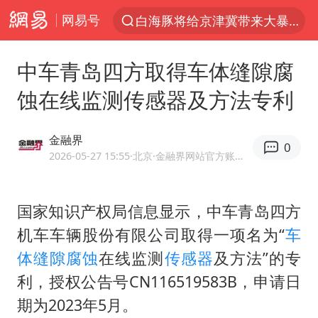
网易号
白海豚将给京津冀带来大暴雨
上半年我国经营主体结构持续优化
中车青岛四方取得车体缝隙腐
杭州机场已取消航班388架次
蚀在线监测传感器及方法专利
中国籍豪华游艇富商之子在泰国被杀
《披荆斩棘2026》阵容官宣
金融界
0
中国第1高楼阻尼器摆动明显
2026-05-27 15:55
·北京
·金融界网站官方账号 优质财经领域创作者
上海有出现龙卷潜势
国家知识产权局信息显示，中车青岛四方
国足U17与阿森纳决赛取消 并列冠军
机车车辆股份有限公司取得一项名为“
车
《龙餐馆》 冲奖
体缝隙腐蚀
在线监测
传感器
及方法”的专
上门女婿出轨女邻居多年被判重婚罪
利，授权公告号CN116519583B，申请日
2025年小学教师减少13.19万
期为2023年5月。