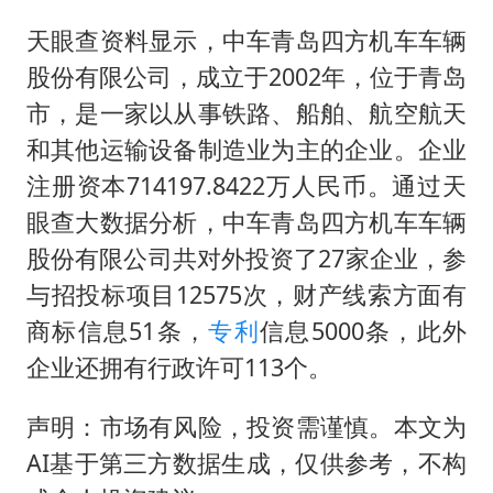
女子发现前夫婚内与第三者育子
天眼查资料显示，中车青岛四方机车车辆
以军士兵把枪口对准中国记者
股份有限公司，成立于2002年，位于青岛
笔试第一被劝弃考涉事副校长被撤职
市，是一家以从事铁路、船舶、航空航天
构建更高水平的全民健身公共服务体系
和其他运输设备制造业为主的企业。企业
男子被沙蜇蜇伤5小时后呼吸困难
注册资本714197.8422万人民币。通过天
挡“张雪机车”民进党当局怕什么
眼查大数据分析，中车青岛四方机车车辆
灌溉水坝被隔成鱼塘 村民投诉20余年
股份有限公司共对外投资了27家企业，参
与招投标项目12575次，财产线索方面有
奋力开创中国式现代化建设新局面
商标信息51条，
专利
信息5000条，此外
企业还拥有行政许可113个。
声明：市场有风险，投资需谨慎。本文为
AI基于第三方数据生成，仅供参考，不构