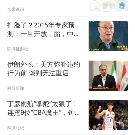
日前必须二选一！
米果说识
打脸了？2015年专家预
测：一旦开放二胎，中国
新生人口将会激增
陈博世财经
伊朗外长：美方弥补违约
行为前 谈判无法重启
极目新闻
丁彦雨航“掌舵”太狠了！
连挖9位“CBA魔王”，钟诚
带队冲击CBA
阅微札记