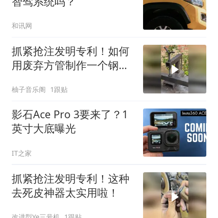
智驾系统吗？
和讯网
抓紧抢注发明专利！如何
用废弃方管制作一个钢材
万能固定神器！
柚子音乐阁
1跟贴
影石Ace Pro 3要来了？1
英寸大底曝光
IT之家
抓紧抢注发明专利！这种
去死皮神器太实用啦！
改进型Ye三号机
1跟贴