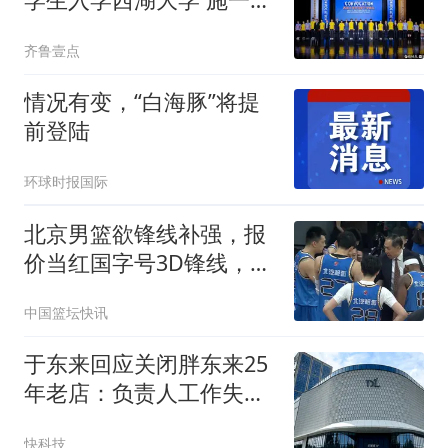
致辞
齐鲁壹点
情况有变，“白海豚”将提
前登陆
环球时报国际
北京男篮欲锋线补强，报
价当红国字号3D锋线，浙
江辽宁两队争抢！
中国篮坛快讯
于东来回应关闭胖东来25
年老店：负责人工作失误
个别租金涨到无法想象
快科技