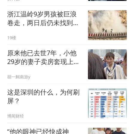
浙江温岭9岁男孩被巨浪
卷走，两日后仍未找到，
当地回应
19楼
原来他已去世7年，小他
29岁的妻子卖房套现上
亿，终生结扎未再嫁
胡一舸南游y
这是深圳的什么，为何刷
屏？
博闻财经
“他的眼神已经快成神