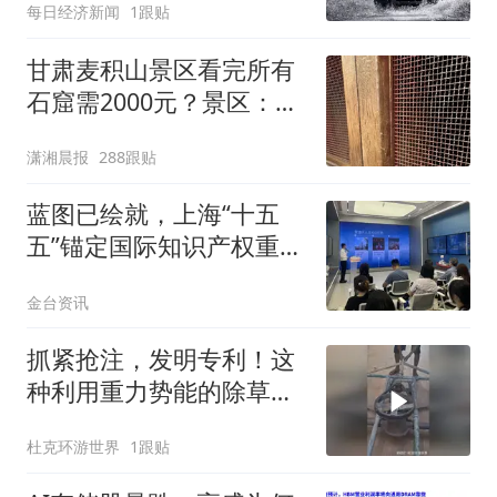
每日经济新闻
1跟贴
甘肃麦积山景区看完所有
石窟需2000元？景区：部
分石窟受特别保护，游客
潇湘晨报
288跟贴
可按需买
蓝图已绘就，上海“十五
五”锚定国际知识产权重要
城市
金台资讯
抓紧抢注，发明专利！这
种利用重力势能的除草机
你见识过吗？
杜克环游世界
1跟贴