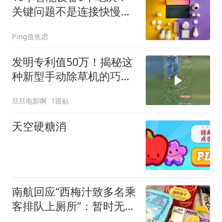
关键问题不是连接快慢，
而是有没有删掉多余动作
Ping值焦虑
发明专利值50万！揭秘这
种新型手动除草机的巧妙
原理！
旦旦电影啊
1跟贴
天空硬糖消
南航回应“西梅汁致多名乘
客排队上厕所”：暂时无法
核查是否发放西梅汁