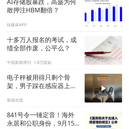
AI存储股暴跌，高盛为何
敢押注HBM翻倍？
钛媒体APP
十多万人报名的考试，成
绩全部作废，公平么？
中国新闻周刊
1.8万跟贴
电子秤被用得只剩个骨
架，男子踩在感应器上依
然能称重
新观在线
841号令一锤定音！海外
永居和公职身份，9月15