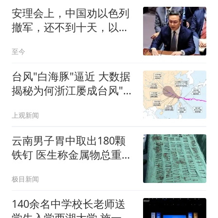
安理会上，中国劝以色列
撤军，还不到十天，以方
正式关闭成都使馆
至今
台风"白海豚"逼近 大数据
揭秘为何浙江屡成台风"靶
心"
上观新闻
云南男子胃中取出180颗
铁钉 医生称金属物总重超
1公斤
极目新闻
140余名中学校长老师送
学生入学西湖大学 施一公