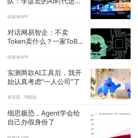
队：李彦宏的AI时代进化
论
钛媒体APP
对话网易智企：不卖
Token卖什么？一家ToB厂
商的AI生存样本
钛媒体APP
实测两款AI工具后，我开
始认真考虑“一人公司”了
智东西
78跟贴
细思极恐，Agent学会给
自己办假身份了
钛媒体APP