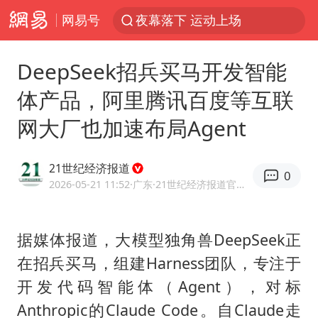
网易号
夜幕落下 运动上场
泰交通部副部长回应中国游客遭歧视
DeepSeek招兵买马开发智能
Meta被判支付5.67亿美元
体产品，阿里腾讯百度等互联
1岁宝宝碰坏纸巾盒 宝妈被索赔924元
网大厂也加速布局Agent
男子结婚8年3个女儿均非亲生
中信证券：预计铜板块将迎来共振上涨
21世纪经济报道
0
台风白海豚逼近 暴雨大暴雨来袭
2026-05-21 11:52
·广东
·21世纪经济报道官方账号
“空调24小时开着更省电”不实
公司“上四休三”但要降薪1000元
据媒体报道，大模型独角兽DeepSeek正
在招兵买马，组建Harness团队，专注于
47岁妈妈突然产女 26岁女儿：很震惊
开发代码智能体（Agent），对标
OpenAI为免费用户升级GPT-5.6 Luna
Anthropic的Claude Code。自Claude走