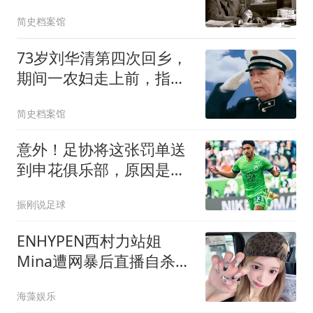
自写龚维蓉的任命书
简史档案馆
73岁刘华清第四次回乡，
期间一农妇走上前，指着
耳朵开了一个玩笑
简史档案馆
意外！足协将这张罚单送
到申花俱乐部，原因是特
谢拉累计四黄停赛
振刚说足球
ENHYPEN西村力站姐
Mina遭网暴后直播自杀，
生前哭喊“好可怕”却无人
海藻娱乐
停手