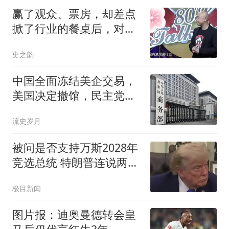
赢了观众、票房，却差点
掀了行业的餐桌后，对徐
峥的报复有多狠
史之韵
中国全面冻结美企交易，
美国决定撤馆，民主党将
责任归咎于中方
流史岁月
被问是否支持万斯2028年
竞选总统 特朗普连说两
个"NO"
极目新闻
图片报：迪奥曼德转会皇