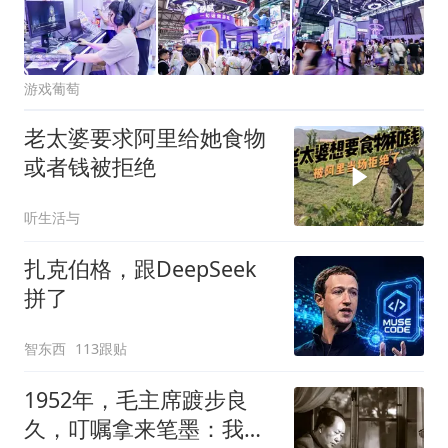
游戏葡萄
老太婆要求阿里给她食物
或者钱被拒绝
听生活与
扎克伯格，跟DeepSeek
拼了
智东西
113跟贴
1952年，毛主席踱步良
久，叮嘱拿来笔墨：我亲