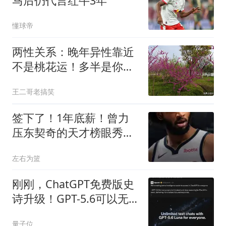
马后仍代言红牛3年
懂球帝
两性关系：晚年异性靠近
不是桃花运！多半是你做
对了这件事
王二哥老搞笑
签下了！1年底薪！曾力
压东契奇的天才榜眼秀
啊...
左右为篮
刚刚，ChatGPT免费版史
诗升级！GPT-5.6可以无
限白嫖了
量子位