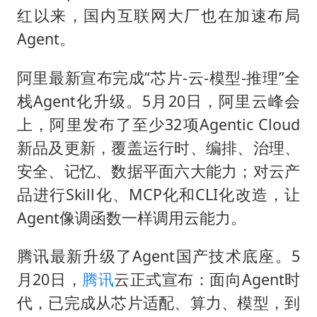
“中国蔬菜之乡”最高温达41.8℃
红以来，国内互联网大厂也在加速布局
段绚竞因公牺牲 年仅44岁
Agent。
日本广岛民众举行游行反对政府行径
阿里最新宣布完成“芯片-云-模型-推理”全
27岁女子成组织卖淫集团主犯被通缉
栈Agent化升级。5月20日，阿里云峰会
97岁英国奶奶飞上天再破吉尼斯纪录
上，阿里发布了至少32项Agentic Cloud
女子开一天一夜空调后二氧化碳中毒
新品及更新，覆盖运行时、编排、治理、
奋进开新局 实干挑大梁
安全、记忆、数据平面六大能力；对云产
品进行Skill化、MCP化和CLI化改造，让
Agent像调函数一样调用云能力。
腾讯最新升级了Agent国产技术底座。5
月20日，
腾讯
云正式宣布：面向Agent时
代，已完成从芯片适配、算力、模型，到