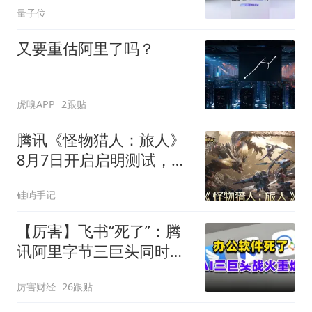
量子位
又要重估阿里了吗？
虎嗅APP
2跟贴
腾讯《怪物猎人：旅人》
8月7日开启启明测试，仅
限安卓骁龙845+
硅屿手记
【厉害】飞书“死了”：腾
讯阿里字节三巨头同时掀
了软件的桌子
厉害财经
26跟贴