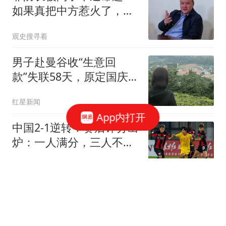
如果真把中方惹火了，敢
上前线吗？
观史搜寻着
男子赴曼谷收“生意回
款”失联58天，原定国庆节
后结婚！姐姐孤身赴泰寻
红星新闻
弟54天：只想带他回家
App内打开
中国2-1逆转！赛后评分出
炉：一人满分，三人不及
格！
宝哥精彩赛事
大连市气象台发布大风蓝
色预警信号