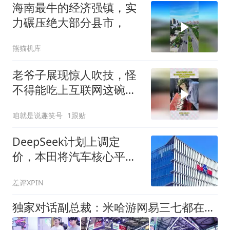
海南最牛的经济强镇，实
力碾压绝大部分县市，
熊猫机库
老爷子展现惊人吹技，怪
不得能吃上互联网这碗
饭，这可是真本事！
咱就是说趣笑号
1跟贴
DeepSeek计划上调定
价，本田将汽车核心平台
开发外包给印度，百度入
差评XPIN
局AI办公，张一鸣称字节
不会依赖AI蒸馏技术，这
独家对话副总裁：米哈游网易三七都在用，游戏圈幕后AI大佬现身
就是今天的其他大新闻！