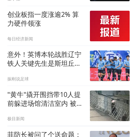
创业板指一度涨逾2% 算
力硬件领涨
每日经济新闻
意外！英博本轮战胜辽宁
铁人关键先生是斯坦丘？
球迷希望他爆发
振刚说足球
"黄牛"撬开围挡带10人提
前躲进场馆清洁室内 被拘
8天
极目新闻
菲防长被问了个送命题：