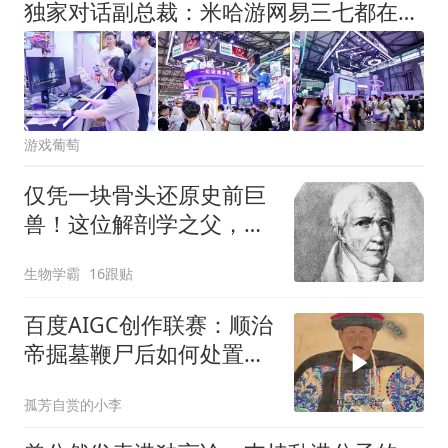
独家对话副总裁：米哈游网易三七都在用，游戏圈幕后AI大佬现身
游戏葡萄
仅凭一块骨头还原史前巨
兽！这位解剖学之父，一
生都在反对进化论
生物学霸
16跟贴
百度AIGC创作联赛：顺治
帝掘墓鞭尸后如何处置多
尔衮之子
孤芳自赏的小李