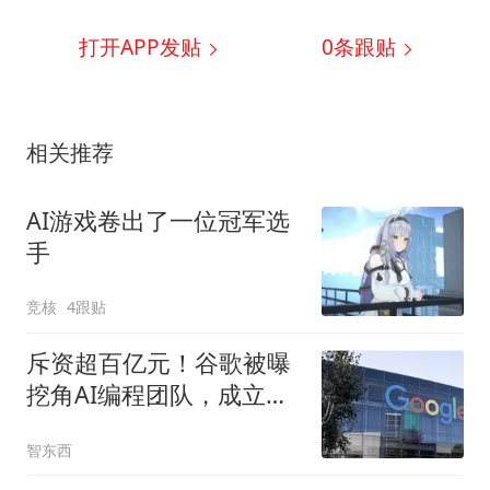
打开APP发贴
0
条跟贴
相关推荐
AI游戏卷出了一位冠军选
手
竞核
4跟贴
斥资超百亿元！谷歌被曝
挖角AI编程团队，成立近
一年
智东西