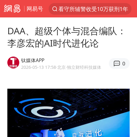
网易号
以“新”破局 首发经济点亮城市消费活力
中方回应是否在太平洋海底开采稀土
DAA、超级个体与混合编队：
佛得角门将亮相智利俱乐部主场
李彦宏的AI时代进化论
陈熠叫医疗暂停被驳回 带伤遭逆转
深圳地面沉降致车辆损坏系谣言
钛媒体APP
0
多地要求领导干部带头休假
2026-05-13 17:58
·北京
·独立财经科技媒体
今年已有4位周星驰电影配角去世
法国下周开始禁止未经同意的电话营销
CIA被曝已秘密设立古巴工作组
我国编制完成新版全月地质图
外交部发言人就广岛核爆81周年等答记者问