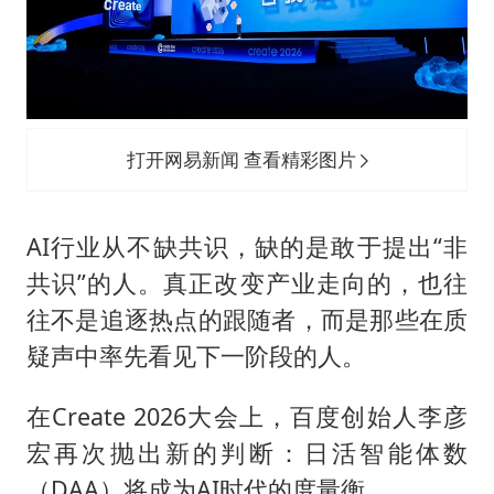
首次证实！“胶球”存在
感觉全东北都在等7号
泰国一女公务员妆容引争议 本人回应
U17国足1分钟轰2球
打开网易新闻 查看精彩图片
80后女柜员逆袭成4200亿银行副行长
27岁女子成组织卖淫集团主犯被通缉
AI行业从不缺共识，缺的是敢于提出“非
奋进开新局 实干挑大梁
共识”的人。真正改变产业走向的，也往
往不是追逐热点的跟随者，而是那些在质
疑声中率先看见下一阶段的人。
在Create 2026大会上，百度创始人李彦
宏再次抛出新的判断：日活智能体数
（DAA）将成为AI时代的度量衡。