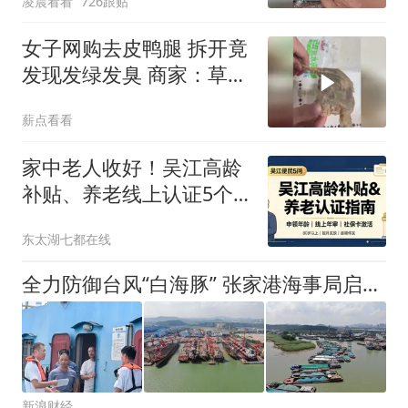
凌晨看看
726跟贴
女子网购去皮鸭腿 拆开竟
发现发绿发臭 商家：草本
香料腌制
薪点看看
家中老人收好！吴江高龄
补贴、养老线上认证5个
关键问题
东太湖七都在线
全力防御台风“白海豚” 张家港海事局启动三级应急响应 筑牢水上安全防线
新浪财经