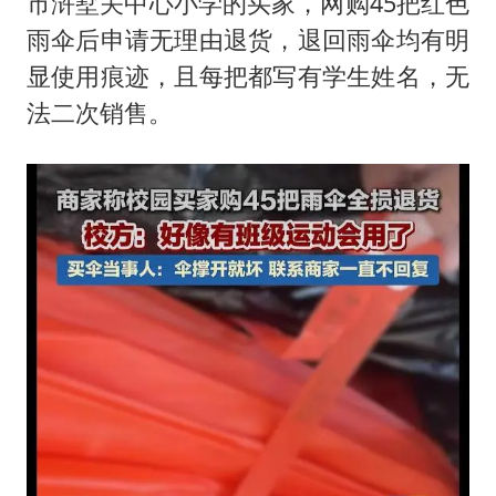
市浒墅关中心小学的买家，网购45把红色
台州《告全体市民书》：非必要不外出
雨伞后申请无理由退货，退回雨伞均有明
泰国校园枪击事件已致8死30余伤
显使用痕迹，且每把都写有学生姓名，无
胡彦斌获《歌手2026》歌王
法二次销售。
宇树王兴兴被问了360多个问题
美参院通过一项对俄能源领域制裁法案
四川宜宾地震网友称睡觉被摇醒
夯实基础开新局