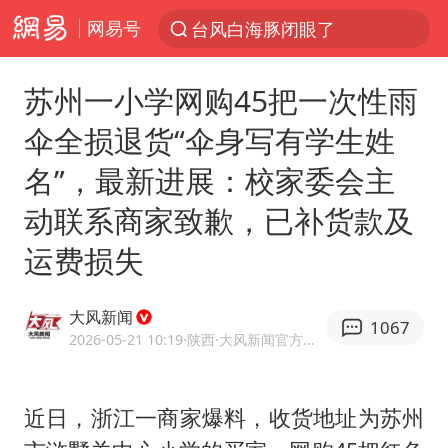
网易号
“China Cool”火了，老外爱上中国避暑游
中国东方电气集团原党组副书记、董事宋致远被查
苏州一小学网购45把一次性雨
俄黑客称掌握北约直接参与袭俄证据
伞全损退货“伞身写有学生姓
浙江海事局启动Ⅰ级防台应急响应
名”，最新进展：校家委会主
预计“白海豚”明晚将在浙江舟山到福建福鼎一带沿海登陆
动联系商家致歉，已补货款及
云南一地村民过火把节意外灼伤16人
运费损失
泰国初中生饮弹自尽前开了26枪
用AI造出新病毒意味着什么
大风新闻
1067
今年第二强台风将带来多大影响
2026-05-21 10:19
·陕西
·大风新闻官方账号
美股创4月份以来最大单周涨幅
王虹邓煜的同学获统计学界诺贝尔奖
近日，浙江一商家爆料，收货地址为苏州