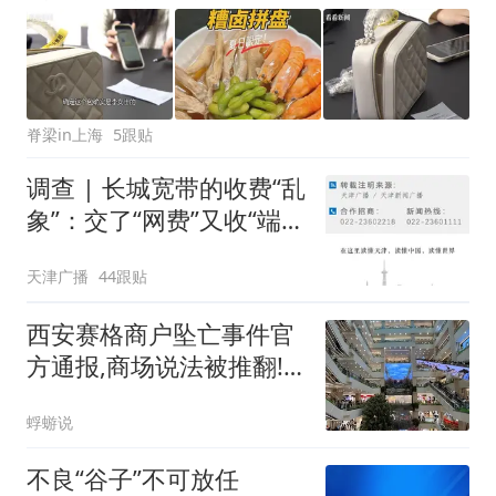
脊梁in上海
5跟贴
调查 | 长城宽带的收费“乱
象”：交了“网费”又收“端口
费”，退费没着落，使用期
天津广播
44跟贴
可延长到2037年
西安赛格商户坠亡事件官
方通报,商场说法被推翻!
昔日繁华已变冷清
蜉蝣说
不良“谷子”不可放任