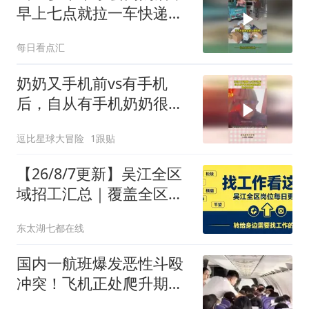
早上七点就拉一车快递回
来了，网友：不说我以为
每日看点汇
这是快递站呢
奶奶又手机前vs有手机
后，自从有手机奶奶很是
悠闲，竟然还网购！
逗比星球大冒险
1跟贴
【26/8/7更新】吴江全区
域招工汇总｜覆盖全区所
有街道乡镇，就近找活更
东太湖七都在线
方便！
国内一航班爆发恶性斗殴
冲突！飞机正处爬升期，
两乘客大打出手！