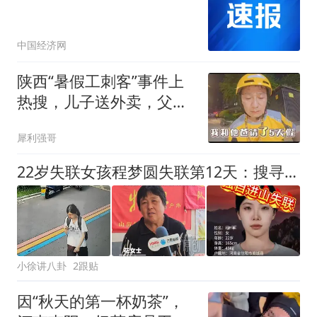
中国经济网
陕西“暑假工刺客”事件上
热搜，儿子送外卖，父母
求饶：再干下去，家里要
犀利强哥
破产了！
22岁失联女孩程梦圆失联第12天：搜寻方向又反转，信号最终消失在南太行女儿梯
小徐讲八卦
2跟贴
因“秋天的第一杯奶茶”，