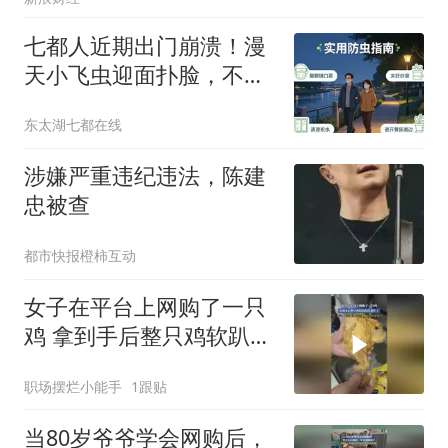
七都人近期出门崩溃！漫
天小飞虫迎面扑脸，不咬
人，但烦人
东太湖七都在线
涉嫌严重违纪违法，陈建
忠被查
都市快报橙柿互动
女子在平台上网购了一只
鸡 拿到手后整只鸡软趴趴
的 都烂了 女子
职场摆烂小能手
1跟贴
当80岁爷爷学会网购后，