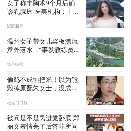
女子称丰胸术9个月后确
诊乳腺癌 医美机构：十分
冤枉
澎湃新闻
温州女子带女儿桨板漂流
意外落水，“事发教练员说
有漩涡不敢捞人，打捞队
扬子晚报
称水深15米”；俱乐部此前
称“包捞包安全”，楠溪江
偷鸡不成蚀把米！以为能
工作人员回应
毁掉原配朱女士，没成想
自己先被扒底朝天
社会日日鲜
被问是不是民进党卧底 郑
丽文表情亮了后答非所问