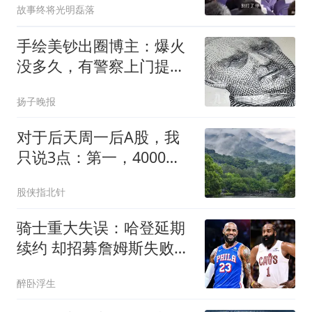
故事终将光明磊落
手绘美钞出圈博主：爆火
没多久，有警察上门提醒
不能拿手绘造假；其自述
扬子晚报
曾遭校园霸凌，辍学后在
工地迎来人生转折点
对于后天周一后A股，我
只说3点：第一，4000点
或许还会再次见到？
股侠指北针
骑士重大失误：哈登延期
续约 却招募詹姆斯失败
+两个月无重磅引援
醉卧浮生