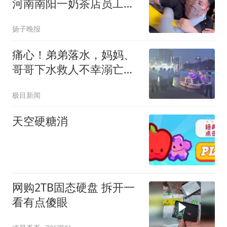
河南南阳一奶茶店员工与
外卖骑手发生肢体冲突，
扬子晚报
目击者：奶茶订单过多，
外卖骑手不满等候时间过
痛心！弟弟落水，妈妈、
长
哥哥下水救人不幸溺亡；
现场目击者：爸爸抱着弟
极目新闻
弟守在岸边，弟弟一直在
哭
天空硬糖消
网购2TB固态硬盘 拆开一
看有点傻眼