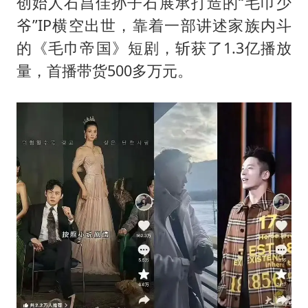
创始人石昌佳孙子石展承打造的“毛巾少
爷”IP横空出世，靠着一部讲述家族内斗
的《毛巾帝国》短剧，斩获了1.3亿播放
量，首播带货500多万元。