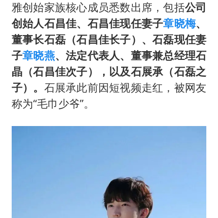
雅创始家族核心成员悉数出席，包括
公司
创始人石昌佳、石昌佳现任妻子
章晓梅
、
董事长石磊（石昌佳长子）、石磊现任妻
子
章晓燕
、法定代表人、董事兼总经理石
晶（石昌佳次子），以及石展承（石磊之
子）。
石展承此前因短视频走红，被网友
称为“毛巾少爷”。