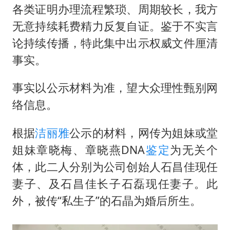
百花奖开幕式
各类证明办理流程繁琐、周期较长，我方
广东雷州通报特教老师招聘违规事件
无意持续耗费精力反复自证。鉴于不实言
两名乘客在飞机上因调节座椅起冲突
论持续传播，特此集中出示权威文件厘清
事实。
女儿为争财产堵门阻挠父亲出殡
夯实基础开新局
事实以公示材料为准，望大众理性甄别网
络信息。
根据
洁丽雅
公示的材料，网传为姐妹或堂
姐妹章晓梅、章晓燕DNA
鉴定
为无关个
体，此二人分别为公司创始人石昌佳现任
妻子、及石昌佳长子石磊现任妻子。此
外，被传“私生子”的石晶为婚后所生。