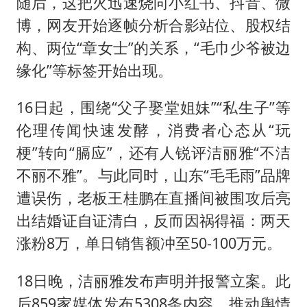
随后，这把火迅速烧向小红书、抖音、微
博，网友开始逐帧分析合影站位、股权结
构、两位“章女士”的关系，“毛巾少爷被边
缘化”等标签开始出现。
16日起，围绕“父子娶堂姐妹”“私生子”等
伦理传闻快速发酵，消费者心态从“玩
梗”转向“膈应”，还有人锐评洁丽雅“不洁
不丽不雅”。与此同时，山东“毛毛雨”品牌
遭误伤，老板王桂鹏在直播间被围攻后亮
出结婚证自证清白，反而因祸得福：两天
涨粉8万，单日销售额冲至50-100万元。
18日晚，洁丽雅发布声明并报警立案。此
后859家媒体发布5308条内容，推动舆情