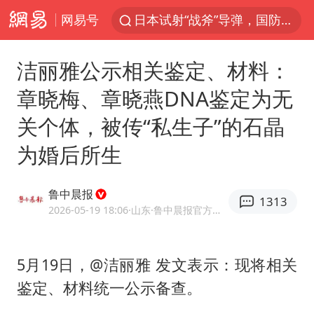
网易号
东航：国内客票提前14天免费退改
台风白海豚中心风力增强
洁丽雅公示相关鉴定、材料：
向鹏0-3不敌张本智和
章晓梅、章晓燕DNA鉴定为无
四川宜宾市高县4.9级地震致1人死亡
关个体，被传“私生子”的石晶
超颖电子拟投资20.86亿建设新项目
为婚后所生
“新疆阿勒泰八月能滑雪”不实
刘国正说向鹏打得很窝囊
鲁中晨报
1313
我国外贸延续良好增长态势
2026-05-19 18:06
·山东
·鲁中晨报官方网易号
陈幸同晋级WTT横滨冠军赛8强
宇树科技中一签需缴款7.54万元
5月19日，@洁丽雅 发文表示：现将相关
鉴定、材料统一公示备查。
国防部：中国军队坚决反制任何闹海挑衅图谋