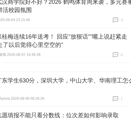
武汉商学院好不好？2026 鹤鸣体育周来袭，多元赛
鲜活校园氛围
6-08-04 23:15:46
3
跟贴
3
张桂梅连续16年送考！ 回应"放狠话""嘴上说赶紧走
走了以后觉得心里空空的"
 2026-06-07 16:46:36
0
跟贴
0
广东学生630分，深圳大学，中山大学、华南理工怎
ora 2026-08-06 00:26:26
1
跟贴
1
志愿填报不能只看分数线：位次差如何影响录取