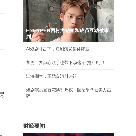
ENHYPEN西村力站姐和成员互动被审
判
AI短剧冲击下，短剧演员集体降薪
董勇、罗海琼联手也带不动这个“拖油瓶”！
江海潮生：王鸥参演引热议
短剧演员登百花奖引热议，圈层壁垒被实力击
尽
碎
核
财经要闻