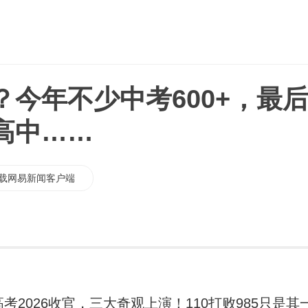
？今年不少中考600+，最
高中……
载网易新闻客户端
高考2026收官，三大奇观上演！110打败985只是其