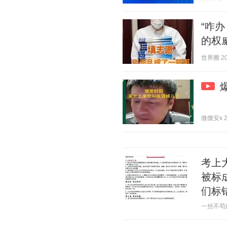
“咋
的权
世界圈 202
微微安x 20
考上
被标
们标
一丝不苟的法