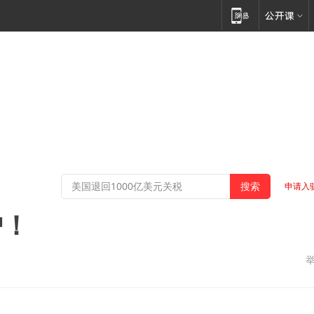
申请入
炉！