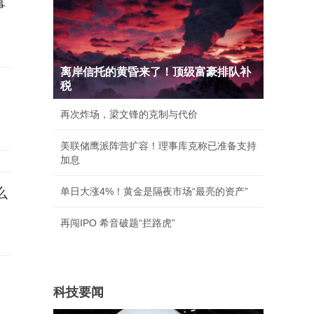
事
离岸信托的黄昏来了！顶级富豪排队补
税
再次炸场，梁文锋的克制与代价
美联储鹰派阵营扩容！理事库克称已准备支持
加息
么
单日大涨4%！黄金是隔夜市场“最亮的资产”
再闯IPO 希音破题“拦路虎”
科技要闻