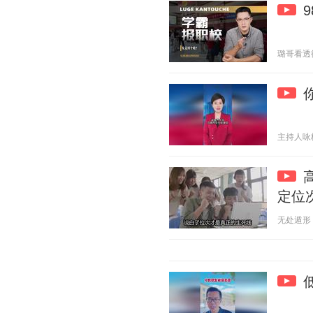
璐哥看透彻 2
主持人咏梅 2
定位
无处遁形 20