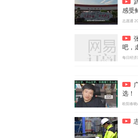
感受
志愿通 202
吧，
每日经济新闻
选！
欧阳春晓Aur