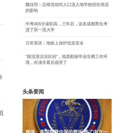
魏佳羽：迁移流动对人口流入地学校招生情况
的影响
中考465分读职高，三年后，这名成都男生考
进了双一流大学
日常英语：地铁上保护信息安全
“跟流浪汉没区别”，地质勘探毕业生晒工作环
境，在读生看后崩溃了
学
头条要闻
职
媒体：美国制裁中国的帮凶 挨了中方一