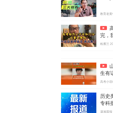
教育老黄牛谢
完，
检雁兰 202
生有
高考小语种慧
历史类
专科
潇湘晨报 20