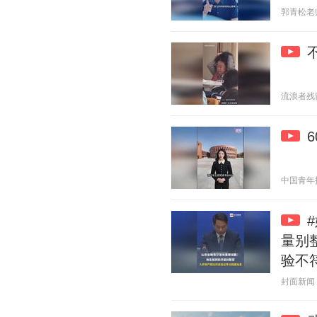
郭青松老师 2
流浪者残留 2
中国青年报 2
量别
验不
封面新闻 20