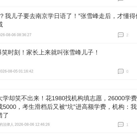
跟贴
0
办？我儿子要去南京学日语了！”张雪峰走后，才懂得
威
6-08-06 08:36:27
2
跟贴
2
爆笑时刻！家长上来就叫张雪峰儿子！
26-08-05 01:16:42
0
跟贴
0
大学却笑不出来！花1980找机构填志愿，26000学费
成5000，考生滑档后又被“坑”进高额学费，机构：我
错了
律人 2026-08-06 12:46:26
1
跟贴
1