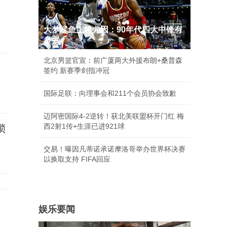
大梦鲨鱼上将尤因：90年代四大中锋有
多强
北京男篮官宣：前广厦两大外援布朗+桑普森
签约 新赛季剑指冲冠
国际足联：向理事会和211个会员协会致歉
迈阿密国际4-2逆转！获北美联盟杯开门红 梅
西2射1传+生涯已进921球
锁
交易！曝因凡蒂诺承诺摩洛哥举办世界杯决赛
以换取支持 FIFA回应
娱乐要闻