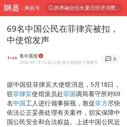
网易号
白海豚逼近浙闽沿海
上海暴雨红色预警
69名中国公民在菲律宾被扣，
斯诺克中国公开赛刘宏宇击败霍金斯
中使馆发声
2026年7月份居民消费价格同比上涨0.5%
伯克希尔净买入约200亿美元股票
鲁中晨报
0
“伊斯兰版北约”出现
2026-05-19 10:42
·山东
·鲁中晨报官方网易号
武契奇会见泽连斯基有何意图
据中国驻菲律宾大使馆消息，5月18日，
上海大部迎大暴雨
驻
菲律宾
使馆派员赴
菲国
调局看守所对69
台铃电动车仅骑一年就断电趴窝
名
中国
工人进行领事探视，敦促
菲方
尽快
白海豚5次眼壁置换
依法公正妥善处理有关案件，切实保障中
浙江海域将现5到8米巨浪到狂浪
国公民安全和合法权益。上述中国公民近