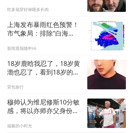
伟大的球员
吃多福穿好禄睡多长肉
上海发布暴雨红色预警！
市气象局：排除“白海
豚”在上海附近回旋打转可
新闻晨报随申Hi
能的报告
18岁鹿晗我忍了，18岁黄
渤也忍了，看到18岁的沈
腾忍不住了！
背包旅行
穆帅认为维尼修斯10分敏
感，将以亦师亦父身份，
陪伴引导维尼修斯
福酱的小时光