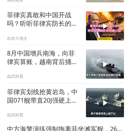
菲律宾真敢和中国开战
吗？听听菲律宾防长的真
心话！
欢欢斗地主
8月中国增兵南海，向菲
律宾算账，越南背后捅刀
图谋不轨
战武科普
菲律宾划线抢黄岩岛，中
国071舰带直20J强硬上
阵，菲方慌了
战武科普
中方海警演练强制拖离菲坐滩军舰，26年旧账终清算