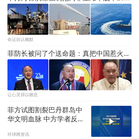
命运自认幽默
菲防长被问了个送命题：真把中国惹火了，敢上前线跟中国打一仗吗
让心灵得以栖息
菲方试图割裂巴丹群岛中
华文明血脉 中方学者反
驳：这份联系是“自古以
环球网资讯
来”