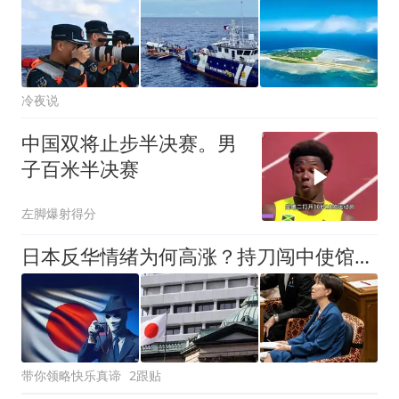
冷夜说
中国双将止步半决赛。男
子百米半决赛
左脚爆射得分
日本反华情绪为何高涨？持刀闯中使馆的日男子，还是没向中国道歉
带你领略快乐真谛
2跟贴