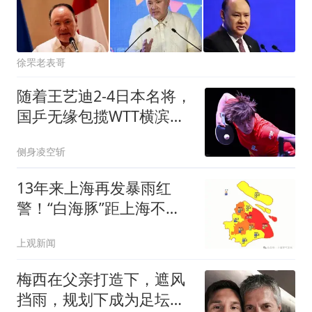
徐罘老表哥
随着王艺迪2-4日本名将，
国乒无缘包揽WTT横滨冠
军赛女单冠亚军
侧身凌空斩
13年来上海再发暴雨红
警！“白海豚”距上海不足
350公里，今明局部大暴
上观新闻
雨
梅西在父亲打造下，遮风
挡雨，规划下成为足坛最