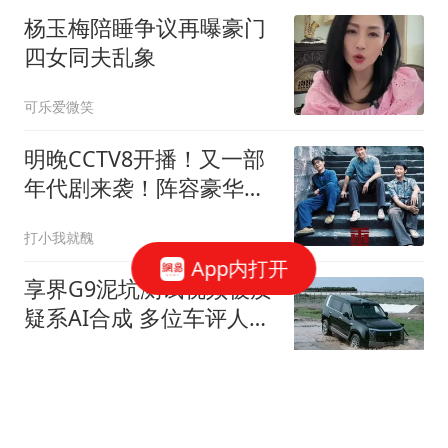
杨玉梅陪睡争议再曝豪门
四女同夫乱象
可乐爱微笑
明晚CCTV8开播！又一部
年代剧来袭！阵容豪华，
于和伟领衔
打小我就醜
App内打开
享界G9泥坑测试视频被质
疑系AI合成 多位车评人回
应
扬子晚报
曼晚：芒特伤退提醒曼