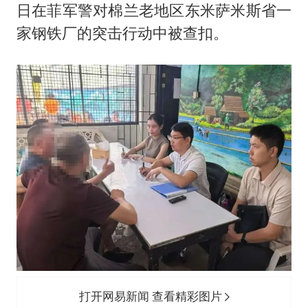
曝美下令调查弹药库存信息遭泄露事件
日在菲军警对棉兰老地区东米萨米斯省一
日本连续发生两次地震
家钢铁厂的突击行动中被查扣。
方桃子代言广告视频已下架
白海豚在海上打了个结
上交绝杀清华 姚明笑出表情包
构建更高水平的全民健身公共服务体系
打开网易新闻 查看精彩图片