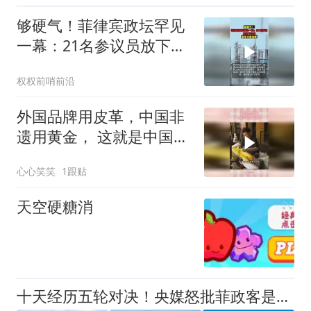
够硬气！菲律宾政坛罕见
一幕：21名参议员放下分
歧，联手力挺涨薪
权权前哨前沿
外国品牌用皮革，中国非
遗用黄金， 这就是中国手
艺的文化内涵
心心笑笑
1跟贴
天空硬糖消
十天经历五轮对决！央媒怒批菲政客是苍蝇，中方24小时四箭齐发