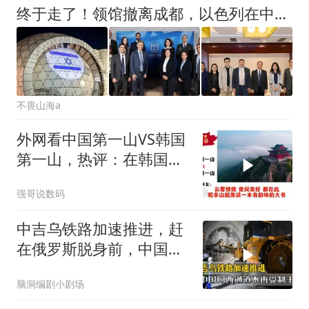
终于走了！领馆撤离成都，以色列在中国人好感是咋全面崩塌的？
不畏山海a
外网看中国第一山VS韩国
第一山，热评：在韩国土
堆也算山？
强哥说数码
中吉乌铁路加速推进，赶
在俄罗斯脱身前，中国拿
下向西通道自主权
脑洞编剧小剧场