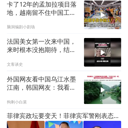
卡了12年的孟加拉项目落
地，越南留不住中国工
厂，今年越过越难
脑洞编剧小剧场
法国美女第一次来中国，
来时根本没抱期待，结果
直接泪洒张家界1
文客谈史
外国网友看中国乌江水墨
江南，韩国网友：我看见
了中国落后的一面
狗剩小白菜
菲律宾政坛要变天！菲律宾军警刚表态，亲华派不滚蛋就起诉