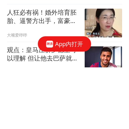
人狂必有祸！婚外培育胚
胎、逼警方出手，富豪男
子终为荒唐买了单
大嘴爱哔哔
App内打开
观点：皇马压价罗德里可
以理解 但让他去巴萨就是
给自己挖大坑
雪狼侃体育
中方宣布反制后 美官
员"嘴硬"：深感失望
澎湃新闻
深圳楼市，房价正在失