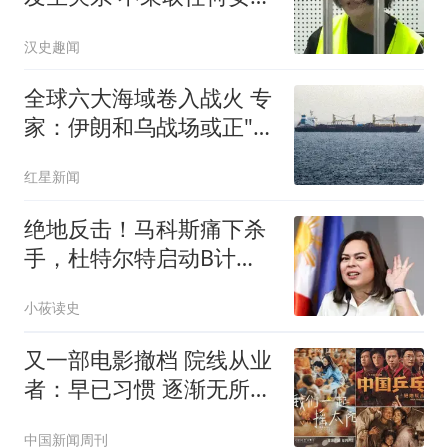
措施
汉史趣闻
全球六大海域卷入战火 专
家：伊朗和乌战场或正"连
接"
红星新闻
绝地反击！马科斯痛下杀
手，杜特尔特启动B计
划，600大军火速结盟
小莜读史
又一部电影撤档 院线从业
者：早已习惯 逐渐无所谓
了
中国新闻周刊