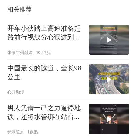
相关推荐
开车小伙踏上高速准备赶
路前行视线分心误进到旁
人的行驶车道网友：别担
张掖甘州融媒
409跟贴
心分了 先担心安全问题吧
中国最长的隧道，全长98
公里
心开动漫
男人凭借一己之力逼停地
铁，还将水管绑在站台
上，将地铁弹了回去
长歌追剧
1跟贴