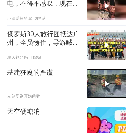
电，不得不感叹，现在的
华为太强大！
小妹爱搞笑呢
2跟贴
俄罗斯30人旅行团抵达广
州，全员愣住，导游喊三
次集合没人应声
摩天轮悲伤
1跟贴
基建狂魔的严谨
立刻受到开始的覅
天空硬糖消