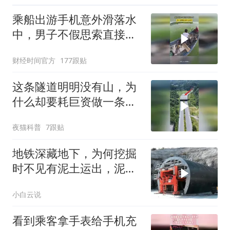
乘船出游手机意外滑落水
中，男子不假思索直接下
水打捞
财经时间官方
177跟贴
这条隧道明明没有山，为
什么却要耗巨资做一条水
泥隧道上去呢？
夜猫科普
7跟贴
地铁深藏地下，为何挖掘
时不见有泥土运出，泥土
都到哪里去了？
小白云说
看到乘客拿手表给手机充