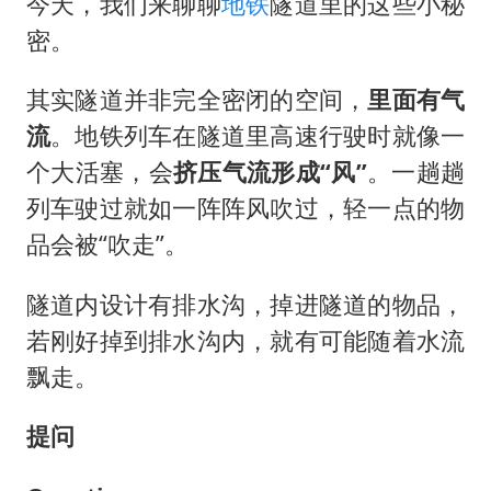
四川宜宾市高县发生4.9级地震
今天，我们来聊聊
地铁
隧道里的这些小秘
密。
公司“上四休三”但要降薪1000元
国民党推出AI发言人“郑小文”
其实隧道并非完全密闭的空间，
里面有气
A股收盘：三大指数均涨超1%
流
。地铁列车在隧道里高速行驶时就像一
“中国蔬菜之乡”最高温达41.8℃
个大活塞，会
挤压气流形成“风”
。一趟趟
列车驶过就如一阵阵风吹过，轻一点的物
如何把百年大党建设得更加坚强有力？
品会被“吹走”。
隧道内设计有排水沟，掉进隧道的物品，
若刚好掉到排水沟内，就有可能随着水流
飘走。
提问