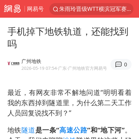
网易号
朱雨玲晋级WTT横滨冠军赛女单八强
女子开一天一夜空调后二氧化碳中毒
手机掉下地铁轨道，还能找到
美国将对多晶硅衍生品加征15%关税
吗
佛山通报笔试前13被淘汰后5名进体检
泰国校园枪击案死亡人数升至7人
广州地铁
0
陕西省委书记赶赴柞水县杏坪镇
2026-05-19 07:54
·广东
·广州地铁官方网易号
女孩摆摊卖菌子时收到北大通知书
最近，有网友非常不解地问道“明明看着
年内第一高价股今日打新
我的东西掉到隧道里，为什么第二天工作
改名后的“青海拉面”店
人员回复说找不到？”
粉笔教育发布“自曝式”公开信
广岛核爆81周年央视播《奥本海默》
地铁
隧道
是一条“
高速公路
”和“地下河”
。