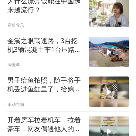
为什么漂亮饭能在中国越
来越流行？
赛博食录
金溪之眼高速路，3台挖
机3辆混凝土车1台压路车
20个工人
搞怪羊
男子给鱼拍照，随手将手
机丢进鱼缸里了，给媳妇
看懵了
乐动向前
开着房车拉着机车，拉着
豪车，网友偶遇他人的幸