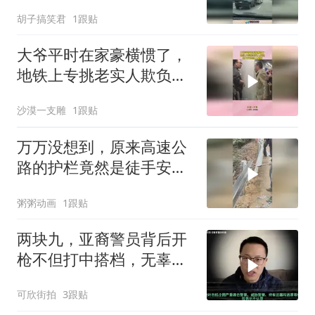
福人生！
胡子搞笑君
1跟贴
大爷平时在家豪横惯了，
地铁上专挑老实人欺负，
出了门可没人惯着
沙漠一支雕
1跟贴
万万没想到，原来高速公
路的护栏竟然是徒手安装
的！
粥粥动画
1跟贴
两块九，亚裔警员背后开
枪不但打中搭档，无辜乘
客后脑中枪
可欣街拍
3跟贴