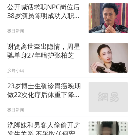
公开喊话求职NPC岗位后
38岁演员陈明成功入职万
岁山
极目新闻
谢贤离世牵出隐情，周星
驰单身27年暗护张柏芝
乡野小珥
23岁博士生确诊胃癌晚期
做22次化疗后体重下降了
40斤
极目新闻
洗脚妹和男客人偷偷开房
发生关系 不采取任何安全