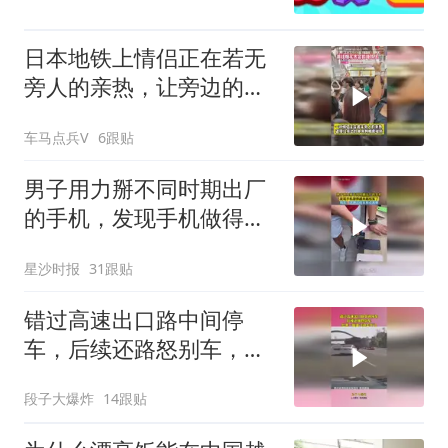
日本地铁上情侣正在若无
旁人的亲热，让旁边的单
身狗直接破防
车马点兵V
6跟贴
男子用力掰不同时期出厂
的手机，发现手机做得越
来越结实了，网友：这测
星沙时报
31跟贴
试成本有点高啊
错过高速出口路中间停
车，后续还路怒别车，结
果一脚油门阎王开门
段子大爆炸
14跟贴