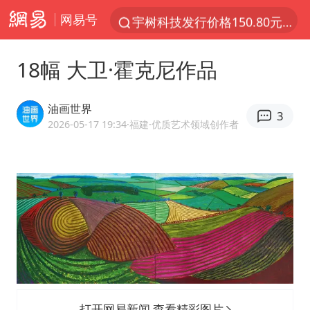
网易号
宇树科技发行价格150.80元/股
看守所辅警收受10万获刑1年
18幅 大卫·霍克尼作品
宇树科技王兴兴身家有望超200亿元
五粮液渠道价一箱上涨近百元
油画世界
3
CIA被曝已秘密设立古巴工作组
2026-05-17 19:34
·福建
·优质艺术领域创作者
U17国足1分钟轰2球
泰国一女公务员妆容引争议 本人回应
村民谈“梅姨”：叫的其实是“媒姨”
24小时不关空调 电费会更低吗
中国养老床位“三连降”
哪吒汽车南宁工厂设备降价20%拍卖
打开网易新闻 查看精彩图片