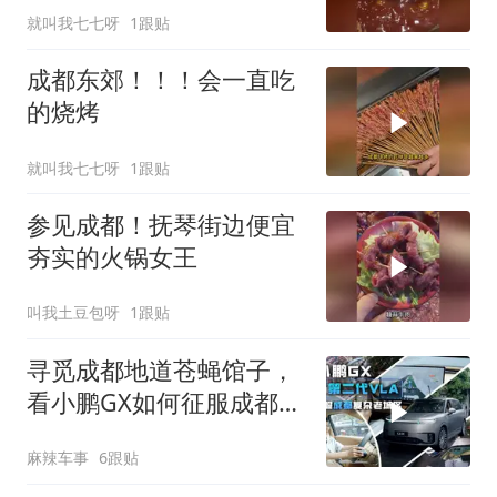
就叫我七七呀
1跟贴
成都东郊！！！会一直吃
的烧烤
就叫我七七呀
1跟贴
参见成都！抚琴街边便宜
夯实的火锅女王
叫我土豆包呀
1跟贴
寻觅成都地道苍蝇馆子，
看小鹏GX如何征服成都复
杂老城区
麻辣车事
6跟贴