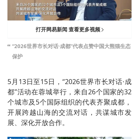
百花奖开幕式
国防部：坚决反制任何闹海挑衅图谋
打开网易新闻 查看更多视频
东航：国内客票提前14天免费退改
美股存储板块集体大跌
“2026世界市长对话·成都”代表点赞中国大熊猫生态
胡彦斌获《歌手2026》歌王
保护
“今天得有40℃了吧 为啥还不预警”
夯实基础开新局
5月13日至15日，“2026世界市长对话·成
都”活动在蓉城举行，来自26个国家的32
个城市及5个国际组织的代表齐聚成都，
开展跨越山海的交流对话，共谋城市发
展、深化开放合作。