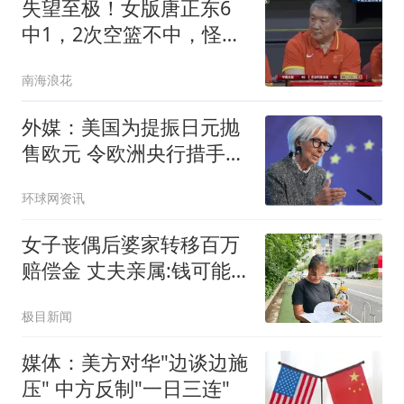
失望至极！女版唐正东6
中1，2次空篮不中，怪不
得多次被宫鲁鸣抛弃
南海浪花
外媒：美国为提振日元抛
售欧元 令欧洲央行措手不
及
环球网资讯
女子丧偶后婆家转移百万
赔偿金 丈夫亲属:钱可能
烧了
极目新闻
媒体：美方对华"边谈边施
压" 中方反制"一日三连"