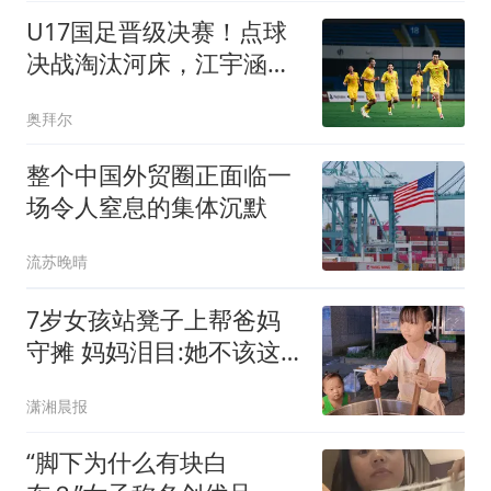
U17国足晋级决赛！点球
决战淘汰河床，江宇涵两
次扑点，再战阿森纳
奥拜尔
整个中国外贸圈正面临一
场令人窒息的集体沉默
流苏晚晴
7岁女孩站凳子上帮爸妈
守摊 妈妈泪目:她不该这
么懂事
潇湘晨报
“脚下为什么有块白