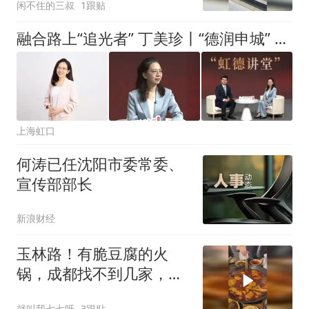
闲不住的三叔
1跟贴
融合路上“追光者” 丁美珍丨“德润申城” 新时代好榜样直播间
上海虹口
何涛已任沈阳市委常委、
宣传部部长
新浪财经
玉林路！有脆豆腐的火
锅，成都找不到几家，真
的好好吃
就叫我七七呀
3跟贴