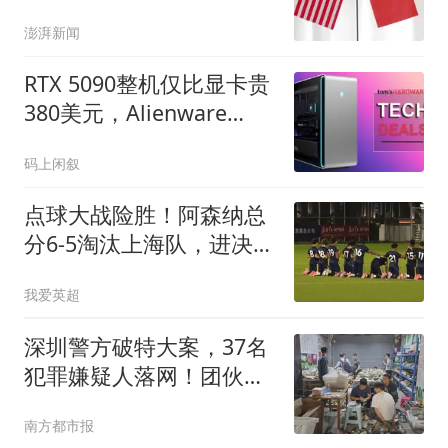
澎湃新闻
RTX 5090整机仅比显卡贵
380美元，Alienware
Area-51狂省1550美元
码上闲叙
点球大战险胜！阿森纳总
分6-5淘汰上海队，进决赛
再战U17国足争冠
我爱英超
深圳警方破特大案，37名
犯罪嫌疑人落网！团伙以
同乡、亲属为纽带
南方都市报