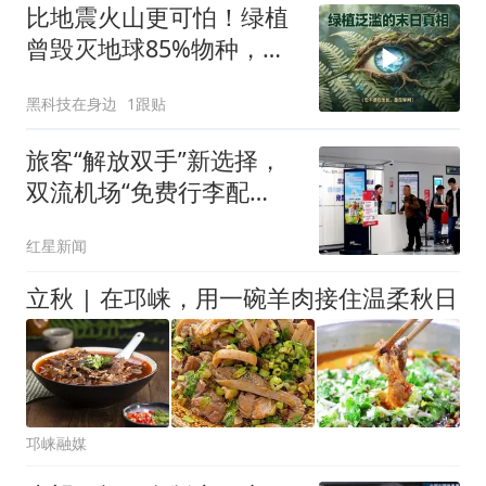
比地震火山更可怕！绿植
曾毁灭地球85%物种，真
相颠覆所有人认知
黑科技在身边
1跟贴
旅客“解放双手”新选择，
双流机场“免费行李配
送”服务突破50000单
红星新闻
立秋 | 在邛崃，用一碗羊肉接住温柔秋日
邛崃融媒