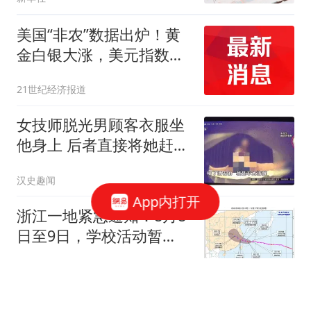
美国“非农”数据出炉！黄
金白银大涨，美元指数直
线下跌
21世纪经济报道
女技师脱光男顾客衣服坐
他身上 后者直接将她赶了
下去
汉史趣闻
App内打开
浙江一地紧急通知：8月8
日至9日，学校活动暂
停，校外培训机构暂停一
鲁中晨报
切线下教育教学活动！特
大暴雨+16级大风来袭，
U17国足奇兵！2米门神补