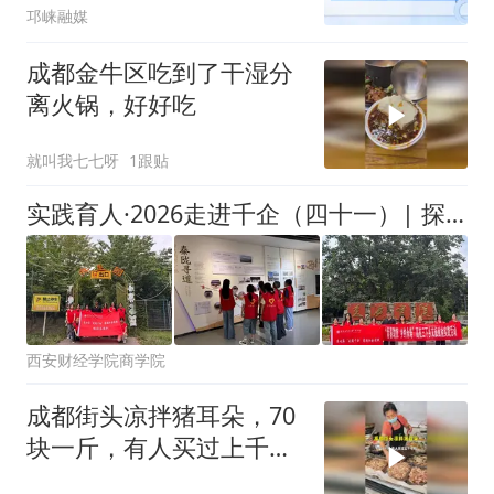
邛崃融媒
成都金牛区吃到了干湿分
离火锅，好好吃
就叫我七七呀
1跟贴
实践育人·2026走进千企（四十一）| 探访永寿生态园区，以青年实干激活乡土产业新动能[梅好长安队（3）]
西安财经学院商学院
成都街头凉拌猪耳朵，70
块一斤，有人买过上千块
的