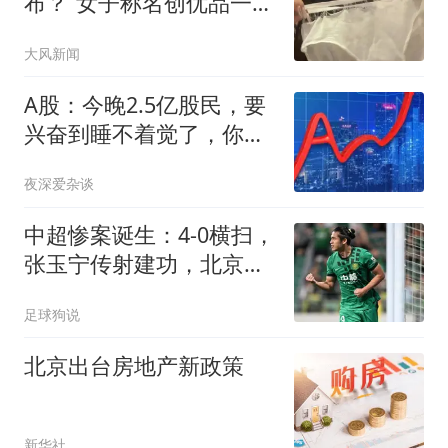
布？”女子称名创优品一次
性内裤让自己“颜面尽
大风新闻
失”，穿出门只剩下一条松
紧带，品牌回应：已启动
A股：今晚2.5亿股民，要
紧急调查
兴奋到睡不着觉了，你知
道为什么吗？
夜深爱杂谈
中超惨案诞生：4-0横扫，
张玉宁传射建功，北京国
安升到第3
足球狗说
北京出台房地产新政策
新华社