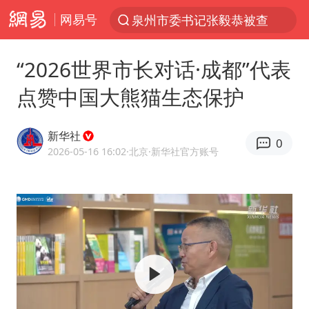
泉州市委书记张毅恭被查
网易号
“电影+”如何激发千亿级消费新活力？
台风白海豚已进入24小时警戒线
“2026世界市长对话·成都”代表
全球首个长时储能一体化产业园量产
点赞中国大熊猫生态保护
陈垣宇0-3张禹珍 国乒男单全军覆没
新华社
中巨芯：上半年归母净利润1405.77万元
0
2026-05-16 16:02
·北京
·新华社官方账号
四川宜宾市高县4.9级地震致1人死亡
中国女篮70-67险胜尼日利亚女篮
名创优品回应女子吐槽内裤质量差
上海：台风白海豚或将带来龙卷风
出口禁令驱动有色板块大涨
秋天的第一杯奶茶到底有多火