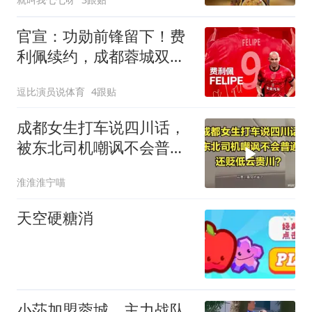
官宣：功勋前锋留下！费
利佩续约，成都蓉城双线
作战稳了
逗比演员说体育
4跟贴
成都女生打车说四川话，
被东北司机嘲讽不会普通
话还贬低云贵川
淮淮淮宁喵
天空硬糖消
小莎加盟蓉城，主力战队