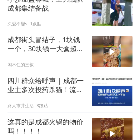
成都集结备战
久愛不變s
1跟贴
成都街头冒结子，1块钱
一个，30块钱一大盒超满
足
闲不住的三叔
四川群众给呼声 | 成都一
业主多次投药杀猫！流浪
猫成城市治理新难题
路人市井生活
3跟贴
这真的是成都火锅的物价
吗！！！！