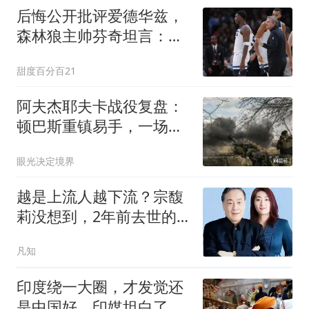
后悔公开批评爱德华兹，
森林狼主帅芬奇坦言：我
没给他那份宽容
甜度百分百21
阿夫杰耶夫卡战役复盘：
顿巴斯重镇易手，一场现
代消耗战哪些启示
眼光决定境界
越是上流人越下流？宗馥
莉没想到，2年前去世的
父亲竟摆了她一道
凡知
印度绕一大圈，才发觉还
是中国好，印媒坦白了，