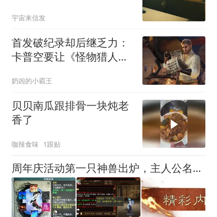
不敢做的超自然悬疑
宇宙来信发
首发破纪录却后继乏力：
卡普空要让《怪物猎人：
荒野》销量超越3000万
奶凶的小霸王
贝贝南瓜跟排骨一块炖老
香了
咖辣食味
1跟贴
周年庆活动第一只神兽出炉，主人公名字也亮了？