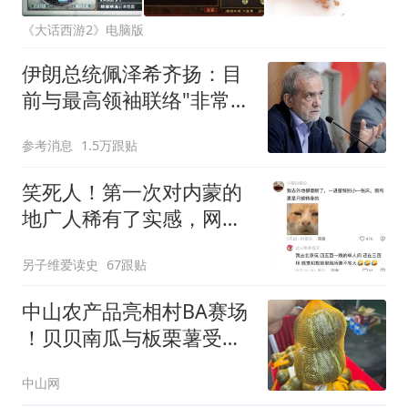
《大话西游2》电脑版
伊朗总统佩泽希齐扬：目
前与最高领袖联络"非常困
难"
参考消息
1.5万跟贴
笑死人！第一次对内蒙的
地广人稀有了实感，网友
破防了
另子维爱读史
67跟贴
中山农产品亮相村BA赛场
！贝贝南瓜与板栗薯受热
捧
中山网