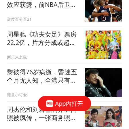
效应获赞，前NBA后卫预
测MVP稳了
甜度百分百21
周星驰《功夫女足》票房
22.2亿，片方分成或超预
期
两只米老鼠
黎彼得76岁病逝，昏迷五
个月无人知，全港只有黄
宗泽掏了钱!
陈意小可爱
App内打开
周杰伦和刘若雪的开业合
照被疯传，一张商务照编
出一部狗血剧