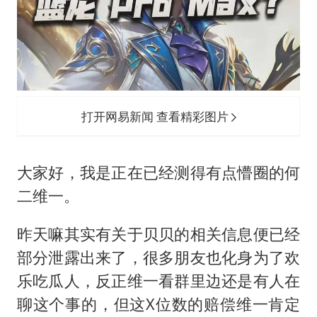
法国将禁止“未经同意的电话营销”
吉林一“温度计大楼”读数爆表
女子利用漏洞0元薅走3000多件家电
24小时不关空调 电费会更低吗
“China Cool”成海外热词
打开网易新闻 查看精彩图片
把党建设得更加坚强有力
41岁女子为鼓励女儿考上985研究生
大家好，我是正在已经测得有点懵圈的何
奋进开新局 实干挑大梁
二维一。
昨天嘛其实有关于贝贝的相关信息便已经
部分泄露出来了，很多朋友也化身为了欢
乐吃瓜人，反正维一看群里边还是有人在
聊这个事的，但这X位数的赔偿维一肯定