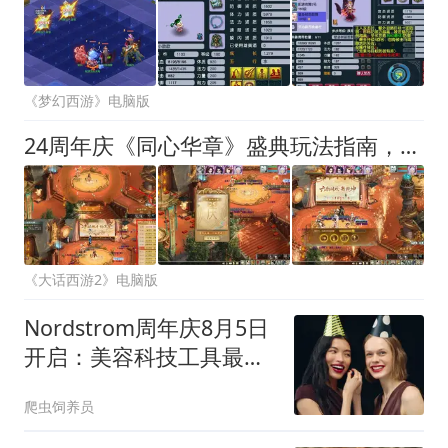
《梦幻西游》电脑版
24周年庆《同心华章》盛典玩法指南，福利拿满不迷路
《大话西游2》电脑版
Nordstrom周年庆8月5日
开启：美容科技工具最高
30%折扣，Dermaflash等
爬虫饲养员
参与