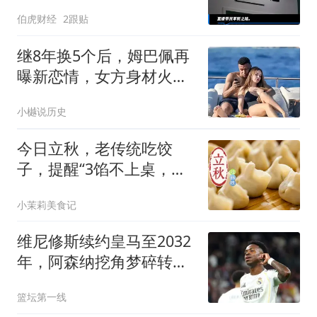
伯虎财经
2跟贴
继8年换5个后，姆巴佩再
曝新恋情，女方身材火辣
太吸睛
小樾说历史
今日立秋，老传统吃饺
子，提醒“3馅不上桌，福
气不进门”，好吃应季又营
小茉莉美食记
养，吃出吉祥好福气
维尼修斯续约皇马至2032
年，阿森纳挖角梦碎转攻
吉马良斯
篮坛第一线