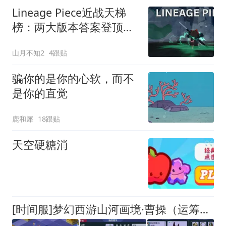
Lineage Piece近战天梯
榜：两大版本答案登顶，
但新手入坑却得先拿它
山月不知2
4跟贴
骗你的是你的心软，而不
是你的直觉
鹿和犀
18跟贴
天空硬糖消
[时间服]梦幻西游山河画境·曹操（运筹）攻略 - 拥有百暴体验的物理流派