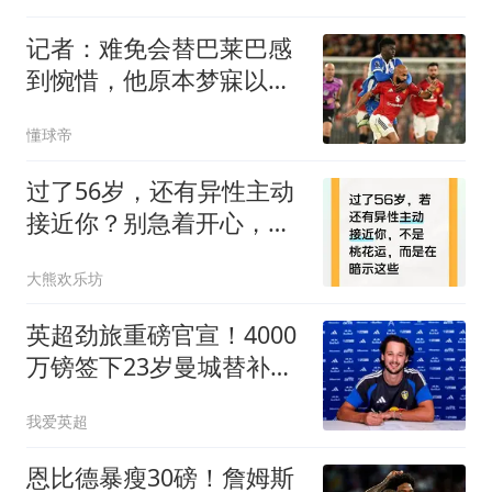
记者：难免会替巴莱巴感
到惋惜，他原本梦寐以求
转会曼联
懂球帝
过了56岁，还有异性主动
接近你？别急着开心，可
能是在暗示这几点
大熊欢乐坊
英超劲旅重磅官宣！4000
万镑签下23岁曼城替补门
将 成队史标王
我爱英超
恩比德暴瘦30磅！詹姆斯