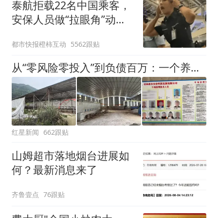
泰航拒载22名中国乘客，
安保人员做“拉眼角”动
作，泰国机场最新回应：
都市快报橙柿互动
5562跟贴
拒绝登机决定由航司作
出；亲历者：曾承诺免费
从“零风险零投入”到负债百万：一个养牛项目崩盘后，谁该为农户的贷款买单丨红星调查
改签但没兑现
红星新闻
662跟贴
山姆超市落地烟台进展如
何？最新消息来了
齐鲁壹点
76跟贴