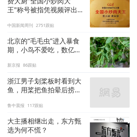
费大厨"全国小炒肉大
王"称号被指凭视频评出
官方回应
中国新闻周刊
2751跟贴
北京的“毛毛虫”进入暴食
期，小鸟不爱吃，数亿头
小蜂迎战
新京报
86跟贴
浙江男子划桨板时看到大
鱼，用桨把鱼拍晕后捞
起；当事人：鱼重7斤6
鲁中晨报
117跟贴
两，做成红烧辣子鱼块，
味道很好
大主播相继出走，东方甄
选为何不慌？