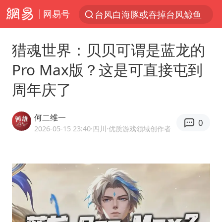
网易号
台风白海豚或吞掉台风鲸鱼
以“新”破局 首发经济点亮城市消费活力
猎魂世界：贝贝可谓是蓝龙的
看守所辅警收受10万获刑1年
Pro Max版？这是可直接屯到
中方回应是否在太平洋海底开采稀土
周年庆了
陈熠被张本美和连扳三局逆转
佛得角门将亮相智利俱乐部主场
何二维一
0
深圳地面沉降致车辆损坏系谣言
2026-05-15 23:40
·四川
·优质游戏领域创作者
宇树科技发行价格150.80元/股
泰国一女公务员妆容引争议 本人回应
27岁女子成组织卖淫集团主犯被通缉
哪吒汽车南宁工厂设备降价20%拍卖