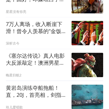
希望体谅印度的苦
星星没有你亮
7万人离场，收入断崖下
滑！曾令人羡慕的“金饭
碗”岗位正被清零
深析古今
《塞尔达传说》真人电影
大反派敲定！澳洲男星出
演加侬多夫，片约一次签
晚星归航2
三部
黄岩岛演练夺船拖船！
直，20J，首亮相，剑指菲
方搁浅舰船
玲儿爱唱歌