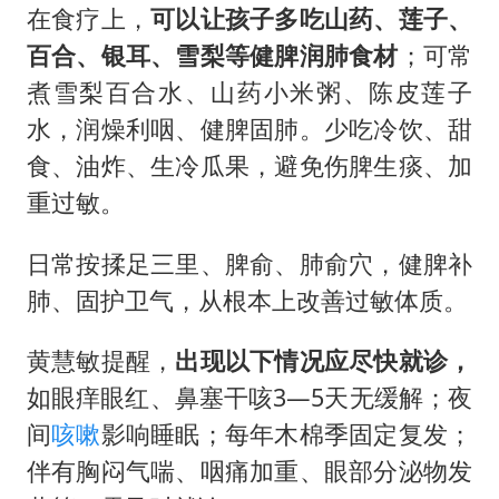
在食疗上，
可以让孩子多吃山药、莲子、
百合、银耳、雪梨等健脾润肺食材
；可常
煮雪梨百合水、山药小米粥、陈皮莲子
水，润燥利咽、健脾固肺。少吃冷饮、甜
食、油炸、生冷瓜果，避免伤脾生痰、加
重过敏。
日常按揉足三里、脾俞、肺俞穴，健脾补
肺、固护卫气，从根本上改善过敏体质。
黄慧敏提醒，
出现以下情况应尽快就诊，
如眼痒眼红、鼻塞干咳3—5天无缓解；夜
间
咳嗽
影响睡眠；每年木棉季固定复发；
伴有胸闷气喘、咽痛加重、眼部分泌物发