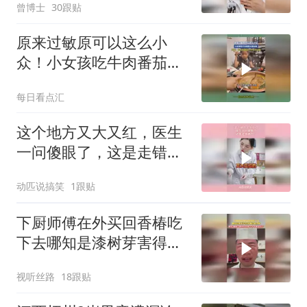
曾博士
30跟贴
原来过敏原可以这么小
众！小女孩吃牛肉番茄火
锅过敏，妈妈：牛肉和番
每日看点汇
茄分开吃不过敏
这个地方又大又红，医生
一问傻眼了，这是走错道
了！
动匹说搞笑
1跟贴
下厨师傅在外买回香椿吃
下去哪知是漆树芽害得脸
颊过敏浮肿网友俩厨子都
视听丝路
18跟贴
没认出来 二十年餐饮白干