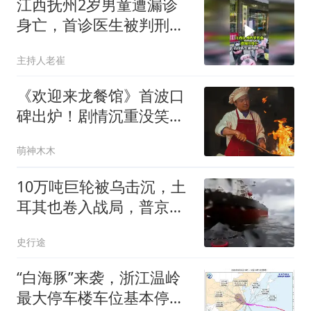
江西抚州2岁男童遭漏诊
身亡，首诊医生被判刑一
年
主持人老崔
《欢迎来龙餐馆》首波口
碑出炉！剧情沉重没笑
点，沈腾演技遭质疑
萌神木木
10万吨巨轮被乌击沉，土
耳其也卷入战局，普京没
想到仗会打成这样
史行途
“白海豚”来袭，浙江温岭
最大停车楼车位基本停