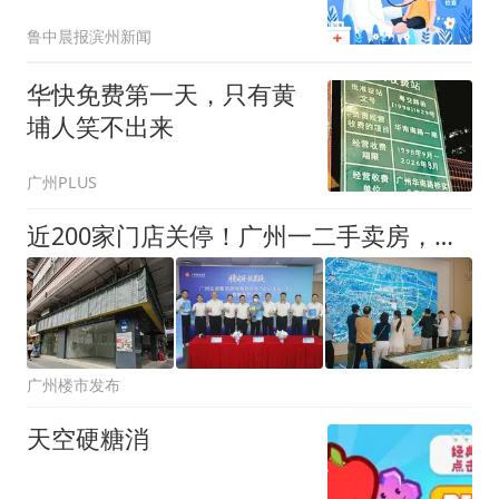
促进行动 · 滨州站 ”大型公
鲁中晨报滨州新闻
益活动 · 8月18日 走进滨
州市人民医院
华快免费第一天，只有黄
埔人笑不出来
广州PLUS
近200家门店关停！广州一二手卖房，没那么依赖中介了
广州楼市发布
天空硬糖消