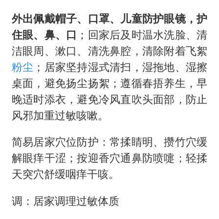
外出佩戴帽子、口罩、儿童防护眼镜，护
住眼、鼻、口
；回家后及时温水洗脸、清
洁眼周、漱口、清洗鼻腔，清除附着飞絮
粉尘
；居家坚持湿式清扫，湿拖地、湿擦
桌面，避免扬尘扬絮；遵循春捂养生，早
晚适时添衣，避免冷风直吹头面部，防止
风邪加重过敏咳嗽。
简易居家穴位防护：常揉睛明、攒竹穴缓
解眼痒干涩；按迎香穴通鼻防喷嚏；轻揉
天突穴舒缓咽痒干咳。
调：居家调理过敏体质