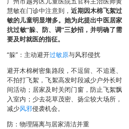
“不怕六爷挂得多 就怕六爷挂一颗”
广州市越秀区儿童医院五官科主治医师黄
慧敏在门诊中注意到，
近期因木棉飞絮过
牛津大学一纸声明甩不了锅
敏的儿童明显增多。她为此提出中医居家
网传《披荆斩棘2026》名单
抗过敏“躲、防、调”三妙招，并明确了需
新疆景区自驾服务费改为按车收费
要及时就医的指征。
女主硬加吻戏短剧已下架
“躲”：主动避开
过敏原
与风邪侵扰
浙江台州《告全体市民书》
香港宏福苑火灾或由烟头引起
避开木棉树密集路段，不逗留、不追逐、
人民的健康、体质、幸福一脉相承
不拍打飞絮，飞絮高发时段减少户外长时
间活动；居家及时关闭门窗，防止飞絮飘
入室内；少去花草茂密、扬尘较大场所，
减少
风邪
侵袭机会。
防：物理隔离与居家清洁并重