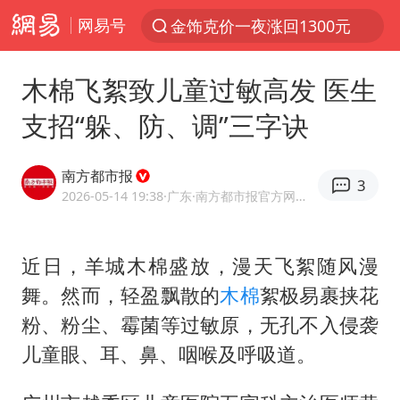
网易号
金饰克价一夜涨回1300元
解锁各地夏日限定体验
木棉飞絮致儿童过敏高发 医生
峰哥 汪海林
支招“躲、防、调”三字诀
西湖突现狂风暴雨 游客瞬间被浇透
富婆带资进组给自己硬加60多场吻戏
南方都市报
3
河南重大刑事案嫌疑人落网
2026-05-14 19:38
·广东
·南方都市报官方网易号
黄金创今年来最大单周涨幅
近日，羊城木棉盛放，漫天飞絮随风漫
视频丨中国东方电气集团原党组副书记、董事宋致远被查
舞。然而，轻盈飘散的
木棉
絮极易裹挟花
梁家辉：到内地拍戏不是北上是回归
粉、粉尘、霉菌等过敏原，无孔不入侵袭
白海豚将正面袭击贯穿浙江
儿童眼、耳、鼻、咽喉及呼吸道。
酒店回应车内过夜被收150元