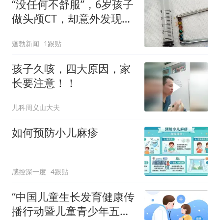
“没任何不舒服”，6岁孩子
做头颅CT，却意外发现6
颗异物！爸妈脊背发凉
蓬勃新闻
1跟贴
孩子久咳，四大原因，家
长要注意！！
儿科周义山大夫
如何预防小儿麻疹
感控深一度
4跟贴
“中国儿童生长发育健康传
播行动暨儿童青少年五健