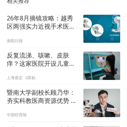
相关推荐
26年8月摘镜攻略：越秀
区两强实力近视手术医院
大起底介绍来了！
南阳日报
反复流涕、咳嗽、皮肤
痒？这家医院开设儿童脱
敏专病门诊
上海嘉定
2跟贴
暨南大学副校长顾乃华：
夯实科教医商资源优势 越
秀区以产业焕新赋能老城
中国经营报
提质