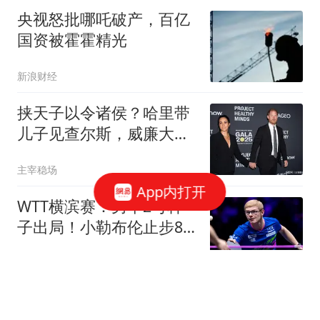
央视怒批哪吒破产，百亿
国资被霍霍精光
新浪财经
挟天子以令诸侯？哈里带
儿子见查尔斯，威廉大
怒：这是情感勒索
主宰稳场
App内打开
WTT横滨赛：男单2号种
子出局！小勒布伦止步8
强，不敌日本世界冠军
全言作品
马德兴：国少应该以赵松