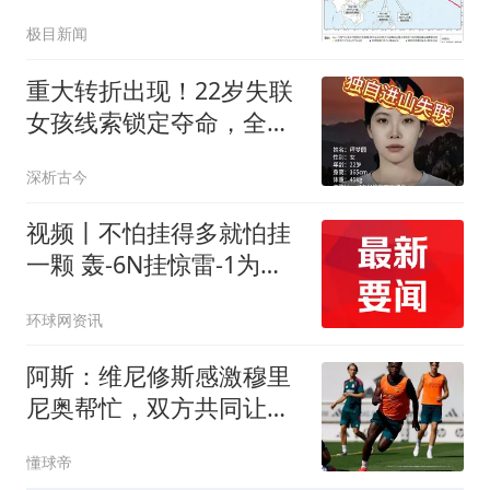
满，工作人员：都是避台
极目新闻
风的私家车
重大转折出现！22岁失联
女孩线索锁定夺命，全程
无防护令人揪心
深析古今
视频丨不怕挂得多就怕挂
一颗 轰-6N挂惊雷-1为啥
受关注？
环球网资讯
阿斯：维尼修斯感激穆里
尼奥帮忙，双方共同让步
促成续约
懂球帝