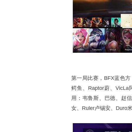
第一局比赛，BFX蓝色方
鳄鱼、Raptor蔚、VicL
用：韦鲁斯、巴德、赵信、纳
女、Ruler卢锡安、Duro