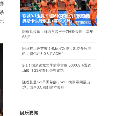
赛
三杀
蓉城0-1玉昆 中超6轮不胜仍13分领跑
束比
奥斯卡头球制胜+赛季16球
阿根廷媒体：梅西父亲已于7日晚去世，享年
68岁
阿莫林上任首败！佩德罗双响，凯赛多凌空
斩，切尔西3-0大胜AC米兰
2-1！国米送尤文季前赛首败 5000万飞翼连
场破门 23岁奇兵替补建功
随着蒯曼4-1早田希娜，WTT横滨赛四强出
炉，国乒3人围剿张本美和
娱乐要闻