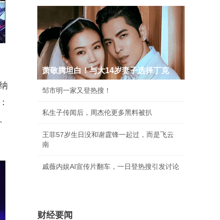
萧敬腾坦白！与大14岁妻子选择丁克
纳
邹市明一家又登热搜！
用：
私生子传闻后，周杰伦更多黑料被扒
兹、
王菲57岁生日没和谢霆锋一起过，而是飞云
南
戚薇内娱AI宣传片翻车，一日登热搜引发讨论
财经要闻