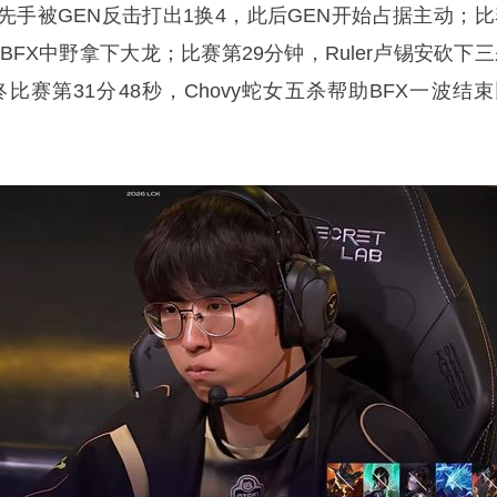
团先手被GEN反击打出1换4，此后GEN开始占据主动；比
BFX中野拿下大龙；比赛第29分钟，Ruler卢锡安砍下
终比赛第31分48秒，Chovy蛇女五杀帮助BFX一波结