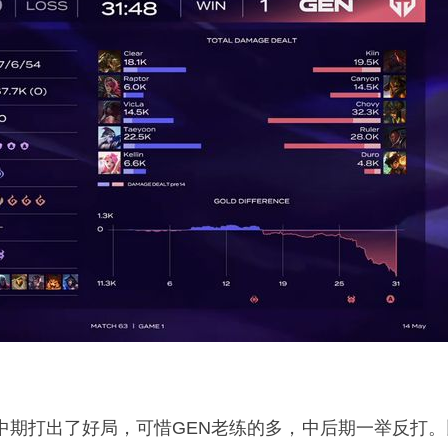
前中期打出了好局，可惜GEN老练的多，中后期一举反打。