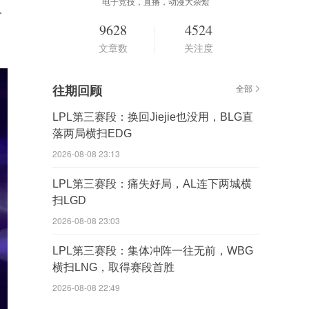
电子竞技，直播，动漫大杂烩
队
9628
4524
文章数
关注度
往期回顾
全部
LPL第三赛段：换回Jiejie也没用，BLG直
落两局横扫EDG
2026-08-08 23:13
LPL第三赛段：痛失好局，AL连下两城横
扫LGD
2026-08-08 23:03
LPL第三赛段：集体冲阵一往无前，WBG
横扫LNG，取得赛段首胜
2026-08-08 22:49