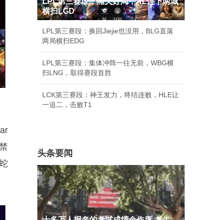
LPL第三赛段：痛失好局，AL连下两城
横扫LGD
LPL第三赛段：换回Jiejie也没用，BLG直落
两局横扫EDG
LPL第三赛段：集体冲阵一往无前，WBG横
扫LNG，取得赛段首胜
LCK第三赛段：神王发力，终结连败，HLE让
一追二，击败T1
r
，禁
头条要闻
y蛇
十多万人报名的考试成绩全作废 考生: