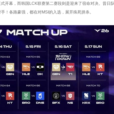
，正式开幕，而韩国LCK联赛第二赛段则是迎来了宿命对决。昔日
手！各路豪强，都在对MSI的入选，展开殊死拼杀。