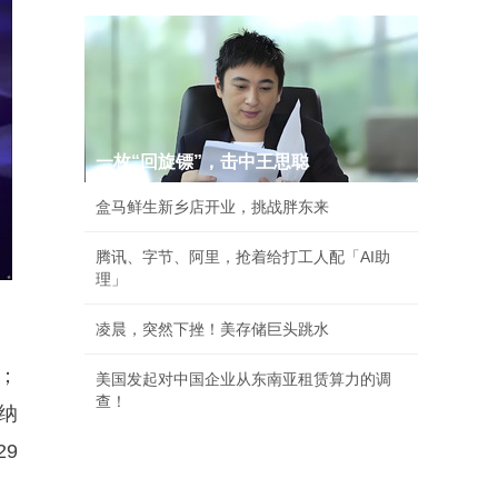
一枚“回旋镖”，击中王思聪
盒马鲜生新乡店开业，挑战胖东来
腾讯、字节、阿里，抢着给打工人配「AI助
理」
凌晨，突然下挫！美存储巨头跳水
；
美国发起对中国企业从东南亚租赁算力的调
查！
纳
9