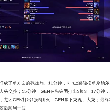
打成了单方面的碾压局。11分钟，Kiin上路轻松单杀纳尔
人头交换；15分钟，GEN在先锋团打出3换3；17分钟，
，龙团GEN打出1换5团灭，GEN拿下龙魂、大龙；最终2
，随后顺利一波