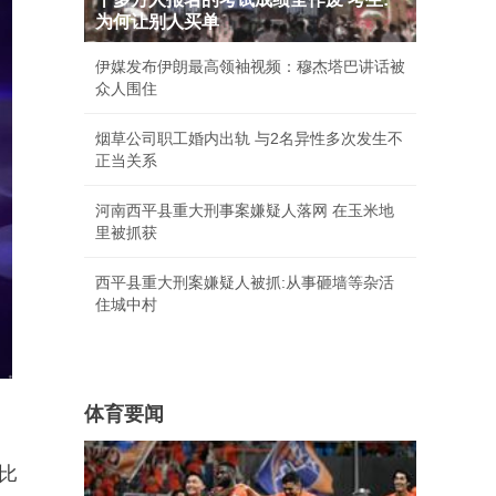
为何让别人买单
伊媒发布伊朗最高领袖视频：穆杰塔巴讲话被
众人围住
烟草公司职工婚内出轨 与2名异性多次发生不
正当关系
河南西平县重大刑事案嫌疑人落网 在玉米地
里被抓获
西平县重大刑案嫌疑人被抓:从事砸墙等杂活
住城中村
体育要闻
比