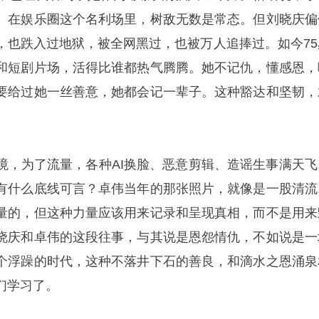
。在娱乐圈这个名利场里，树敌无数是常态。但刘晓庆偏
，也跌入过地狱，被全网黑过，也被万人追捧过。如今75
和短剧片场，活得比谁都热气腾腾。她不记仇，懂感恩，
要给过她一丝善意，她都会记一辈子。这种豁达和坚韧，
境，为了流量，各种AI换脸、恶意剪辑、造谣生事满天飞
有什么底线可言？卓伟当年的那张照片，就像是一股清流
量的，但这种力量应该用来记录和呈现真相，而不是用来
晓庆和卓伟的这段往事，与其说是恩怨情仇，不如说是一
个浮躁的时代，这种不落井下石的善良，和滴水之恩涌泉
们学习了。