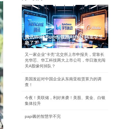
腾讯WorkBuddy领跑AI办公 阿里字节
急了?
又一家企业“卡壳”北交所上市申报关，背靠长
光华芯、华工科技两大上市公司，华日激光闯
关A股缘何掉队？
美国发起对中国企业从东南亚租赁算力的调
查！
今夜！美联储，利好来袭！美股、黄金、白银
集体拉升
papi酱的智慧学不完