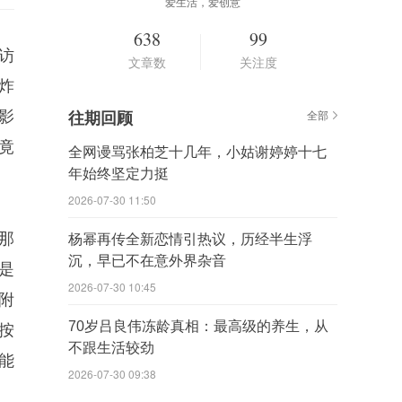
爱生活，爱创意
638
99
访
文章数
关注度
炸
影
往期回顾
全部
竟
全网谩骂张柏芝十几年，小姑谢婷婷十七
年始终坚定力挺
2026-07-30 11:50
那
杨幂再传全新恋情引热议，历经半生浮
沉，早已不在意外界杂音
是
2026-07-30 10:45
附
70岁吕良伟冻龄真相：最高级的养生，从
按
不跟生活较劲
能
2026-07-30 09:38