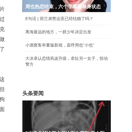
周也热恋结束，六个字暴露单身状态
片
过
E句话 | 荷兰弟赞达亚已经结婚了吗？
克
离海最远的地方，一群少年决定出发
做
小酒窝客串董璇新戏，直呼周也“小也”
了
大冰承认恋情风波升级，牵扯另一女子，惊动
警方
这
但
头条要闻
狗
面