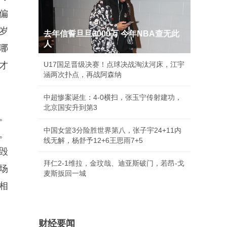
偏
岁
去年信誓旦旦3000万 今年NBA查无此
人
哪
才
U17国足晋级决赛！点球决战淘汰河床，江宇
涵两次扑点，再战阿森纳
中超惨案诞生：4-0横扫，张玉宁传射建功，
北京国安升到第3
。
中国女篮3分险胜世界第八，张子宇24+11内
。
线无解，杨舒予12+6王思雨7+5
毁
拜仁2-1维拉，金玟哉、迪亚斯破门，若昂-戈
场
麦斯扳回一城
相
财经要闻