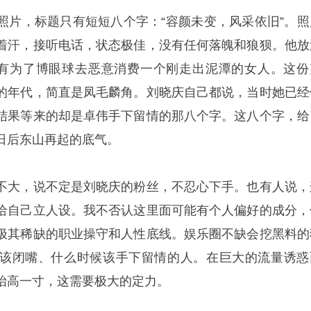
照片，标题只有短短八个字：“容颜未变，风采依旧”。照
着汗，接听电话，状态极佳，没有任何落魄和狼狈。他放
没有为了博眼球去恶意消费一个刚走出泥潭的女人。这份
的年代，简直是凤毛麟角。刘晓庆自己都说，当时她已经
结果等来的却是卓伟手下留情的那八个字。这八个字，给
日后东山再起的底气。
不大，说不定是刘晓庆的粉丝，不忍心下手。也有人说，
给自己立人设。我不否认这里面可能有个人偏好的成分，
极其稀缺的职业操守和人性底线。娱乐圈不缺会挖黑料的
该闭嘴、什么时候该手下留情的人。在巨大的流量诱惑
抬高一寸，这需要极大的定力。