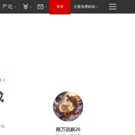
登录
注册免费邮箱
驻
成
举报
南万说娱26