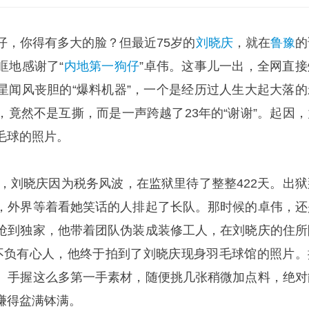
仔，你得有多大的脸？但最近75岁的
刘晓庆
，就在
鲁豫
的
眶地感谢了“
内地第一狗仔
”卓伟。这事儿一出，全网直接
星闻风丧胆的“爆料机器”，一个是经历过人生大起大落的
，竟然不是互撕，而是一声跨越了23年的“谢谢”。起因，
毛球的照片。
年，刘晓庆因为税务风波，在监狱里待了整整422天。出狱
，外界等着看她笑话的人排起了长队。那时候的卓伟，还
抢到独家，他带着团队伪装成装修工人，在刘晓庆的住所
不负有心人，他终于拍到了刘晓庆现身羽毛球馆的照片。
。手握这么多第一手素材，随便挑几张稍微加点料，绝对
赚得盆满钵满。