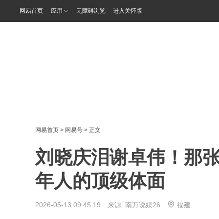
网易首页
应用
无障碍浏览
进入关怀版
网易首页
>
网易号
> 正文
刘晓庆泪谢卓伟！那张
年人的顶级体面
2026-05-13 09:45:19 来源:
南万说娱26
福建