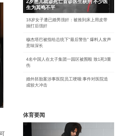
2岁患儿就诊死亡首诊医生获刑 不少医
生为其鸣不平
18岁女子遭已婚男强奸：被推到床上用皮带
抽打后强奸
穆杰塔巴被指给总统下"最后警告" 爆料人发声
意味深长
4名中国人在太子集团一园区被围殴 致1死3重
伤
婚外胚胎案涉事医院员工哽咽:事件对医院造
成较大冲击
体育要闻
可