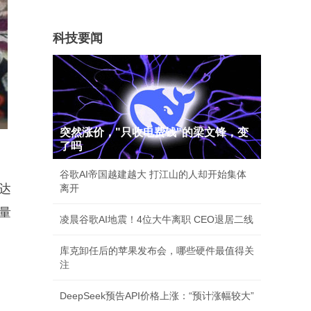
科技要闻
突然涨价，"只收电费钱"的梁文锋，变
了吗
谷歌AI帝国越建越大 打江山的人却开始集体
达
离开
量
凌晨谷歌AI地震！4位大牛离职 CEO退居二线
库克卸任后的苹果发布会，哪些硬件最值得关
注
DeepSeek预告API价格上涨：“预计涨幅较大”