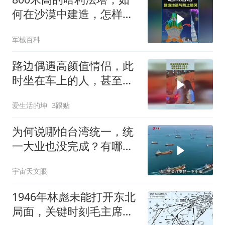
何在沙漠中建造，怎样抵
抗沙漠飓风？
军械百科
路边偶遇高颜值情侣，此
时坐在车上的人，甚至觉
得车不香了！
爱生活的坤
3跟贴
为何说哪怕台湾统一，统
一大业也没完成？有哪四
块故土漂泊在外？
宇宙天文眼
1946年林彪未能打开东北
局面，关键时刻毛主席下