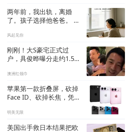
两年前，我出轨，离婚
了。孩子选择他爸爸。 我
当时一心只想着自己
风起见你
刚刚！大S豪宅正式过
户，具俊晔曝分走约1.5
亿，S妈无份！汪小菲还
澳洲红领巾
多年房贷竟成局外人？
苹果第一款折叠屏，砍掉
Face ID、砍掉长焦，凭什
么敢卖一万五？
明美无限
美国出手救日本结果把欧