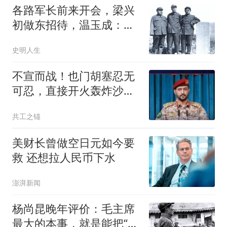
各路军长前来开会，梁兴
初做东招待，温玉成：你
把家底都掏出来了
史明人生
不宣而战！也门胡塞忍无
可忍，直接开火轰炸沙特
雇佣兵，警告巴铁
共工之锚
美财长曾做空日元如今要
救 还想拉人民币下水
澎湃新闻
杨尚昆晚年评价：毛主席
最大的本事，就是能把“仇