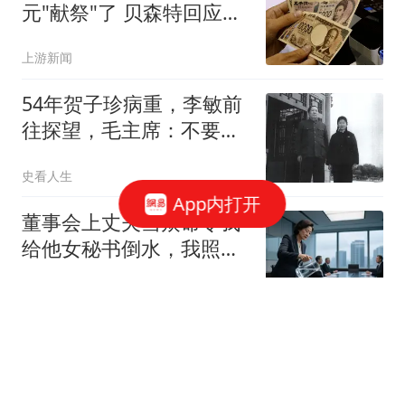
元"献祭"了 贝森特回应质
疑
上游新闻
54年贺子珍病重，李敏前
往探望，毛主席：不要说
她是因为什么病的
史看人生
App内打开
董事会上丈夫当众命令我
给他女秘书倒水，我照做
后平静问总裁是否为公司
麦子情感故事
安排，他当场回应：不
是，我立刻让
跟队：切尔西需要本月出
售16人；恩佐仍在探索各
种可能性