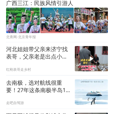
广西三江：民族风情引游人
北青网-北京青年报
河北姐姐带父亲来济宁找
表哥，父亲老是出点小事
情，咋回事？
红刚表哥走乡村
去南极，选对航线很重
要！27年这条南极半岛17
天包船航线值得奔赴
走吧自驾游