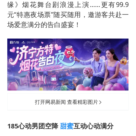
“立秋的第一杯奶茶”又爆单了
缘》烟花舞台剧浪漫上演……更有99.9
河南回应带薪错峰休假通知引争议
元“特惠夜场票”随买随用，邀游客共赴一
陕西省委书记赶赴柞水县杏坪镇
场爱意满分的告白盛宴！
女孩摆摊卖菌子时收到北大通知书
国防部回应日本试射“战斧”导弹
东方之约 相约未来
打开网易新闻 查看精彩图片
185心动男团空降
甜蜜
互动心动满分