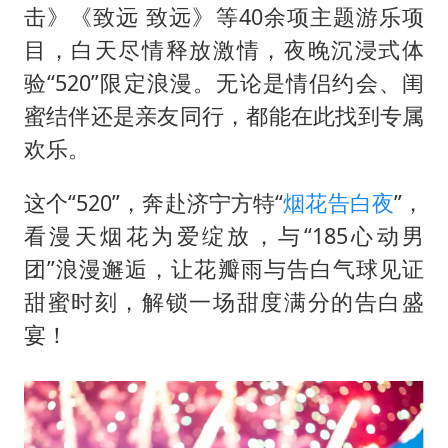
击》《致远 致远》等40余项主题游乐项
目，白天尽情释放激情，夜晚沉浸式体
验“520”限定浪漫。无论是情侣约会、闺
蜜结伴还是亲友同行，都能在此找到专属
欢乐。
这个“520”，奔赴济宁方特“
烟花告白夜
”，
看漫天烟花为爱绽放，与“185心动男
团”浪漫邂逅，让花瓣雨与告白气球见证
甜蜜时刻，解锁一场甜度满分的告白盛
宴！