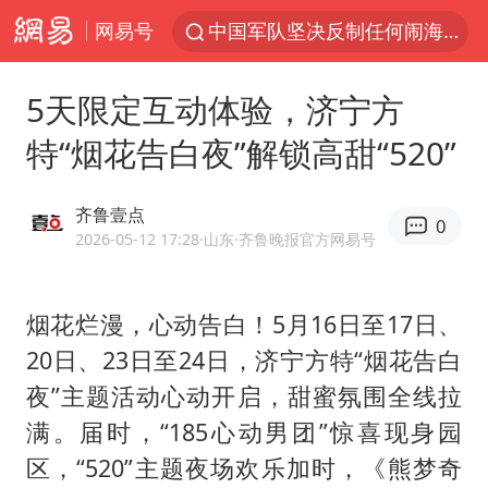
网易号
中国军队坚决反制任何闹海图谋
台风“白海豚”体型变大！环流面积接近13个浙江那么大
5天限定互动体验，济宁方
江苏发布台风蓝色预警
特“烟花告白夜”解锁高甜“520”
女子开一天一夜空调后二氧化碳中毒
泰国校园枪击案死亡人数升至7人
齐鲁壹点
0
汪峰阻止14岁女儿买大牌
2026-05-12 17:28
·山东
·齐鲁晚报官方网易号
我国货物贸易进出口超30万亿元
烟花烂漫，心动告白！5月16日至17日、
王力宏演唱会黄牛带观众藏匿被查获
20日、23日至24日，济宁方特“烟花告白
四川宜宾市高县发生4.9级地震
夜”主题活动心动开启，甜蜜氛围全线拉
东航新规：提前14天可免费退改签
满。届时，“185心动男团”惊喜现身园
年内第一高价股今日打新
区，“520”主题夜场欢乐加时，《熊梦奇