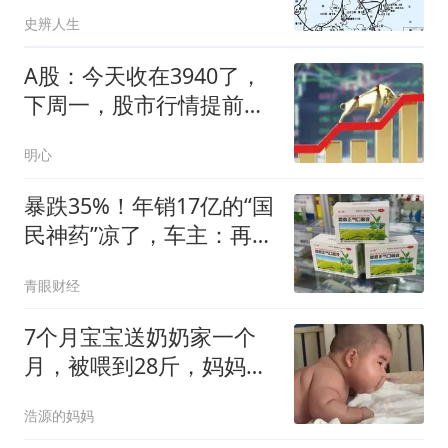
令：林彪当一把手
史辨人生
A股：今天收在3940了，
下周一，股市行情提前分
析！
明心
暴跌35%！年销17亿的“国
民神药”凉了，车主：再便
宜也不敢吃
青眼财经
7个月宝宝送奶奶家一个
月，被喂到28斤，妈妈见
到差点没认出来
浩源的妈妈