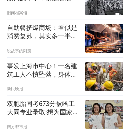
人”拧成一股绳
旧闻档案馆
自助餐挤爆商场：看似是
消费复苏，其实多一半活
不过一年就要关门
说故事的阿袭
事发上海市中心！一名建
筑工人不慎坠落，身体被
3根钢筋刺穿，无法移动
新民晚报
双胞胎同考673分被哈工
大同专业录取:想为国家发
展出力
南方都市报