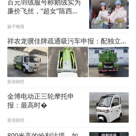
百元羽绒服号称鹅绒实为
廉价飞丝，“超女”陈西贝
直播间卖出上百万元，被
扬子晚报
曝售假后她公开道歉，涉
事商家已被立案调查
祥农龙骥佳牌疏通吸污车申报：配独立双罐 能否获得市场青睐？
新浪财经
金博电动正三轮摩托申
报：最高时�
新浪财经
800米高的哈利法塔，如