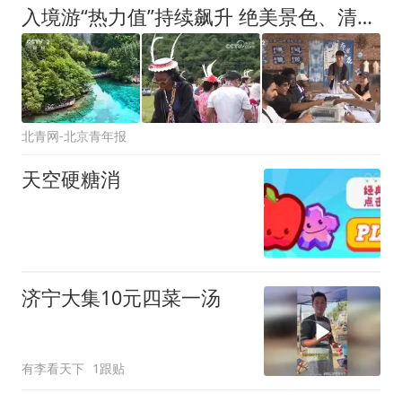
入境游“热力值”持续飙升 绝美景色、清凉气候、多彩民俗……海外游客沉浸体验
北青网-北京青年报
天空硬糖消
济宁大集10元四菜一汤
有李看天下
1跟贴