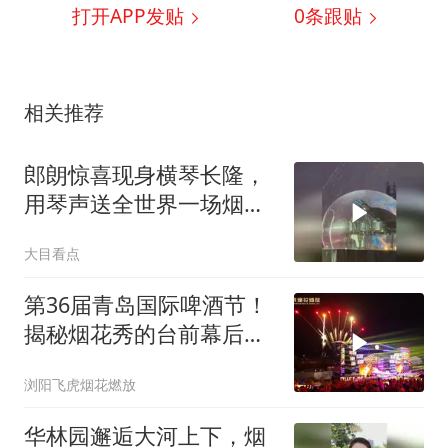
打开APP发贴
0
条跟贴
相关推荐
郎朗惊喜现身横琴长隆，
用琴声送全世界一场烟花
秀
大目看点
第36届青岛国际啤酒节！
揭秘烟花秀的台前幕后精
彩片段
浏阳飞虎烟花燃放
华林园邂逅大河上下，烟