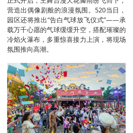
正式开启，主舞台漫天花瓣雨纷飞而下，
营造出偶像剧般的浪漫氛围。520当日，
园区还将推出“告白气球放飞仪式”——承
载万千心愿的气球缓缓升空，搭配璀璨的
冷焰火瀑布，多重惊喜接力上演，将现场
氛围推向高潮。