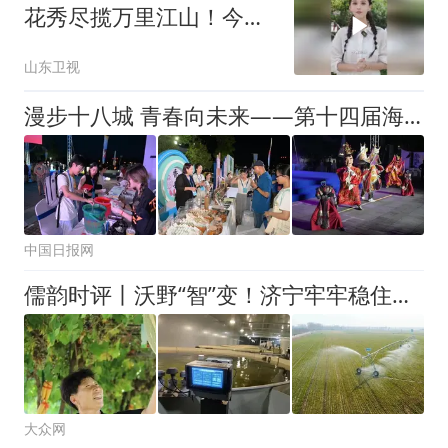
花秀尽揽万里江山！今晚
19:45，来山东卫视直播间
山东卫视
漫步十八城 青春向未来——第十四届海青荟两岸青年营地联欢 唱响两岸同心曲
中国日报网
儒韵时评丨沃野“智”变！济宁牢牢稳住农业基本盘
大众网