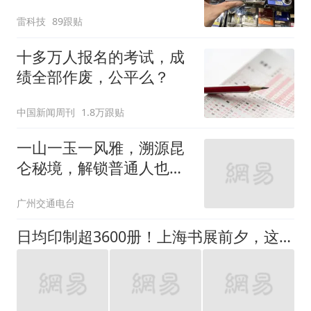
败了iPhone
雷科技
89跟贴
十多万人报名的考试，成
绩全部作废，公平么？
中国新闻周刊
1.8万跟贴
一山一玉一风雅，溯源昆
仑秘境，解锁普通人也能
拥有的典藏和田玉
广州交通电台
日均印制超3600册！上海书展前夕，这家印刷厂火力全开