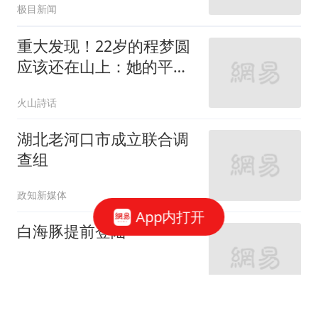
极目新闻
重大发现！22岁的程梦圆
应该还在山上：她的平板
电脑，收藏着进山的两条
火山詩话
路线
湖北老河口市成立联合调
查组
政知新媒体
App内打开
白海豚提前登陆
央视新闻