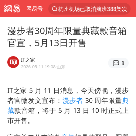
网易号
杭州机场已取消航班388架次
上半年我国经营主体结构持续优化
漫步者30周年限量典藏款音箱
白海豚将给京津冀带来大暴雨
官宣，5月13日开售
刘嘉玲晒与周星驰合照
《披荆斩棘2026》阵容官宣
IT之家
8
上海有出现龙卷潜势
2026-05-11 19:08
·山东
国足U17与阿森纳决赛取消 并列冠军
IT之家 5 月 11 日消息，今天傍晚，漫步
香港高温刷新历史纪录
者官微发文宣布：
漫步者
30 周年限量
典
女子发现前夫婚内与第三者育子
藏
款音箱，将于 5 月 13 日 10 时正式上
王艺迪无缘横滨赛决赛
市开售。
2025年小学教师减少13.19万