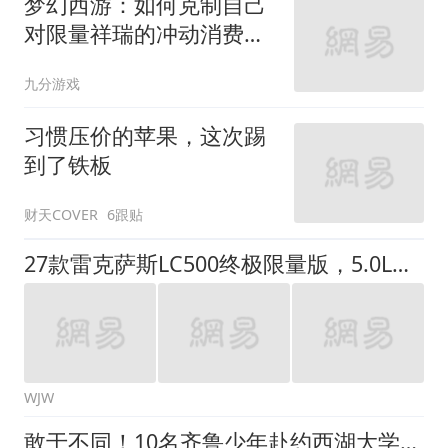
梦幻西游：如何克制自己
对限量祥瑞的冲动消费？
正在纠结的看过来
九分游戏
习惯压价的苹果，这次踢
到了铁板
财天COVER
6跟贴
27款雷克萨斯LC500终极限量版，5.0L自然吸气，性能增强，优惠中
WJW
敢于不同！10名齐鲁少年赴约西湖大学！他们是谁？为何而选？