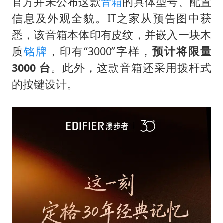
王艺迪2-4不敌张本美和止步4强
官方并未公布这款
音箱
的具体型号、配置
信息及外观全貌。IT之家从预告图中获
以军士兵把枪口对准中国记者
悉，该音箱本体印有皮纹，并嵌入一块木
上门女婿出轨女邻居多年被判重婚罪
质
铭牌
，印有“3000”字样，
预计将限量
韩军前线部队连曝丑闻
3000 台
。此外，这款音箱还采用拨杆式
《龙餐馆》 冲奖
的按键设计。
笔试第一被劝弃考涉事副校长被撤职
构建更高水平的全民健身公共服务体系
奋力开创中国式现代化建设新局面