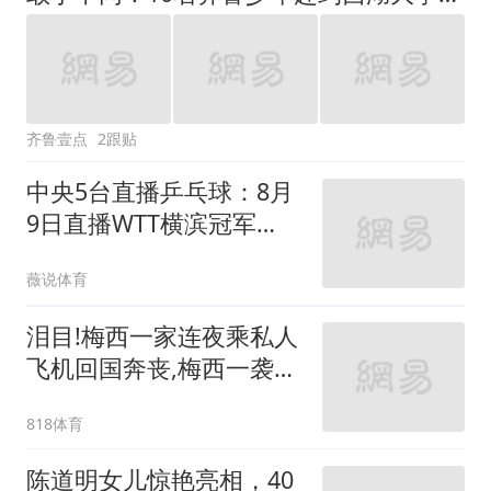
齐鲁壹点
2跟贴
中央5台直播乒乓球：8月
9日直播WTT横滨冠军
赛，陈幸同PK张本美和
薇说体育
泪目!梅西一家连夜乘私人
飞机回国奔丧,梅西一袭黑
衣神情哀伤为父亲守灵
818体育
陈道明女儿惊艳亮相，40