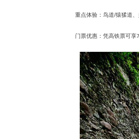
重点体验：鸟道/猿猱道
门票优惠：凭高铁票可享7