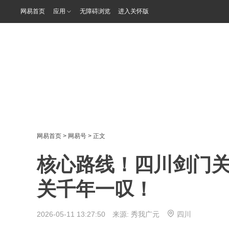
网易首页
应用
无障碍浏览
进入关怀版
网易首页
>
网易号
> 正文
核心路线！四川剑门
关千年一叹！
2026-05-11 13:27:50 来源:
秀我广元
四川