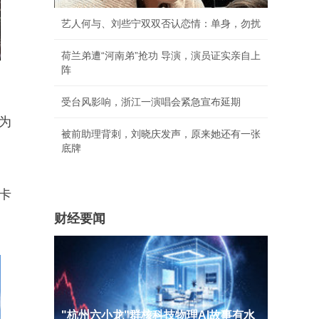
艺人何与、刘些宁双双否认恋情：单身，勿扰
荷兰弟遭“河南弟”抢功 导演，演员证实亲自上
阵
受台风影响，浙江一演唱会紧急宣布延期
为
被前助理背刺，刘晓庆发声，原来她还有一张
底牌
卡
财经要闻
"杭州六小龙"群核科技物理AI故事有水