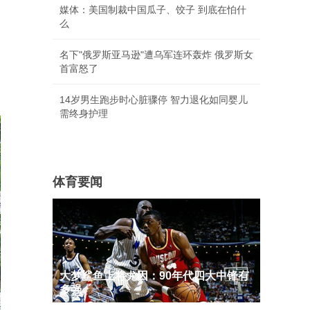
媒体：美国制裁中国瓜子、饺子 到底在怕什
么
名下"俄罗斯亚马逊"遭乌军连环轰炸 俄罗斯女
首富怒了
14岁男生跑步时心脏骤停 智力退化如同婴儿
需终身护理
体育要闻
大梦鲨鱼上将尤因：90年代四大中锋有
多强