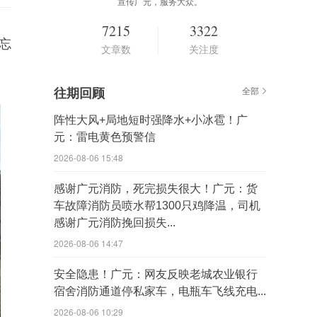
宣传广元，服务大众。
7215
3322
忘
文章数
关注度
往期回顾
全部
阵性大风+局地短时强降水+小冰雹！广
元：雷电黄色预警信
2026-08-06 15:48
感谢广元消防，死完损失很大！广元：货
车故障消防员喷水帮1300只鸡降温，司机
感谢广元消防挽回损失...
2026-08-06 14:47
安全隐患！广元：网友反映老城农业银行
宿舍消防通道停私家车，电瓶车飞线充电...
2026-08-06 10:29