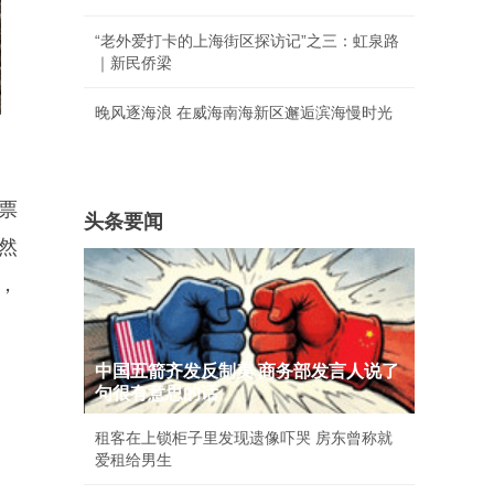
“老外爱打卡的上海街区探访记”之三：虹泉路
｜新民侨梁
晚风逐海浪 在威海南海新区邂逅滨海慢时光
票
头条要闻
然
，
中国五箭齐发反制美 商务部发言人说了
句很有意思的话
租客在上锁柜子里发现遗像吓哭 房东曾称就
爱租给男生