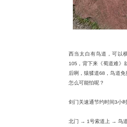
西当太白有鸟道，可以
105，背下来《蜀道难
后咧，猿猱道68，鸟道
怎么可能怕呢？
剑门关速通节约时间3小时
北门 → 1号索道上 → 鸟道