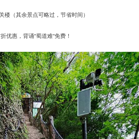
、关楼（其余景点可略过，节省时间）
折优惠，背诵"蜀道难"免费！