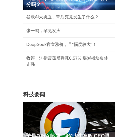
分吗？
谷歌AI大换血，背后究竟发生了什么？
张一鸣，罕见发声
DeepSeek官宣涨价，且“幅度较大”！
收评：沪指震荡反弹涨0.57% 煤炭板块集体
走强
科技要闻
凌晨谷歌AI地震！4位大牛离职 CEO退