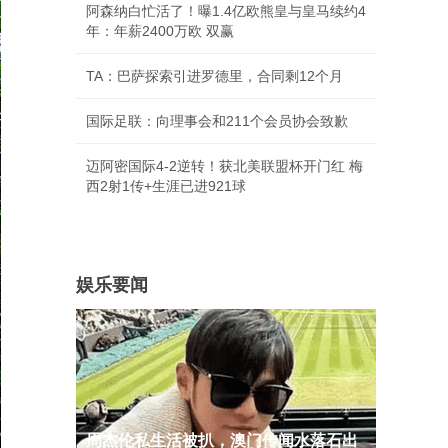
阿森纳白忙活了！曝1.4亿欧熊皇与皇马续约4
年：年薪2400万欧 双赢
TA：巴萨探索引进罗德里，合同剩12个月
国际足联：向理事会和211个会员协会致歉
迈阿密国际4-2逆转！获北美联盟杯开门红 梅
西2射1传+生涯已进921球
娱乐要闻
周杰伦私生活被扒，澳门传闻水落石出