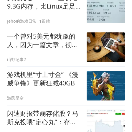
9.3G内存，比Linux足足
多一倍
Jeho的游戏日常
1跟贴
一个曾对5美元都犹豫的
人，因为一篇文章，彻底
改变了对“付费”的看法
山野纪事2
游戏机里“寸土寸金” 《漫
威争锋》更新狂减40GB
游民星空
闪迪财报带崩存储股？马
斯克投喂“定心丸”：存储
需求增速十倍于供应