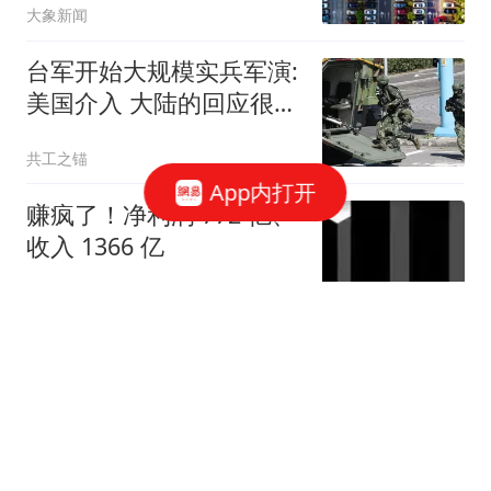
大象新闻
台军开始大规模实兵军演:
美国介入 大陆的回应很直
接
共工之锚
App内打开
赚疯了！净利润 772 亿、
收入 1366 亿
云头条
涨价1元的冰红茶，两年
少赚了15亿
金错刀