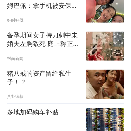
姆巴佩：拿手机被安保人
员制止，姆总主动表示可
好叫好伐
以合照，他女友特别美
备孕期间女子持刀刺中未
婚夫左胸致死 庭上称正当
防卫
封面新闻
猪八戒的资产留给私生
子！？
八卦疯叔
多地加码购车补贴