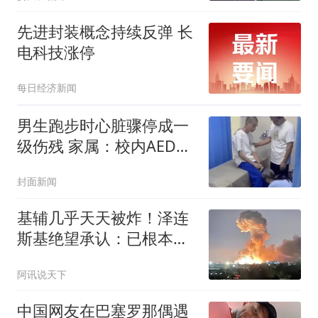
先进封装概念持续反弹 长
电科技涨停
每日经济新闻
男生跑步时心脏骤停成一
级伤残 家属：校内AED未
启用
封面新闻
基辅几乎天天被炸！泽连
斯基绝望承认：已根本拦
不住俄军的导弹
阿讯说天下
中国网友在巴塞罗那偶遇