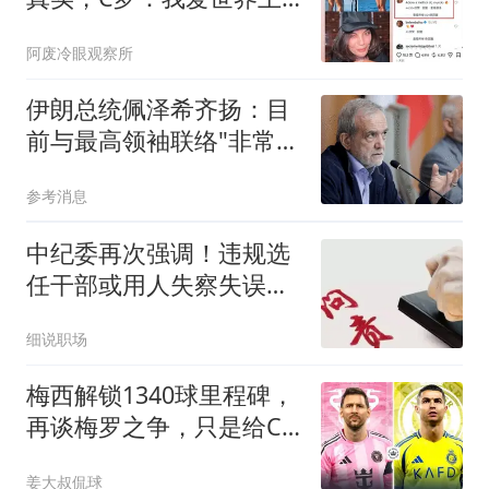
最好的女人
阿废冷眼观察所
伊朗总统佩泽希齐扬：目
前与最高领袖联络"非常困
难"
参考消息
中纪委再次强调！违规选
任干部或用人失察失误，
将这样处理！
细说职场
梅西解锁1340球里程碑，
再谈梅罗之争，只是给C
罗贴金而已
姜大叔侃球