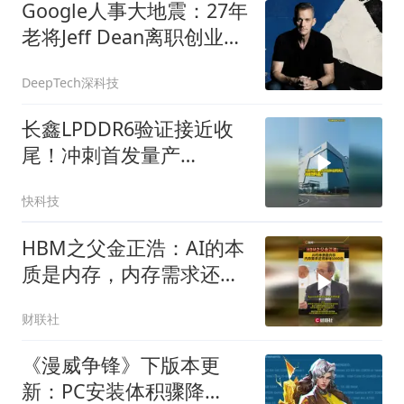
Google人事大地震：27年
老将Jeff Dean离职创业，
哈萨比斯交权，Gemini换
DeepTech深科技
了新老板
长鑫LPDDR6验证接近收
尾！冲刺首发量产
12800Mbps！
快科技
HBM之父金正浩：AI的本
质是内存，内存需求还将
暴增1000倍
财联社
《漫威争锋》下版本更
新：PC安装体积骤降