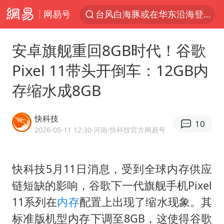
网易号
台风白海豚或在华东沿海登陆
香港殿堂级填词人黎彼得因病离世 终年76岁
安卓旗舰重回8GB时代！谷歌
FIFA官方支持因凡蒂诺
Pixel 11带头开倒车：12GB内
41岁女子为鼓励女儿考上985研究生
存缩水成8GB
弹药库存告急 美军补货难
如何把百年大党建设得更加坚强有力
快科技
10
沙特否认与胡塞武装举行会谈
2026-05-11 12:30
·河南
·快科技官方网易号
乘客脱鞋散发异味 司机提醒反被怼
日本籍女网红在韩直播时自杀身亡
快科技5月11日消息，受到全球内存供应
链短缺的影响，谷歌下一代旗舰手机Pixel
多专业取消艺考 文化工作者要有文化
11系列在
内存
配置上出现了缩水现象。其
汕头市政府被约谈
标准版机型内存下调至8GB，这使得谷歌