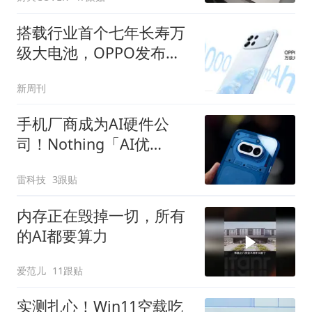
搭载行业首个七年长寿万
级大电池，OPPO发布新
一代耐用传奇A7 Pro Max
新周刊
手机厂商成为AI硬件公
司！Nothing「AI优
先」、vivo重启AI眼镜
雷科技
3跟贴
内存正在毁掉一切，所有
的AI都要算力
爱范儿
11跟贴
实测扎心！Win11空载吃