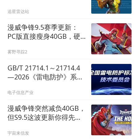
57%，主机端缩减15GB
追星雷达站
漫威争锋9.5赛季更新：
PC版直接瘦身40GB，硬
盘终于能喘口气了
雾野寻踪2
GB/T 21714.1～21714.4
—2026《雷电防护》系列
4项国家标准正式发布！
电子信息产业
漫威争锋突然减负40GB，
但S9.5这波更新你得先扛
住更大的下载包
宇宙来信发