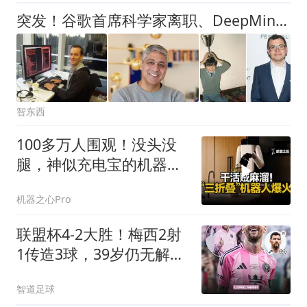
突发！谷歌首席科学家离职、DeepMind CEO卸任，股价跌超5%
智东西
100多万人围观！没头没
腿，神似充电宝的机器人
全网走红？
机器之心Pro
联盟杯4-2大胜！梅西2射
1传造3球，39岁仍无解，
球迷：要踢美洲杯
智道足球