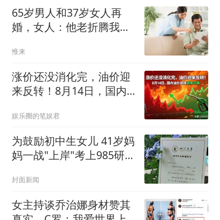
65岁男人和37岁女人再
婚，女人：他老折腾我，
男人：夫妻就这样
惟来
涨价还没消化完，油价迎
来反转！8月14日，国内
油价或将迎来下跌
娱乐圈的笔娱君
为鼓励初中生女儿 41岁妈
妈一战"上岸"考上985研究
生
封面新闻
女主持谈乔治娜身材赞其
真实，C罗：我爱世界上