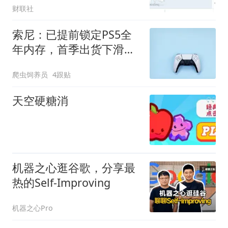
财联社
索尼：已提前锁定PS5全
年内存，首季出货下滑但
游戏利润反增37%
爬虫饲养员
4跟贴
天空硬糖消
机器之心逛谷歌，分享最
热的Self-Improving
机器之心Pro