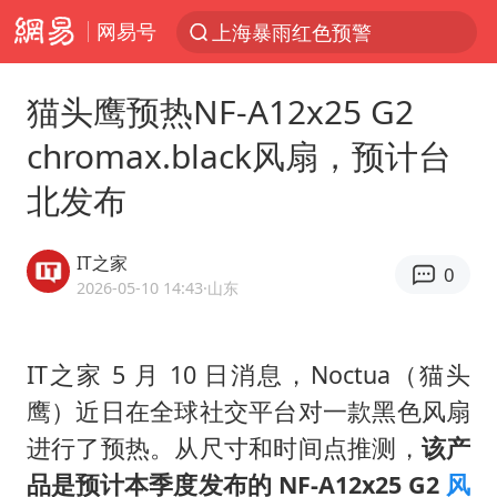
网易号
上海暴雨红色预警
跨界融合拉长夏日经济消费链条
猫头鹰预热NF-A12x25 G2
白海豚预计将在浙江苍南到三门一带登陆
chromax.black风扇，预计台
王艺迪2-4不敌张本美和止步4强
北发布
白海豚5次眼壁置换
王艺迪无缘横滨赛决赛
IT之家
0
国足U17与阿森纳决赛取消 并列冠军
2026-05-10 14:43
·山东
武契奇会见泽连斯基有何意图
上海大部迎大暴雨
IT之家 5 月 10 日消息，Noctua（猫头
鹰）近日在全球社交平台对一款黑色风扇
“伊斯兰版北约”出现
进行了预热。从尺寸和时间点推测，
该产
伯克希尔净买入约200亿美元股票
品是预计本季度发布的 NF-A12x25 G2
风