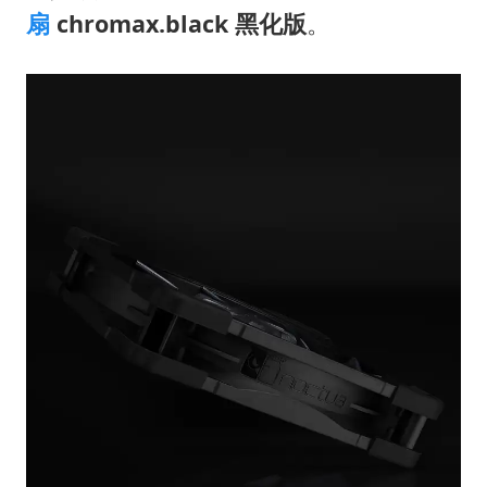
浙江海域将现5到8米巨浪到狂浪
扇
chromax.black 黑化版
。
上交绝杀清华 姚明笑出表情包
白海豚在海上打了个结
以军士兵把枪口对准中国记者
曝美下令调查弹药库存信息遭泄露事件
银河系根本不是扁平圆盘
谢霆锋演唱会隔空祝王菲生日快乐
构建更高水平的全民健身公共服务体系