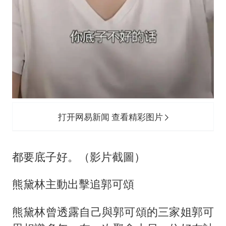
打开网易新闻 查看精彩图片
都要底子好。（影片截圖）
熊黛林主動出擊追郭可頌
熊黛林曾透露自己與郭可頌的三家姐郭可