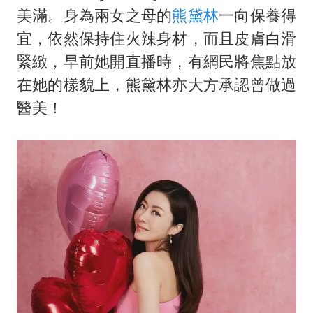
《龙餐馆》 冲奖
美滿。身為兩女之母的
熊黛林
一向保養得
蒯曼挺进WTT横滨冠军赛女单四强
宜，依然保持住火辣身材，而且皮膚白滑
以军士兵把枪口对准中国记者
緊緻，早前她開直播時，有網民將焦點放
在她的樣貌上，熊黛林亦大方承認曾做過
笔试第一被劝弃考涉事副校长被撤职
醫美！
白海豚5次眼壁置换
构建更高水平的全民健身公共服务体系