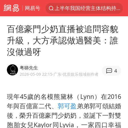
网易号
王传君 《披荆斩棘》
上海：5号线16号线浦江线全线停运
百億豪門少奶直播被追問容貌
白海豚预计将在浙江苍南到三门一带登陆
升級，大方承認做過醫美：誰
今日15时起福州地铁高架区段停运
沒做過呀
国足U17与阿森纳决赛取消 并列冠军
王艺迪2-4不敌张本美和止步4强
粤睇先生
4
上门女婿出轨女邻居多年被判重婚罪
2026-05-09 22:15
·广东
·优质娱乐领域创作者
2025年小学教师减少13.19万
現年45歲的名模熊黛林（Lynn）在2016
王艺迪无缘横滨赛决赛
年與百億富二代、
郭可盈
弟弟郭可頌結婚
泰国：高度重视中国游客旅游体验
後，榮升百億豪門少奶奶，並誕下一對雙
上海大部迎大暴雨
胞胎女兒Kaylor同Lyvia，一家四口幸福