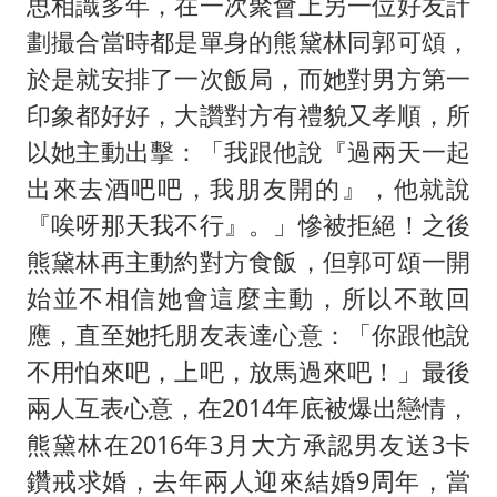
思相識多年，在一次聚會上另一位好友計
劃撮合當時都是單身的熊黛林同郭可頌，
於是就安排了一次飯局，而她對男方第一
印象都好好，大讚對方有禮貌又孝順，所
以她主動出擊：「我跟他說『過兩天一起
出來去酒吧吧，我朋友開的』，他就說
『唉呀那天我不行』。」慘被拒絕！之後
熊黛林再主動約對方食飯，但郭可頌一開
始並不相信她會這麼主動，所以不敢回
應，直至她托朋友表達心意：「你跟他說
不用怕來吧，上吧，放馬過來吧！」最後
兩人互表心意，在2014年底被爆出戀情，
熊黛林在2016年3月大方承認男友送3卡
鑽戒求婚，去年兩人迎來結婚9周年，當