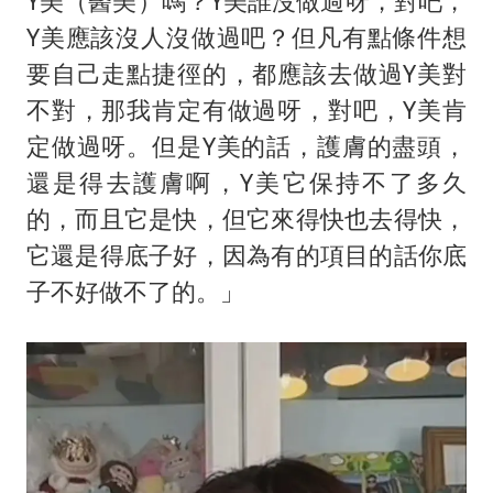
Y美（醫美）嗎？Y美誰沒做過呀，對吧，
Y美應該沒人沒做過吧？但凡有點條件想
要自己走點捷徑的，都應該去做過Y美對
不對，那我肯定有做過呀，對吧，Y美肯
定做過呀。但是Y美的話，護膚的盡頭，
還是得去護膚啊，Y美它保持不了多久
的，而且它是快，但它來得快也去得快，
它還是得底子好，因為有的項目的話你底
子不好做不了的。」