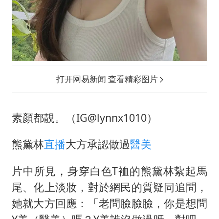
打开网易新闻 查看精彩图片
素顏都靚。（IG@lynnx1010）
熊黛林
直播
大方承認做過
醫美
片中所見，身穿白色T裇的熊黛林紥起馬
尾、化上淡妝，對於網民的質疑同追問，
她就大方回應：「老問臉臉臉，你是想問