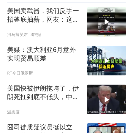
美国卖武器，我们反手一
招釜底抽薪，网友：这招
果然高！
河马搞笑君
3跟贴
美媒：澳大利亚6月意外
实现贸易顺差
RT今日俄罗斯
美国快被伊朗拖垮了，伊
朗死扛到底不低头，中国
反而迎来新机遇？
温柔度
囧司徒质疑议员挺以立