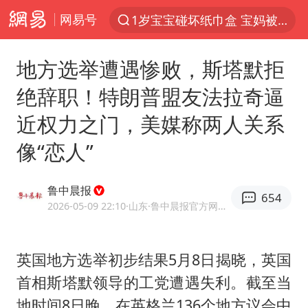
网易号
以“新”破局 首发经济点亮城市消费活力
Meta被判支付5.67亿美元
地方选举遭遇惨败，斯塔默拒
台风白海豚逼近 暴雨大暴雨来袭
绝辞职！特朗普盟友法拉奇逼
47岁妈妈突然产女 26岁女儿：很震惊
近权力之门，美媒称两人关系
阿根廷足协发文力挺因凡蒂诺
像“恋人”
中国稀土盘中涨停
A股开盘：民爆、CPO等概念走强
鲁中晨报
654
日本广岛民众举行游行反对政府行径
2026-05-09 22:10
·山东
·鲁中晨报官方网易号
21楼高空抛物嫌疑人被拘留
男子杀人后逃进深山21年活得像野人
英国地方选举初步结果5月8日揭晓，英国
首相
斯塔默
领导的工党遭遇失利。截至当
日韩股市高开跳水 SK海力士下挫转跌
地时间8日晚，在英格兰136个地方议会中