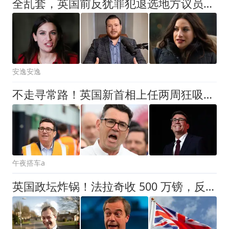
全乱套，英国前反犹罪犯退选地方议员，保守党反手力挺他当顾问
安逸安逸
不走寻常路！英国新首相上任两周狂吸粉，年薪8万招人拍短视频
午夜搭车a
英国政坛炸锅！法拉奇收 500 万镑，反对党痛批：这是政治交易？