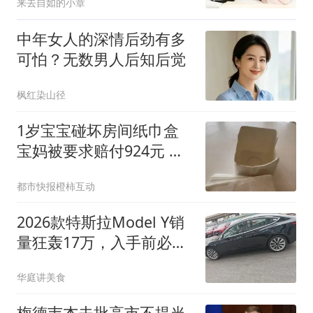
来去自如的小章
中年女人的深情后劲有多
可怕？无数男人后知后觉
枫红染山径
1岁宝宝碰坏房间纸巾盒
宝妈被要求赔付924元 酒
店回应
都市快报橙柿互动
2026款特斯拉Model Y销
量狂轰17万，入手前必须
知道的3个残酷真相
华庭讲美食
梅德韦杰夫批高市不提当