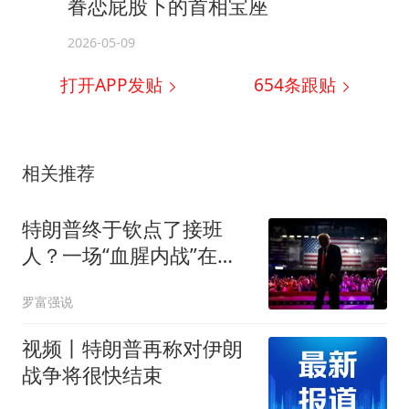
眷恋屁股下的首相宝座
2026-05-09
打开APP发贴
654
条跟贴
相关推荐
特朗普终于钦点了接班
人？一场“血腥内战”在共
和党内部打响
罗富强说
视频丨特朗普再称对伊朗
战争将很快结束