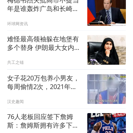
年是谁轰炸广岛和长崎：
耻辱
环球网资讯
难怪最高领袖躲在地堡有
多个替身 伊朗最大女内鬼
落网
共工之锚
女子花20万包养小男友，
每周偷情2次，2021年丈
夫问妻钱怎么少了
汉史趣闻
76人老板回应签下詹姆
斯：詹姆斯拥有许多下家