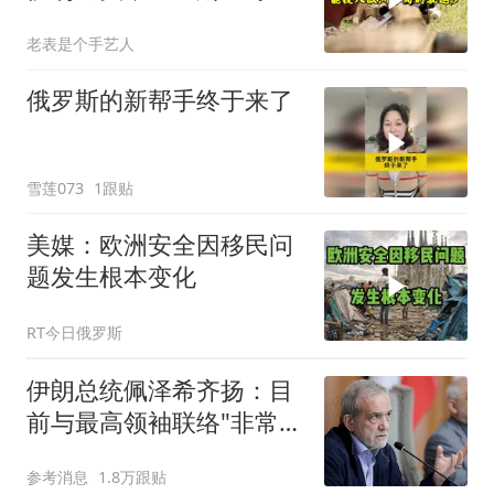
上当
老表是个手艺人
俄罗斯的新帮手终于来了
雪莲073
1跟贴
美媒：欧洲安全因移民问
题发生根本变化
RT今日俄罗斯
伊朗总统佩泽希齐扬：目
前与最高领袖联络"非常困
难"
参考消息
1.8万跟贴