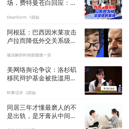
场，费特曼苍白回应：我
永远会站在以色列这一边
1跟贴
Deanform
阿根廷：巴西因米莱攻击
卢拉而降低外交关系级
别，阿方不会报复
被误解的时候能微微一笑
美网络舆论争议：洛杉矶
移民辩护基金被批滥用税
款
时事话评
2跟贴
同居三年才懂最磨人的不
是出轨，是牙膏从中间挤
都要吵三天的小事