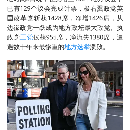
台风白海豚最新路径研判来了
已有129个议会完成计票，极右翼政党英
OpenAI为免费用户升级GPT-5.6 Luna
国改革党斩获1428席，净增1426席，从
船舶避风项目停工 多地全力防台风
边缘政党一跃成为地方政坛最大政党。执
我国编制完成新版全月地质图
政党
工党
仅获955席，净流失1380席，遭
“深圳地面沉降致车辆损坏”不实
遇数十年来最惨重的
地方选举
溃败。
男子结婚8年发现3个女儿均非亲生
奋进开新局 实干挑大梁