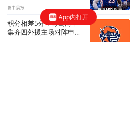
选择，他觉得我们有能力
鲁中晨报
夺冠
App内打开
积分相差5分，青岛海牛
集齐四外援主场对阵申
花，抢分刻不容缓
老觷系戏精北鼻
高铁站偶遇成诀别！湖北
两任首富双双出事
评论员岳连
学者：80岁卢拉出战"第
七届世界杯" 特朗普成"场
外对手"
中国新闻周刊