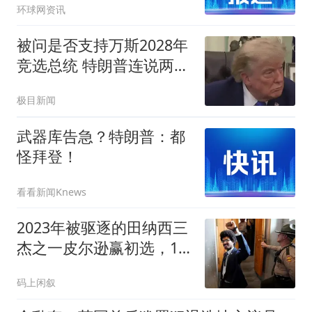
环球网资讯
被问是否支持万斯2028年
竞选总统 特朗普连说两
个"NO"
极目新闻
武器库告急？特朗普：都
怪拜登！
看看新闻Knews
2023年被驱逐的田纳西三
杰之一皮尔逊赢初选，11
月对决特朗普支持者
码上闲叙