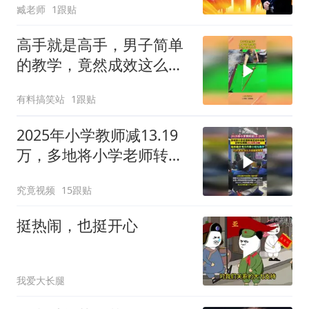
臧老师
1跟贴
高手就是高手，男子简单
的教学，竟然成效这么
好！
有料搞笑站
1跟贴
2025年小学教师减13.19
万，多地将小学老师转岗
至初中任教
究竟视频
15跟贴
挺热闹，也挺开心
我爱大长腿