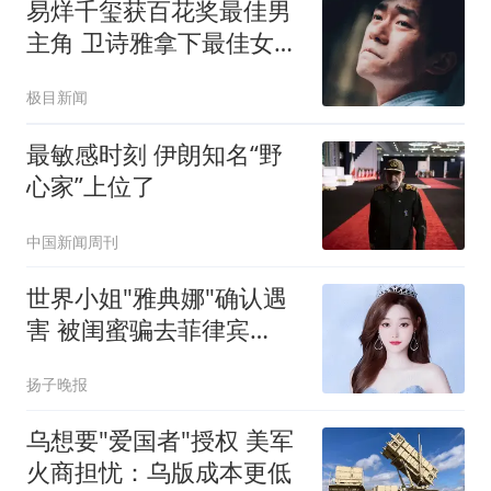
易烊千玺获百花奖最佳男
主角 卫诗雅拿下最佳女主
角奖
极目新闻
最敏感时刻 伊朗知名“野
心家”上位了
中国新闻周刊
世界小姐"雅典娜"确认遇
害 被闺蜜骗去菲律宾
遭"撕票"
扬子晚报
乌想要"爱国者"授权 美军
火商担忧：乌版成本更低