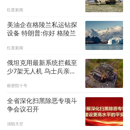
红星新闻
美油企在格陵兰私运钻探
设备 特朗普:你好 格陵兰
红星新闻
俄坦克用最新系统拦截至
少7架无人机 乌士兵亲眼
目睹
枢密院十号
全省深化扫黑除恶专项斗
争会议召开
清朗天空