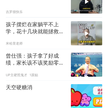
吉罗很快乐
孩子摆烂在家躺平不上
学，花十几块就能拯救
吗？
米哈里老师
曾仕强：孩子拿了好成
绩，家长该不该奖励零花
钱？你是在害他！
UP主硬照鬼才
1跟贴
天空硬糖消