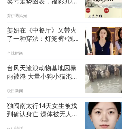
奖号走势图表，福彩3D今
晚开奖号，今日福彩3D开
乔伊遇风光
奖号，福彩3D开奖号码推
荐，福彩3d预测号码推荐
姜妍在《中餐厅》又带火
了一种穿法：灯笼裤+浅
口鞋，休闲、慵懒，还显
全球时尚
高级
台风天流浪动物基地因暴
雨被淹 大量小狗小猫泡在
水里
极目新闻
独闯南太行14天女生被找
到确认身亡 遗体被无人机
吊走
火山詩话