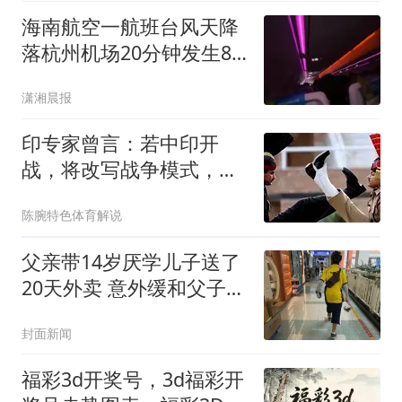
海南航空一航班台风天降
落杭州机场20分钟发生8
次颠簸，乘客：机舱很安
潇湘晨报
静没人说话
印专家曾言：若中印开
战，将改写战争模式，印
度将10天内输掉战争
陈腕特色体育解说
父亲带14岁厌学儿子送了
20天外卖 意外缓和父子关
系
封面新闻
福彩3d开奖号，3d福彩开