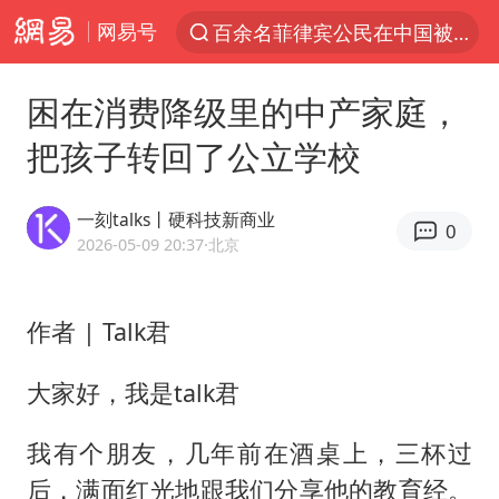
网易号
百余名菲律宾公民在中国被依法处理
7月份居民消费价格指数保持温和上涨
困在消费降级里的中产家庭，
《哪吒之魔童闹海》获百花奖最佳影片奖
把孩子转回了公立学校
中使馆：重大涉诈逃犯檀某落网
台湾不是国家不存在“国格”
一刻talks丨硬科技新商业
0
哥伦比亚发生7.5级地震
2026-05-09 20:37
·北京
独闯南太行失联14天的女子已找到
作者 | Talk君
百花奖完整获奖名单公布
哥伦比亚强震已致超20人死亡
大家好，我是talk君
男子攒206小时加班调休被拒获赔1.6万
我有个朋友，几年前在酒桌上，三杯过
公安部通报：抓获犯罪嫌疑人8200余名
后，满面红光地跟我们分享他的教育经。