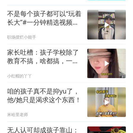
不是每个孩子都可以“玩着
长大”#一分钟精选视频扶
持计划##微
职场摆烂小能手
家长吐槽：孩子学校除了
教育不搞，啥都搞，一天
净打听些没用的
小红帽的丫丫
咱的孩子真不是抑yu了，
他/她只是渴求这个东西！
米哈里老师
无人认可却成孩子靠山：