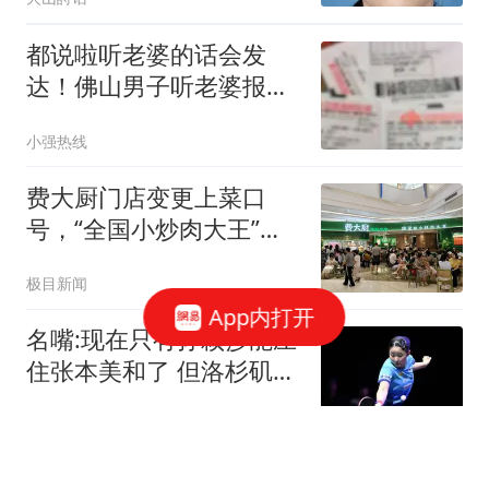
都说啦听老婆的话会发
达！佛山男子听老婆报号
买彩票，中了645多万！
小强热线
还有人随手已买中
1760+万
费大厨门店变更上菜口
号，“全国小炒肉大王”悄
然撤下，服务员称品牌升
极目新闻
级
App内打开
名嘴:现在只有孙颖莎能压
住张本美和了 但洛杉矶奥
运不能把压力全给莎莎
818体育
正确使用西地那非，先掌