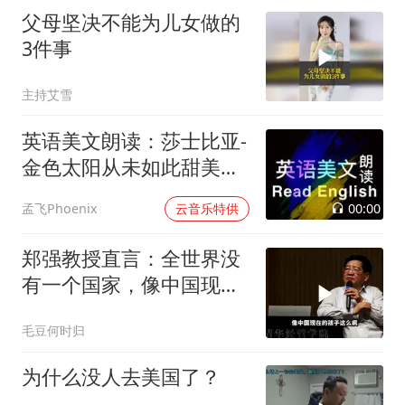
父母坚决不能为儿女做的
3件事
主持艾雪
英语美文朗读：莎士比亚-
金色太阳从未如此甜美吻
过
00:00
孟飞Phoenix
云音乐特供
郑强教授直言：全世界没
有一个国家，像中国现在
孩子这么疯的
毛豆何时归
为什么没人去美国了？