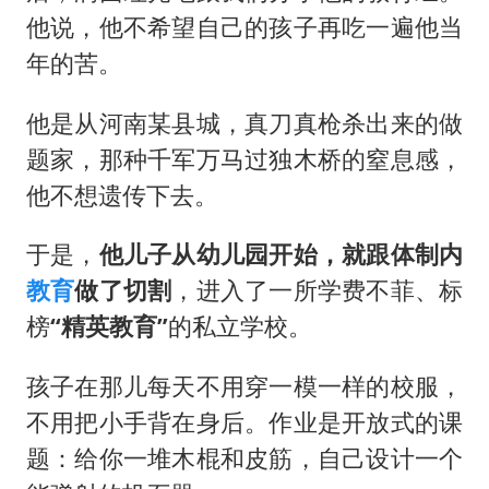
伊朗最高领袖将任命数名高级指挥官
他说，他不希望自己的孩子再吃一遍他当
上海将苏州河水强排至黄浦江
年的苦。
中方：奉劝美方解除对古巴制裁封锁
他是从河南某县城，真刀真枪杀出来的做
警惕！我国境内发现多起“Sorry”勒索病毒攻击事件
题家，那种千军万马过独木桥的窒息感，
广岛长崎的昨天未必不会是日本的明天
他不想遗传下去。
我国民营企业创新动能持续增强
高铁双人座被免票儿童挤成3人座
于是，
他儿子从幼儿园开始，就跟体制内
教育
做了切割
，进入了一所学费不菲、标
真理之光，何以能照亮复兴之路？
榜
“精英教育”
的私立学校。
孩子在那儿每天不用穿一模一样的校服，
不用把小手背在身后。作业是开放式的课
题：给你一堆木棍和皮筋，自己设计一个