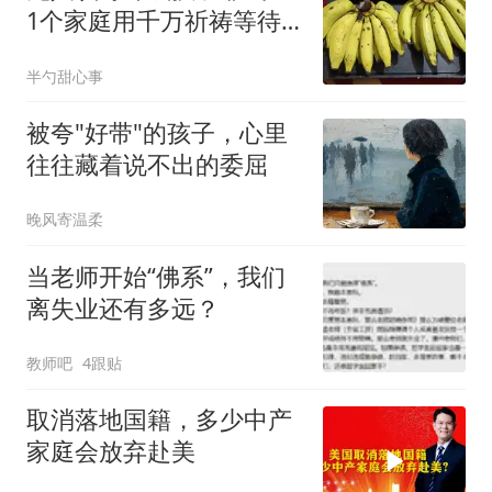
1个家庭用千万祈祷等待
放学路
半勺甜心事
被夸"好带"的孩子，心里
往往藏着说不出的委屈
晚风寄温柔
当老师开始“佛系”，我们
离失业还有多远？
教师吧
4跟贴
取消落地国籍，多少中产
家庭会放弃赴美