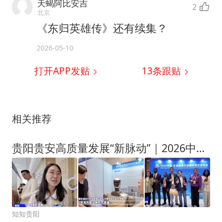
天蝎阿比安吉
2
北京
《东归英雄传》还有续集？
2026-05-10
打开APP发贴
13
条跟贴
相关推荐
贵阳贵安高质量发展“新脉动”｜2026中国—东盟教育交流周：智联山海育新机 文教相通共未来
知知贵阳