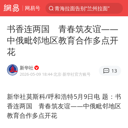
网易号
青海拉面告别“兰州拉面”
以“新”破局 首发经济点亮城市消费活力
书香连两国 青春筑友谊——
U17国足三战全胜
中俄毗邻地区教育合作多点开
青海海西州茫崖市发生3.1级地震
花
我国编制完成新版全月地质图
台风白海豚登陆地点更新
新华社
13
巡查组提问 工作人员偷用手机查答案
2026-05-09 18:44
·北京
·新华社官方账号
看守所辅警收受10万获刑1年
多地要求领导干部带头休假
新华社莫斯科/呼和浩特5月9日电 题：书
香连两国 青春筑友谊——中俄毗邻地区
台风白海豚进入48小时警戒线
教育合作多点开花
宇树科技发行价格150.80元/股