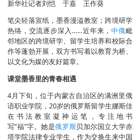
外交部发言人就广岛核爆81周年等答记者问
新华社记者刘恺 于嘉 王作葵
佛得角门将亮相智利俱乐部主场
笔尖轻落宣纸，墨香漫溢教室；跨境研学
首次证实！“胶球”存在
热络，交流逐步深入……近年来，
中俄
毗
民警发现救助的拾荒老人是逃犯
邻地区的跨境研学、留学生培养和校际合
中方回应是否在太平洋海底开采稀土
作等蓬勃开展，双方书写着以教育为桥、
27岁女子成组织卖淫集团主犯被通缉
以文化为媒的友好篇章。
法国将禁止“未经同意的电话营销”
课堂墨香里的青春相遇
奋进开新局 实干挑大梁
4月下旬，位于内蒙古自治区的满洲里俄
语职业学院，20岁的俄罗斯留学生娜斯佳
在书法教室凝神运笔，专注地书
写“福”字。她是
俄罗斯
贝加尔国立大学赤
塔学院法律专业学生，作为交换生来中国