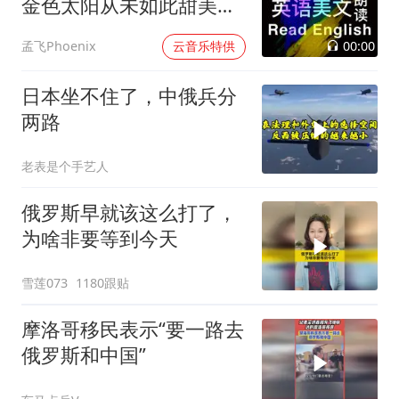
金色太阳从未如此甜美吻
过
00:00
孟飞Phoenix
云音乐特供
日本坐不住了，中俄兵分
两路
老表是个手艺人
俄罗斯早就该这么打了，
为啥非要等到今天
雪莲073
1180跟贴
摩洛哥移民表示“要一路去
俄罗斯和中国”