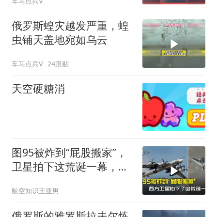
车马点兵V
俄罗斯蝗灾越发严重，蝗
虫铺天盖地宛如乌云
车马点兵V
24跟贴
天空硬糖消
图95被炸到“屁股搬家”，
卫星拍下这荒诞一幕，普
京看到作何感想
航空知识王亚男
俄罗斯的雅罗斯拉夫尔炼