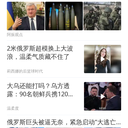
阿振观点
2米俄罗斯超模换上大波
浪，温柔气质藏不住了
莉西娜的后篮球时代
大乌还能打吗？乌方透
露：90名朝鲜兵携120枚
导弹进驻大鹅？
温柔度
俄罗斯巨头被逼无奈，紧急启动“大逃亡”计划，出此下策已没得选