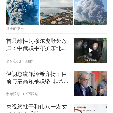
狗子的快乐
首只雌性阿穆尔虎野外放
归：中俄联手守护东北虎
归来
勿忘心安j
3跟贴
伊朗总统佩泽希齐扬：目
前与最高领袖联络"非常困
难"
参考消息
1.6万跟贴
央视怒批于和伟八一发文