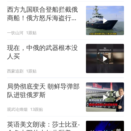
西方九国联合登船拦截俄
商船！俄方怒斥海盗行
为，深陷双重死局的普京
一饮山河
1跟贴
难道只能认栽？
现在，中俄的武器根本没
人买
西蒙追剧
1跟贴
局势彻底变天 朝鲜导弹部
队进驻俄罗斯
观武论烽烟
13跟贴
英语美文朗读：莎士比亚-