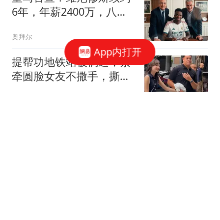
6年，年薪2400万，八年
已获14冠
奥拜尔
App内打开
提帮功地铁站被偶遇，紧
牵圆脸女友不撒手，撕
掉“铁憨憨“”标签
草莓解说体育
今夜，大逆转！存储芯
片，直线拉升！光通信，
大涨
中国基金报
凶险！南太行失联女孩搜
救锁定“女儿梯”