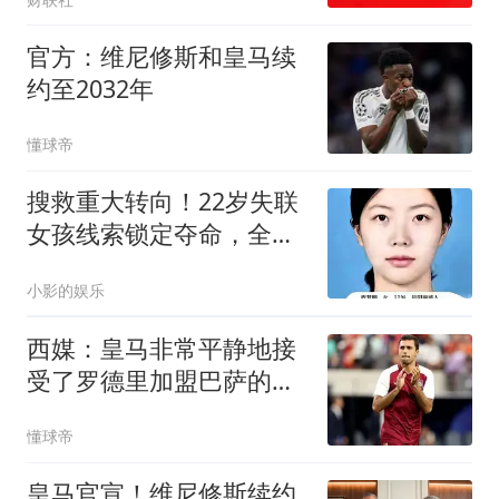
官方：维尼修斯和皇马续
约至2032年
懂球帝
搜救重大转向！22岁失联
女孩线索锁定夺命，全程
无防护太揪心
小影的娱乐
西媒：皇马非常平静地接
受了罗德里加盟巴萨的决
定
懂球帝
皇马官宣！维尼修斯续约