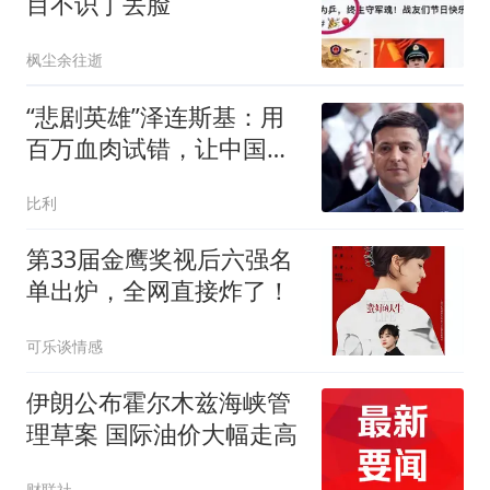
目不识丁丢脸
枫尘余往逝
“悲剧英雄”泽连斯基：用
百万血肉试错，让中国拿
到了新的入场券
比利
第33届金鹰奖视后六强名
单出炉，全网直接炸了！
可乐谈情感
伊朗公布霍尔木兹海峡管
理草案 国际油价大幅走高
财联社