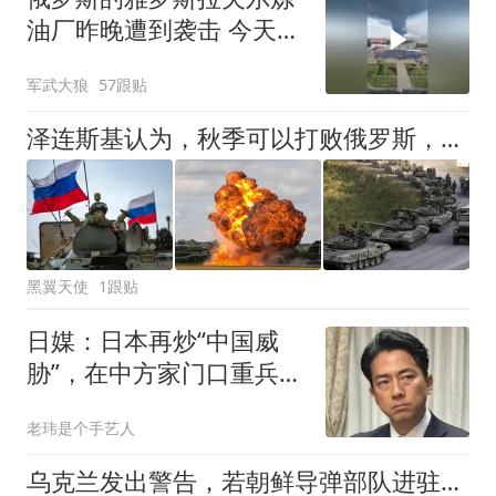
油厂昨晚遭到袭击 今天依
然浓烟滚滚
军武大狼
57跟贴
泽连斯基认为，秋季可以打败俄罗斯，结果俄军转头就把基辅炸了！
黑翼天使
1跟贴
日媒：日本再炒“中国威
胁”，在中方家门口重兵部
署，妄称被针对
老玮是个手艺人
乌克兰发出警告，若朝鲜导弹部队进驻俄罗斯，乌军将立即摧毁