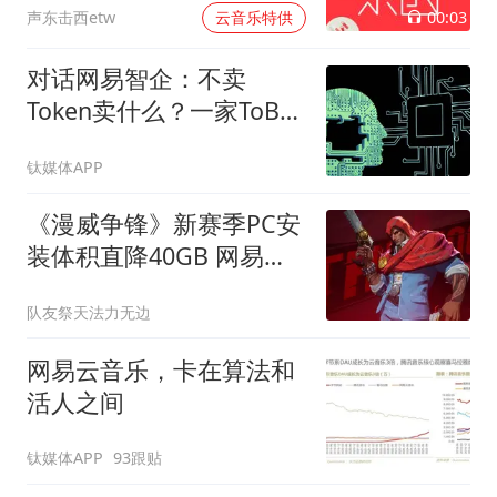
00:03
声东击西etw
云音乐特供
对话网易智企：不卖
Token卖什么？一家ToB厂
商的AI生存样本
钛媒体APP
《漫威争锋》新赛季PC安
装体积直降40GB 网易这
次终于听劝了？
队友祭天法力无边
网易云音乐，卡在算法和
活人之间
钛媒体APP
93跟贴