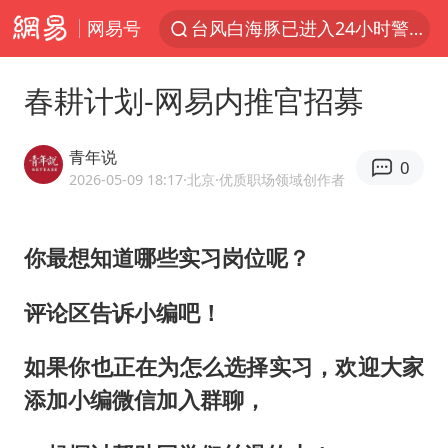
网易号
台风白海豚已进入24小时警戒线
四川宜宾高县4.9级地震致1死
春耕计划-网易内推官招募
上海：台风白海豚或将带来龙卷风
秋天的第一杯奶茶到底有多火
青年说
0
38岁演员求职万岁山NPC成功
2026-05-09 18:17
·北京
·优质职场领域创作者
国乒男单横滨冠军赛全军覆没
你最想知道哪些实习岗位呢？
胡彦斌获《歌手2026》歌王
U17国足三连胜晋级明日之星半决赛
评论区告诉小编吧！
美股存储板块集体大跌
如果你也正在为怎么选择实习，欢迎大家
胜宏科技：股票交易异常波动
添加小编微信加入群聊，
中巨芯：上半年归母净利润1405.77万元