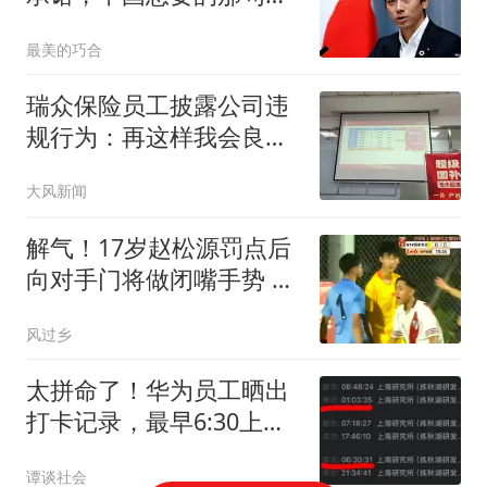
话，日本终于说出口
最美的巧合
瑞众保险员工披露公司违
规行为：再这样我会良心
不安
大风新闻
解气！17岁赵松源罚点后
向对手门将做闭嘴手势 此
前失点后被其挑衅
风过乡
太拼命了！华为员工晒出
打卡记录，最早6:30上
班，最晚次日01:03下班，
谭谈社会
一周无休！网友：工资到