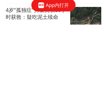
App内打开
位，公司就是家
4岁"孤独症"男童失联80小
时获救：疑吃泥土续命
看看新闻Knews
徐美东任上海市东方医院
院长
文汇报
赖清德首次参与"逃亡"演
习 现场有美方人员全程观
察
环球时报国际
中超｜北京国安主场4球