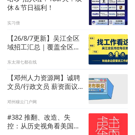
休＆节日福利！
实习僧
【26/8/7更新】吴江全区
域招工汇总｜覆盖全区所
有街道乡镇，就近找活更
东太湖七都在线
方便！
【邓州人力资源网】诚聘
文员/行政文员 薪资面议
熟练掌握基本办公软件
邓州穰云门户网
#382 推翻、改造、失
控：从历史视角看美国的
中东介入和事与愿违