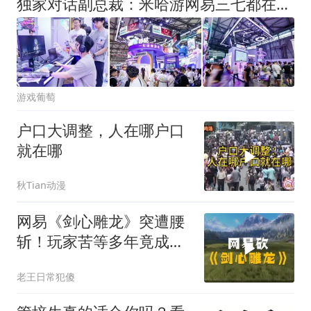
独家对话副总裁：米哈游网易三七都在用，游戏圈幕后AI大佬现身
游戏葡萄
户口大调整，人在哪户口
就在哪
秋Tian动漫
网易《剑心雕龙》突遭腰
斩！玩家苦等多年竟成
空？
老王日常犯傻