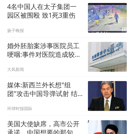
4名中国人在太子集团一
园区被围殴 致1死3重伤
扬子晚报
婚外胚胎案涉事医院员工
哽咽:事件对医院造成较大
冲击
大风新闻
媒体:新西兰外长想"组
团"攻击中国导弹试射 结
果被打脸
环球时报国际
美国大使缺席，高市公开
承诺，中国想要的那句