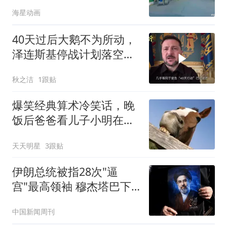
动手，方便快捷
海星动画
40天过后大鹅不为所动，
泽连斯基停战计划落空，
改口秋季再谈
秋之洁
1跟贴
爆笑经典算术冷笑话，晚
饭后爸爸看儿子小明在数
硬币，便考他一道算术
天天明星
3跟贴
题！
伊朗总统被指28次"逼
宫"最高领袖 穆杰塔巴下
最后警告
中国新闻周刊