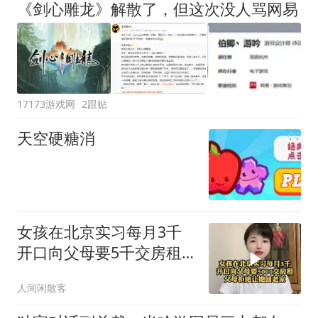
《剑心雕龙》解散了，但这次没人骂网易
17173游戏网
2跟贴
天空硬糖消
女孩在北京实习每月3千
开口向父母要5千交房租
父母拒绝让她
人间闲散客