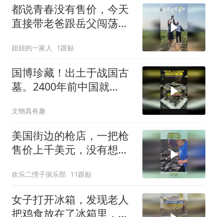
都说青春没有售价，今天
直接带老爸跟岳父闯荡五
百亩哈密白薯地。地里坑
妞妞的一家人
1跟贴
坑洼洼，一路艰难险阻，
走走停停，好不容易才走
国博珍藏！出土于战国古
到地头。两位老爷子
墓。2400年前中国就
有“冰箱”了，并且还能
文物真有趣
当“空调”用
美国街边的枪店，一把枪
售价上千美元，没有想象
中的昂贵！
欢乐二愣子俱乐部
11跟贴
女子打开冰箱，发现老人
把鸡食放在了冰箱里，女