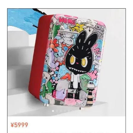
台湾海峡南口北上船舶实施交通管制
方程豹钛9新车申报
瑞众保险员工爆料公司违规行为
向鹏0-3不敌张本智和
命案逃犯躲进深山21年活得像野人
Meta重新支棱起来了吗
东方之约 相约未来