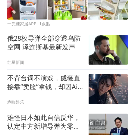
一兜糖家居APP
1跟贴
俄28枚导弹全部穿透乌防
空网 泽连斯基最新发声
红星新闻
不背台词不演戏，戚薇直
接靠“卖脸”拿钱，却因Ai
短剧雷霆视角翻车了？
糊咖娱乐
难怪日本如此自信反华，
认定中方新增导弹为零，
五代机只有300架