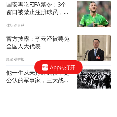
国安再吃FIFA禁令：3个
窗口被禁止注册球员，涉
事球员基本确定
体坛鉴春秋
官方披露：李云泽被罢免
全国人大代表
经济观察报
App内打开
他一生从未打过败仗，是
公认的军事家，三大战术
让日军吃尽苦头
云霄纪史观
韩国足协被指性贿赂裁判
涉及中国队比赛