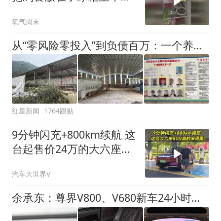
子：看到这一幕瞬间崩溃
氧气周末
了
从“零风险零投入”到负债百万：一个养牛项目崩盘后，谁该为农户的贷款买单丨红星调查
红星新闻
1764跟贴
9分钟闪充+800km续航 这
台起售价24万的大六座
SUV真的没得黑
汽车大世界V
余承东：尊界V800、V680新车24小时大定突破3500台