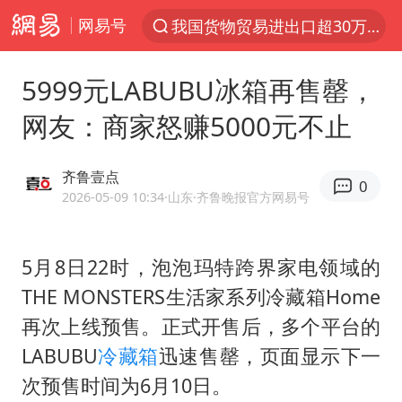
我国货物贸易进出口超30万亿元
网易号
上半年我国机械工业经济运行稳中有进
官方通报教师招聘笔试前13名被淘汰
5999元LABUBU冰箱再售罄，
河南撤回“领导带薪错峰休假”通知
网友：商家怒赚5000元不止
泰国枪击案凶手先杀祖父母后行凶
齐鲁壹点
A股三大股指收涨
0
2026-05-09 10:34
·山东
·齐鲁晚报官方网易号
台风“白海豚”体型变大！环流面积接近13个浙江那么大
宇树科技中一签需缴款7.54万元
5月8日22时，泡泡玛特跨界家电领域的
泰国校园枪击案死亡人数升至7人
THE MONSTERS生活家系列冷藏箱Home
四川宜宾市高县发生4.9级地震
再次上线预售。正式开售后，多个平台的
LABUBU
冷藏箱
迅速售罄，页面显示下一
“立秋的第一杯奶茶”又爆单了
次预售时间为6月10日。
国防部：中国军队坚决反制任何闹海挑衅图谋