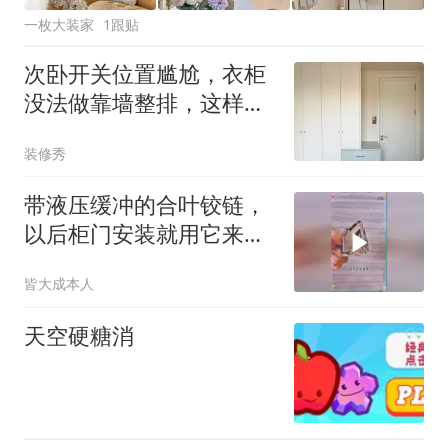
一枚大装家
1跟贴
次卧开关位置尴尬，衣柜
没法做靠墙整排，这样设
计好看还不翻车
装修秀
带液压缓冲的合叶铰链，
以后柜门安装就用它来固
定
皆大成本人
天空硬糖消