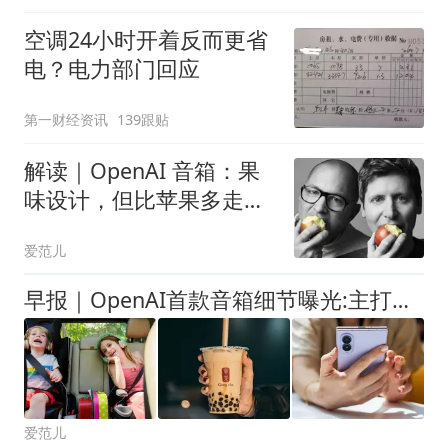
空调24小时开着反而更省
电？电力部门回应
第一财经资讯
139跟贴
解读｜OpenAI 音箱：果
味设计，但比苹果多走一
步
爱范儿
早报｜OpenAI首款音箱细节曝光:主打「有生命感」的交互/DeepSeek预告将大幅涨价/Switch 2累计销量达2368万台
爱范儿