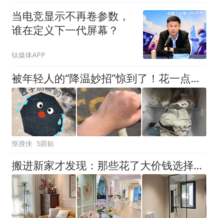
当电竞显示不再卷参数，
谁在定义下一代屏幕？
钛媒体APP
被年轻人的“降温妙招”惊到了！花一点小心思，立马舒服多了
抠搜侠
5跟贴
搬进新家才发现：那些花了大价钱选择的网红装修，实则自寻烦恼！