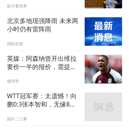
影孖看世界
北京多地现强降雨 未来两
小时仍有雷阵雨
国际在线
英媒：阿森纳曾开出维拉
要价一半的报价，需提高
对孔萨的报价
懂球帝
WTT冠军赛：太遗憾！向
鹏0:3张本智和，无缘8
强，国乒男单仅剩1人
国乒二三事