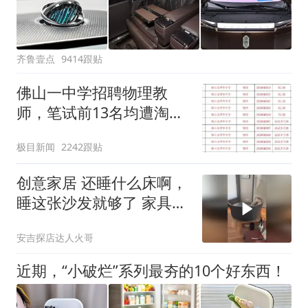
齐鲁壹点
9414跟贴
佛山一中学招聘物理教
师，笔试前13名均遭淘
汰？教育局：已叫停招
极目新闻
2242跟贴
聘，成立调查组全面核查
创意家居 还睡什么床啊，
睡这张沙发就够了 家具
沙发
安吉探店达人火哥
近期，“小破烂”系列最夯的10个好东西！