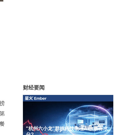
财经要闻
捞
第
餐
"杭州六小龙"群核科技物理AI故事有水
分?