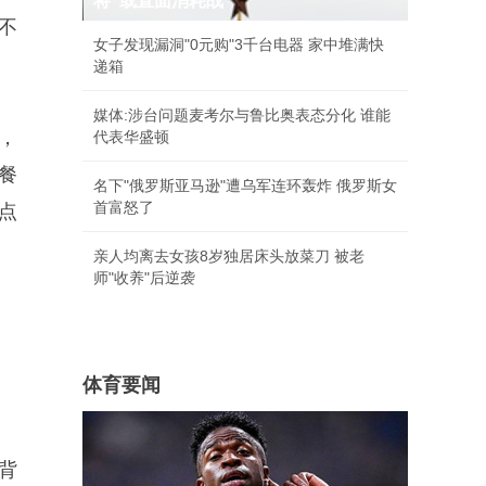
将"或直面消耗战
不
女子发现漏洞"0元购"3千台电器 家中堆满快
递箱
媒体:涉台问题麦考尔与鲁比奥表态分化 谁能
，
代表华盛顿
餐
名下"俄罗斯亚马逊"遭乌军连环轰炸 俄罗斯女
首富怒了
点
亲人均离去女孩8岁独居床头放菜刀 被老
师"收养"后逆袭
体育要闻
背