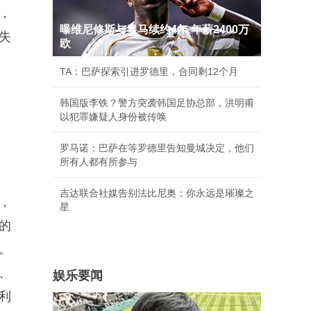
，
曝维尼修斯与皇马续约4年 年薪2400万
失
欧
TA：巴萨探索引进罗德里，合同剩12个月
韩国版李铁？警方突袭韩国足协总部，洪明甫
以犯罪嫌疑人身份被传唤
罗马诺：巴萨在等罗德里告知曼城决定，他们
所有人都有所参与
吉达联合社媒告别法比尼奥：你永远是璀璨之
，
星
的
。
、
娱乐要闻
利