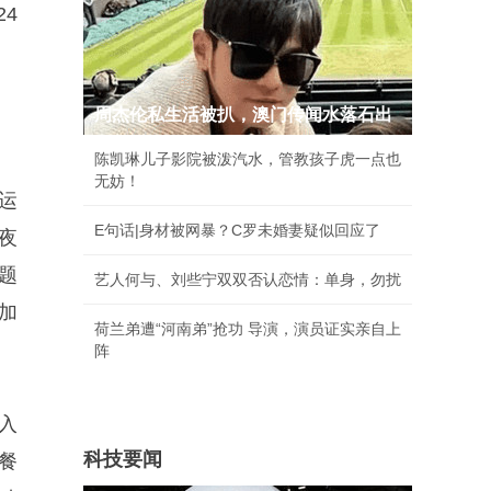
24
周杰伦私生活被扒，澳门传闻水落石出
陈凯琳儿子影院被泼汽水，管教孩子虎一点也
无妨！
运
E句话|身材被网暴？C罗未婚妻疑似回应了
夜
题
艺人何与、刘些宁双双否认恋情：单身，勿扰
加
荷兰弟遭“河南弟”抢功 导演，演员证实亲自上
阵
入
科技要闻
他餐