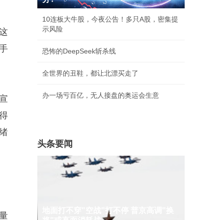
10连板大牛股，今夜公告！多只A股，密集提
示风险
这
手
恐怖的DeepSeek斩杀线
全世界的丑鞋，都让北漂买走了
办一场亏百亿，无人接盘的奥运会生意
宣
得
绪
头条要闻
地面打不穿"空战"打不停 普京高调"换
量