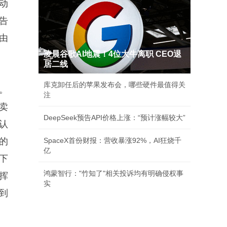
动
告
由
凌晨谷歌AI地震！4位大牛离职 CEO退
居二线
库克卸任后的苹果发布会，哪些硬件最值得关
。
注
卖
DeepSeek预告API价格上涨：“预计涨幅较大”
认
的
SpaceX首份财报：营收暴涨92%，AI狂烧千
亿
下
鸿蒙智行："竹知了"相关投诉均有明确侵权事
挥
实
到