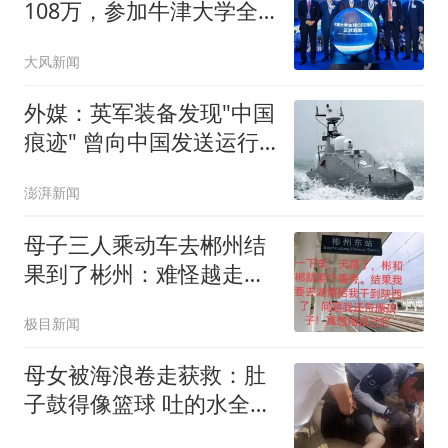
108万，参加牛津大学全
球CEO项目学习，有人自
大风新闻
称遭骗要求全额退费；牛
津大学回应
外媒：英军装备发现"中国
痕迹" 曾向中国发送运行
数据
澎湃新闻
母子三人乘动车去郴州结
果到了彬州：难怪越走越
冷
极目新闻
母女被海浪卷走获救：肚
子鼓得像篮球 吐的水全是
沙子