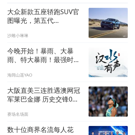
大众新款五座轿跑SUV官
图曝光，第五代
EA888+8AT
沙雕小琳琳
今晚开始！暴雨、大暴
雨、特大暴雨！最强时段
在……
海阔山遥YAO
大阪直美三连胜遇澳网冠
军莱巴金娜 历史交锋0记
录引爆悬念
赛场名场面
数十位商界名流每人花