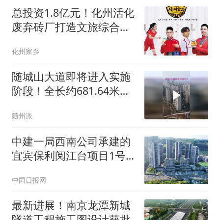
总投资1.8亿元！化州活化
废弃砖厂打造文旅综合
体！
化州家乡
随城山大道即将进入实施
阶段！全长约681.64米，
东起碧桂园一号路，西至
随州派
迎宾大道
中建一局西南公司承建的
宜宾保利阅江台项目1号
地块顺利竣工
中国日报网
最新进展！南京龙潭新城
隧道工程施工图设计获批