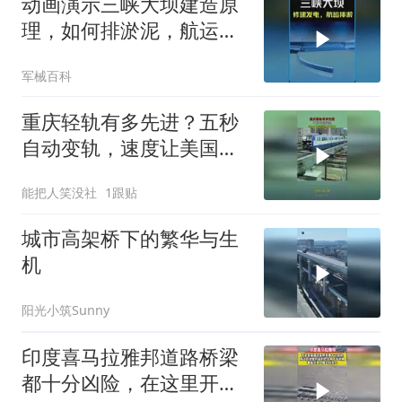
动画演示三峡大坝建造原
理，如何排淤泥，航运，
发电？ #科普知识
军械百科
重庆轻轨有多先进？五秒
自动变轨，速度让美国望
尘莫及
能把人笑没社
1跟贴
城市高架桥下的繁华与生
机
阳光小筑Sunny
印度喜马拉雅邦道路桥梁
都十分凶险，在这里开车