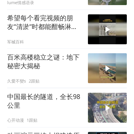
lume情感语录
希望每个看完视频的朋
友“清淤“时都能酣畅淋漓~
#大坝清淤
军械百科
百米高楼稳立之谜：地下
秘密大揭秘
久愛不變s
2跟贴
中国最长的隧道，全长98
公里
心开动漫
1跟贴