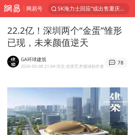
网易号
SK海力士回应“或出售重庆工厂”传闻
血指纹匹配成功，20年悬案告破！凶手被执行死刑
22.2亿！深圳两个“金蛋”雏形
独闯南太行失联14天的女子已找到
已现，未来颜值逆天
辽宁28名务农人员中暑死亡？官方辟谣
大疆错失宇树
GA环球建筑
78
演员秦焰去世 曾出演《狂飙》
2026-05-08 21:04
·河北
·优质艺术领域创作者
大连一起飞航班因乘客可乐爆瓶折返
医疗垃圾做手机壳 这也是谋财害命
7月CPI同比上涨0.5% 经济内生增长动力持续增强
部分银行上调存款利率
白海豚突然大拐弯 走出罕见路线