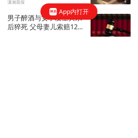
潇湘晨报
App内打开
男子醉酒与女子发生关系
后猝死 父母妻儿索赔128
万元
红星新闻
中纪委打多"虎":市委书记
任上被查 3天前还在参加
活动
上观新闻
男子杀害母子后原地隐匿
20年至退休：赌自己"命
大"
极目新闻