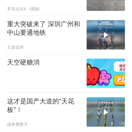
的司机艺高人胆大
车马点兵V
1跟贴
重大突破来了 深圳广州和
中山要通地铁
王波说房
天空硬糖消
这才是国产大道的“天花
板”！
战争黑匣子