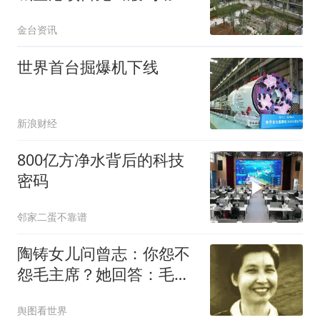
度”
金台资讯
世界首台掘爆机下线
新浪财经
800亿方净水背后的科技
密码
邻家二蛋不靠谱
陶铸女儿问曾志：你怨不
怨毛主席？她回答：毛主
席晚年是一个老人！
舆图看世界