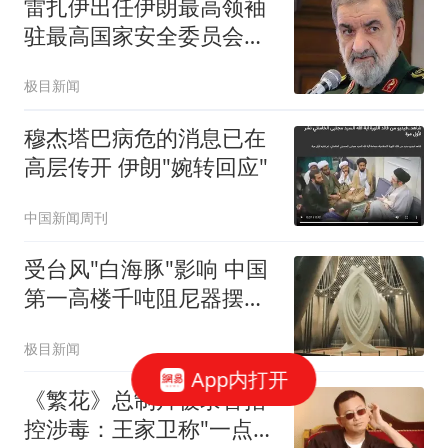
雷扎伊出任伊朗最高领袖
驻最高国家安全委员会代
表
极目新闻
穆杰塔巴病危的消息已在
高层传开 伊朗"婉转回应"
中国新闻周刊
受台风"白海豚"影响 中国
第一高楼千吨阻尼器摆动
明显
极目新闻
App内打开
《繁花》总制片被录音指
控涉毒：王家卫称"一点够