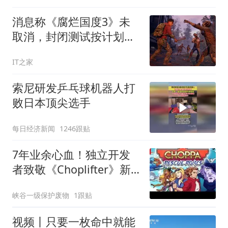
消息称《腐烂国度3》未
取消，封闭测试按计划进
行
IT之家
索尼研发乒乓球机器人打
败日本顶尖选手
每日经济新闻
1246跟贴
7年业余心血！独立开发
者致敬《Choplifter》新
作8月13日发售
峡谷一级保护废物
1跟贴
视频丨只要一枚命中就能