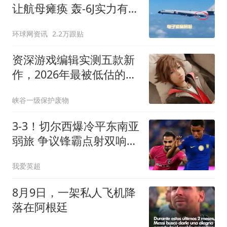
让航母瘫痪 轰-6J实力有多
强？
环球网资讯
2.2万跟贴
资深游戏编辑实测五款新
作，2026年最被低估的动
作游戏竟是它？
峡谷一级保护废物
3-3！切尔西爆冷平东南亚
弱旅 争议锋霸点射双响
双方屡次激烈冲突
我爱英超
8月9日，一架私人飞机降
落在阿根廷