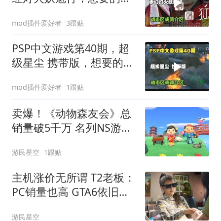
看简介区
mod插件爱好者
3跟贴
PSP中文游戏第40期，超
级星尘 携带版，想要的请
看我动态
mod插件爱好者
1跟贴
卖爆！《动物森友会》总
销量破5千万 名列NS游戏
前茅
游民星空
1跟贴
主机涨价无所谓 T2老板：
PC销量也高 GTA6依旧卖
爆
游民星空