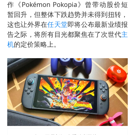
作《Pokémon Pokopia》曾带动股价短
暑期研学游升温 在旅途中增长知识
暂回升，但整体下跌趋势并未得到扭转，
猫咪过火把节被抹成黑猫
这也让外界在
任天堂
即将公布最新业绩报
BLG经理辟谣Bin离队
告之际，将所有目光都聚焦在了次世代
主
曹颖儿子首次演长剧
机
的定价策略上。
“开学三件套”全线暴涨
总书记点赞的非遗苗绣焕发新生机