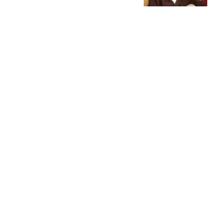
了"
大风新闻
9岁男孩被巨浪卷走近48
小时 目击者：保安曾喊话
劝阻
大风新闻
国内车市"冰火两重天":5
万小车卖不动 40万以上的
抢购
中国新闻周刊
知名主持人被指出轨多年
生两子前妻怒告小三 法院
判了
南方都市报
热搜