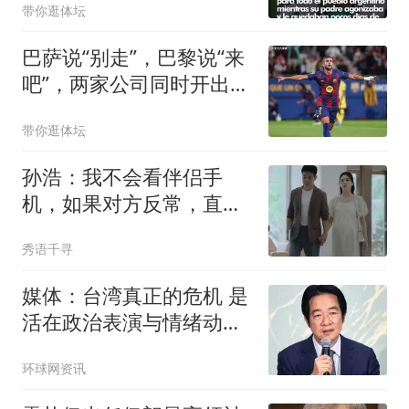
带你逛体坛
巴萨说“别走”，巴黎说“来
吧”，两家公司同时开出了
让人心动的条件，换谁都
带你逛体坛
得纠结
孙浩：我不会看伴侣手
机，如果对方反常，直接
走人
秀语千寻
媒体：台湾真正的危机 是
活在政治表演与情绪动员
之中
环球网资讯