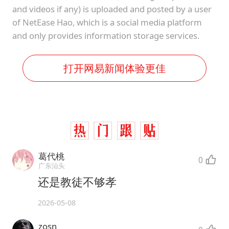
and videos if any) is uploaded and posted by a user
of NetEase Hao, which is a social media platform
and only provides information storage services.
打开网易新闻体验更佳
葛代桃
0
广东汕头
还是教徒不够孝
2026-05-08
zosn