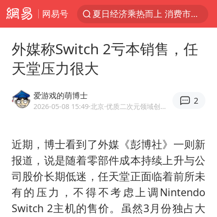
夏日经济乘热而上 消费市场向新而行
网易号
哈马斯称坚持加沙停火协议路线图
浙江省甬江发生2026年第1号洪水
外媒称Switch 2亏本销售，任
白海豚对华东华北影响会大于巴威
天堂压力很大
央视新主播李秋莹母校发文祝贺
爱游戏的萌博士
独闯南太行的失联女生最后轨迹已确认
2
2026-05-08 15:49
·北京
·优质二次元领域创作者
上门女婿出轨女邻居多年被判重婚罪
国足U17与阿森纳决赛取消 并列冠军
近期，博士看到了外媒《彭博社》一则新
浙江近300条预警生效中 今夜大部暴雨
报道，说是随着零部件成本持续上升与公
香港刷新1884年以来最高气温纪录
司股价长期低迷，任天堂正面临着前所未
上海全力守护市民“菜篮子”
有的压力，不得不考虑上调Nintendo
Switch 2主机的售价。虽然3月份独占大
以军士兵把枪口对准中国记者