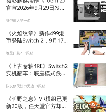
摄影解谜续作《Toem 2》
官宣2026年9月29日发
售，登陆Switch 2/PC/PS5
菜但瘾大第一名
《火焰纹章》新作499港
币登陆Switch 2，9月17日
开卖但“悔棋”功能首度公
晚星归航2
3跟贴
开
《上古卷轴4RE》Switch2
实机翻车：底座模式跌破
30帧，掌机模式卡顿更严
队友祭天法力无边
1跟贴
重
《旷野之息》VR模组已更
新20版，任天堂官方却从