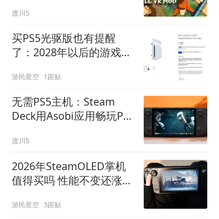
未出手
渡川5
买PS5光驱版也有提醒
了：2028年以后的游戏不
能玩
游民星空
1跟贴
无需PS5主机：Steam
Deck用Asobi应用畅玩PS
Plus云游戏
渡川5
2026年SteamOLED掌机
值得买吗 性能不变还涨价
太亏
游民星空
3跟贴