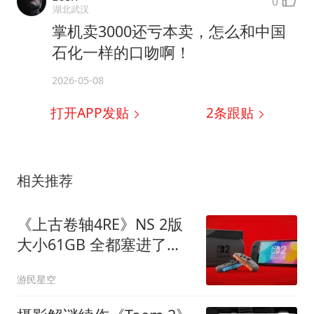
0
湖北武汉
掌机卖3000还亏本卖，怎么和中国
石化一样的口吻啊！
2026-05-08
打开APP发贴
2
条跟贴
相关推荐
《上古卷轴4RE》NS 2版
大小61GB 全都塞进了卡
带
游民星空