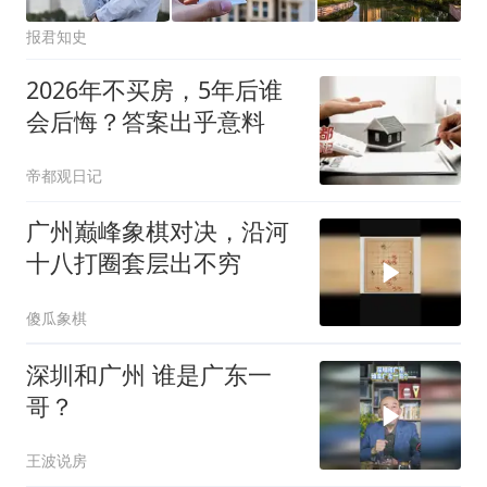
报君知史
2026年不买房，5年后谁
会后悔？答案出乎意料
帝都观日记
广州巅峰象棋对决，沿河
十八打圈套层出不穷
傻瓜象棋
深圳和广州 谁是广东一
哥？
王波说房