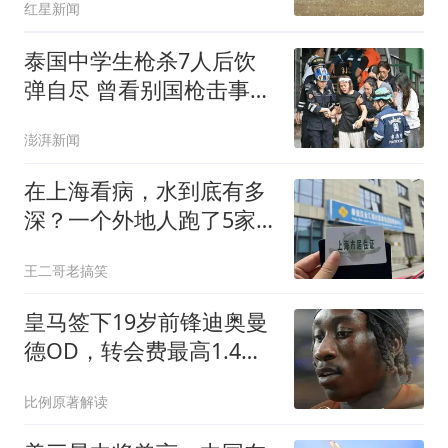
红星新闻
泰国中学生枪杀7人后饮
弹自尽 曾看别国枪击事件
视频
澎湃新闻
在上海看病，水到底有多
深？一个外地人跑了5家
医院，总结出10条铁规矩
王二哥老搞笑
皇马签下19岁前锋迪奥曼
德OD，转会费最高1.4亿
欧元，合同至2033年
比例原著解读