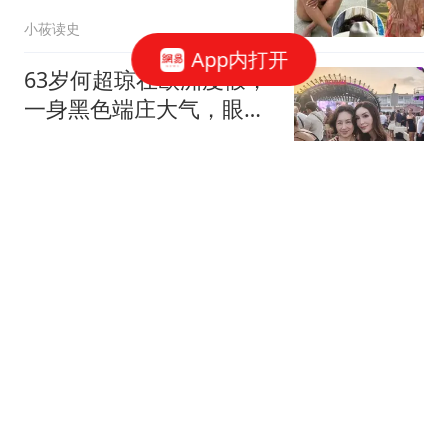
草帽遮胸引关注
小莜读史
App内打开
63岁何超琼在欧洲度假，
一身黑色端庄大气，眼角
皱纹明显状态自然
树娃
美国反华政客寻求访华，
还希望到中国大学演讲，
不料中方没有搭理
素衣读史
郑丽文：台湾没"独立"过
也从来不是一个国家
海峡导报社