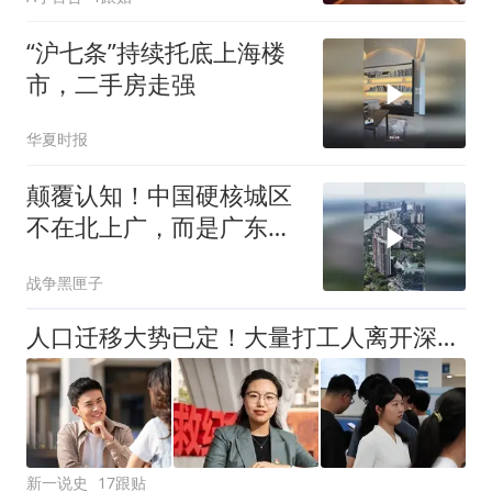
“沪七条”持续托底上海楼
市，二手房走强
华夏时报
颠覆认知！中国硬核城区
不在北上广，而是广东顺
德
战争黑匣子
人口迁移大势已定！大量打工人离开深圳，扎堆涌向这3座城市
新一说史
17跟贴