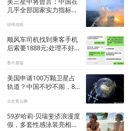
美三星中将曾言：中国在
几乎全部国家实力指标
上，与我们旗鼓相当
经纬戎韬
顺风车司机找到乘客手机
后索要1888元:处理不好就
拔卡
鲁中晨报
美国申请100万颗卫星占
轨道？中国不吵不闹，8
月4号又甩一批上去
古史青云啊
59岁哈莉·贝瑞斐济浪漫度
假，多套性感泳装亮相，