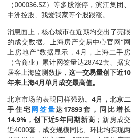
薛之谦杭州站演唱会取消
（000036.SZ）等多股涨停，滨江集团、
泰国初中生饮弹自尽前开了26枪
中洲控股、我爱我家等个股跟涨。
“准2万亿”之城点名支持三所大学
消息面上，核心城市在近期均交出了亮眼
店主称换“青海拉面”招牌后生意更好
的成交数据。上海房产交易中心官网“网
女儿为争财产堵门阻挠父亲出殡
上房地产”数据显示，4月，上海二手房
习近平心系体育强国建设
（含商业）累计网签量达28742套。据安
居客上海监测数据，
这一交易量创下近10
年来上海4月单月成交最高值。
北京市场的表现同样强劲。
4月，北京二
手住宅
网签量
达17893套，同比增长
14.9%，创下近5年同期新高
；新房成交
近4000套，成交规模同比、环比均实现两