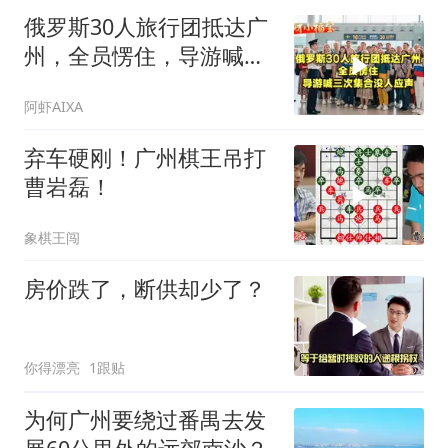
俄罗斯30人旅行团抵达广
州，全员愣住，导游喊三
次集合没人应声
阿虾AIXA
弃车硬刚！广州棋王吊打
曹岩磊！
象棋王闯
房价跌了，断供却少了？
你得漂亮
1跟贴
为何广州要绕过番禺去发