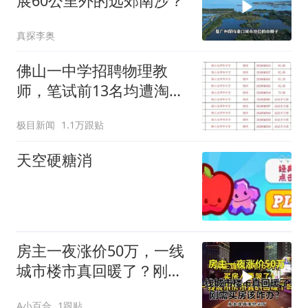
展60公里外的远郊南沙？
真探李奥
佛山一中学招聘物理教
师，笔试前13名均遭淘
汰？教育局：已叫停招
极目新闻
1.1万跟贴
聘，成立调查组全面核查
天空硬糖消
房主一夜涨价50万，一线
城市楼市真回暖了？刚需
买房该咋办？
A小百合
1跟贴