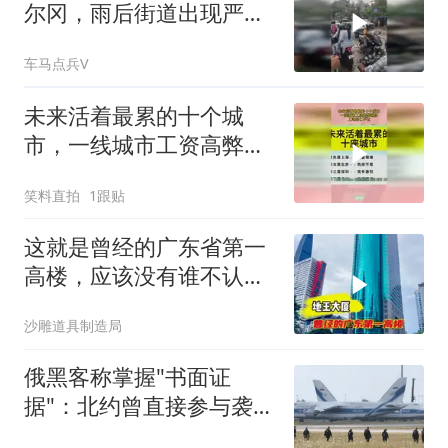
尔冈，雨后街道出现严重
积水
车马点兵V
未来活着最累的十个城
市，一线城市工资高弊端
多，上海当仁不让！
笑料直拍
1跟贴
这就是曾经的广东省第一
高楼，应该没有谁不认识
它吧？
沙雕道具制造局
俄黑客称掌握"书面证
据"：北约曾直接参与袭击
俄罗斯