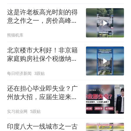
这是许老板高光时刻的得
意之作之一，房价高峰时
期约1.3万每平
熊猫机库
北京楼市大利好！非京籍
家庭购房社保个税缴纳年
限下调为1年
每日经济新闻
3跟贴
还在担心毕业即失业？广
州放大招，应届生迎来重
大利好！
实习就业网
5跟贴
印度八大一线城市之一古