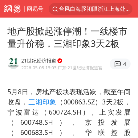
网易号
台风白海豚闭眼浙江上海处于危险半圆
香港宏福苑火灾或由烟头引起
地产股掀起涨停潮！一线楼市
浙江金华：市民非必要不外出
量升价稳，三湘印象3天2板
网约车司机充电时猝死保险拒赔
中国父女泰国骑摩托车坠崖1死1伤
21世纪经济报道
4
白海豚将正面袭击贯穿浙江
2026-05-08 13:03
·广东
·21世纪经济报道官方账号
周末打虎 宋致远被查
5月8日，房地产板块表现活跃，截至午间
浙江台州《告全体市民书》
收盘，
三湘印象
（000863.SZ）3天2板，
上半年国内居民出游人次34.63亿
宁波富达（600724.SH）、上实发展
刘浩存百花奖开幕式红裙起舞
（600748.SH）、京投发展
万岁山接盘烂尾恒大文旅城
（600683.SH）、华联控股