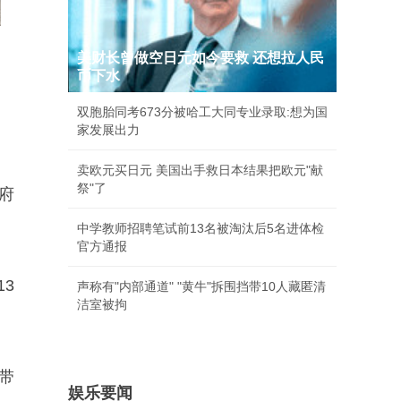
美财长曾做空日元如今要救 还想拉人民
币下水
双胞胎同考673分被哈工大同专业录取:想为国
家发展出力
卖欧元买日元 美国出手救日本结果把欧元"献
祭"了
府
中学教师招聘笔试前13名被淘汰后5名进体检
官方通报
3
声称有"内部通道" "黄牛"拆围挡带10人藏匿清
洁室被拘
带
娱乐要闻