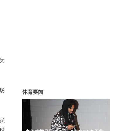
为
场
体育要闻
员
球