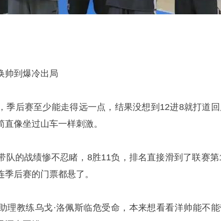
换帅到爆冷出局
，季后赛至少能走得远一点，结果没想到12进8就打道回
简直像坐过山车一样刺激。
带队的战绩惨不忍睹，8胜11负，排名直接滑到了联赛第1
连季后赛的门票都悬了。
助理教练乌戈·洛佩斯临危受命，本来想看看洋帅能不能