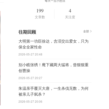
每天一点小想法
199
4
文章数
关注度
往期回顾
全部
大明第一功臣徐达，含泪交出爱女，只为
保全全家性命
2026-05-27 20:48
别小瞧张绣！麾下藏两大猛将，曾狠狠重
创曹操
2026-05-27 20:27
朱温亲手覆灭大唐，一生杀伐无数，为何
被亲儿子弑杀？
2026-05-27 20:06