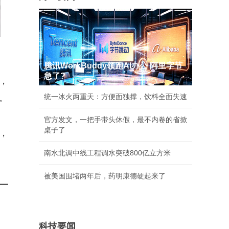
腾讯WorkBuddy领跑AI办公 阿里字节
急了?
，
统一冰火两重天：方便面独撑，饮料全面失速
。
官方发文，一把手带头休假，最不内卷的省掀
桌子了
，
南水北调中线工程调水突破800亿立方米
被美国围堵两年后，药明康德硬起来了
一
科技要闻