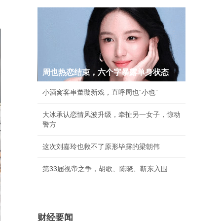
周也热恋结束，六个字暴露单身状态
小酒窝客串董璇新戏，直呼周也“小也”
大冰承认恋情风波升级，牵扯另一女子，惊动
警方
这次刘嘉玲也救不了原形毕露的梁朝伟
第33届视帝之争，胡歌、陈晓、靳东入围
财经要闻