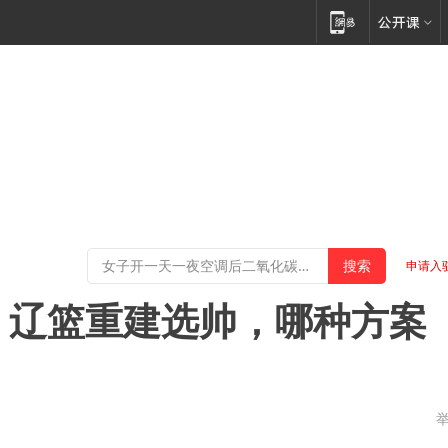
申请入
，辽篮重建选帅，哪种方案