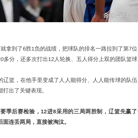
赛就拿到了6胜1负的战绩，把球队的排名一路拉到了第7位
20多分，还多次打出12人轮换、五人得分上双的团队篮球
的辽篮，在他手里变成了人人能得分、人人能传球的队伍
都打出了关键表现。
要季后赛检验，12进8采用的三局两胜制，辽篮先赢了
后面连丢两局，直接被淘汰。