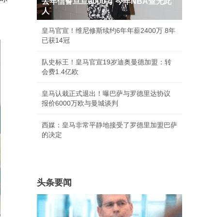
去年信誓旦旦3000万 今年NBA查无此
人
皇马官宣！维尼修斯续约6年年薪2400万 8年
已获14冠
队史标王！皇马官宣19岁迪奥曼德加盟：转
会费1.4亿欧
皇马认栽正式退出！曝巴萨与罗德里达协议
报价6000万欧与曼城谈判
西媒：皇马非常平静地接受了罗德里加盟巴萨
的决定
头条要闻