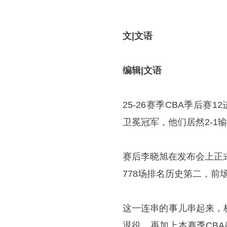
文|文语
编辑|文语
25-26赛季CBA季后
卫冕冠军，他们居然2-1
赛后
李晓旭
在发布会上正
778场排名历史第二，前场
这一连串的事儿串起来，
退役，再加上本赛季CB