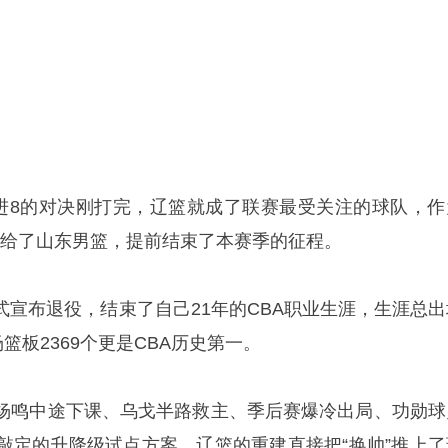
赛12进8的对决刚打完，辽篮就成了联赛最受关注的球队，作
输给了山东男篮，提前结束了本赛季的征程。
式宣布退役，结束了自己21年的CBA职业生涯，生涯总出
篮板2369个更是CBA历史第一。
杨鸣中途下课、乌戈半路救主、季后赛爆冷出局、功勋球
A敲定的升降级试点方案，辽篮的重建直接把“换帅”推上了