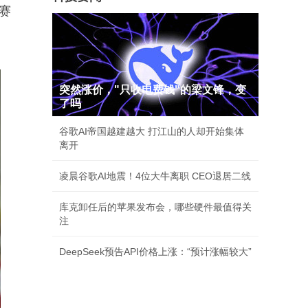
赛
突然涨价，"只收电费钱"的梁文锋，变
了吗
谷歌AI帝国越建越大 打江山的人却开始集体
离开
凌晨谷歌AI地震！4位大牛离职 CEO退居二线
库克卸任后的苹果发布会，哪些硬件最值得关
注
DeepSeek预告API价格上涨：“预计涨幅较大”