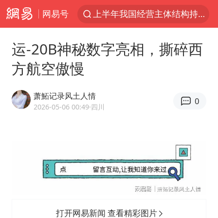
网易号
上半年我国经营主体结构持续优化
俄称边境州遭乌大规模袭击已致13伤
运-20B神秘数字亮相，撕碎西
《披荆斩棘2026》阵容官宣
方航空傲慢
杭州机场已取消航班388架次
中国籍豪华游艇富商之子在泰国被杀
萧鮖记录风土人情
0
白海豚北上或致京津冀暴雨
2026-05-06 00:49
·四川
美将每月供乌爱国者拦截导弹
国足U17与阿森纳决赛取消 并列冠军
新疆一婚礼线上邀请引热议
《龙餐馆》 冲奖
世界第1特鲁姆普斯诺克中国赛一轮游
打开网易新闻 查看精彩图片