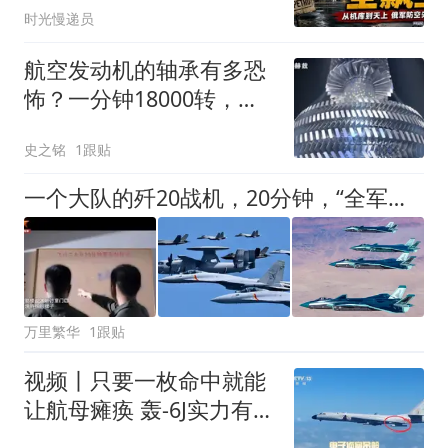
时光慢递员
航空发动机的轴承有多恐
怖？一分钟18000转，寿
命超过5万小时！
史之铭
1跟贴
一个大队的歼20战机，20分钟，“全军覆灭”，有多大问题？
万里繁华
1跟贴
视频丨只要一枚命中就能
让航母瘫痪 轰-6J实力有多
强？