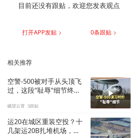
目前还没有跟贴，欢迎您发表观点
打开APP发贴
0
条跟贴
相关推荐
空警-500被对手从头顶飞
过，这段"耻辱"细节终于
曝光了
瞩望云霄
3跟贴
运20在城区重装空投？十
几架运20B扎堆机场，大