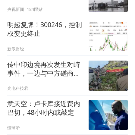
央视新闻
184跟贴
明起复牌！300246，控制
权变更终止
新浪财经
传中印边境再次发生对峙
事件，一边与中方磋商，
一边炒作是何意？
光电科技君
意天空：卢卡库接近费内
巴切，48小时内或敲定
懂球帝