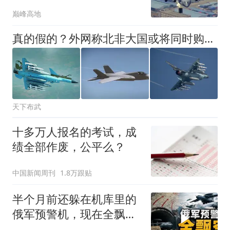
批量生产具象化
巅峰高地
真的假的？外网称北非大国或将同时购买歼-10CE、空警-500和运-20B！
天下布武
十多万人报名的考试，成
绩全部作废，公平么？
中国新闻周刊
1.8万跟贴
半个月前还躲在机库里的
俄军预警机，现在全飘在
天上了