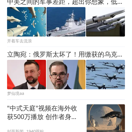
中美之间的军事差距，超出你想象，低估自己是我们过去最大的错误
开着车去流浪
立陶宛：俄罗斯太坏了！用缴获的乌克兰无人机，搞栽赃陷害！
梦仙境aa
"中式天庭"视频在海外收
获500万播放 创作者身份
披露
封面新闻
1940跟贴