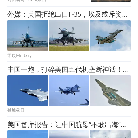
外媒：美国拒绝出口F-35，埃及或斥资40亿美元采购歼-10CE战斗机
零度Military
中国一炮，打碎美国五代机垄断神话！美媒沉默，他们终认清一现实
孤城落日
美国智库报告：让中国航母“不敢出海”，美国的“锁喉”计划