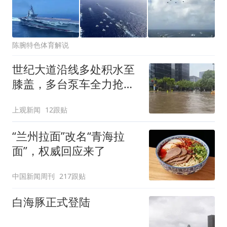
陈腕特色体育解说
世纪大道沿线多处积水至
膝盖，多台泵车全力抢
排，建议市民尽量避免附
上观新闻
12跟贴
近出行
“兰州拉面”改名“青海拉
面”，权威回应来了
中国新闻周刊
217跟贴
白海豚正式登陆