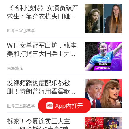
《哈利·波特》女演员破产
求生：靠穿衣梳头日赚两
万，年收入远超整个演艺
世界王室那些事
生涯
WTT女单冠军出炉，张本
美和打掉三大国乒主力，
奖金27万
南海浪花
发视频蹭热度配乐都被
删！特朗普滥用霉霉歌
曲，被秒删后换图挽尊
App内打开
世界王室那些事
拆家！今夏连卖三大主