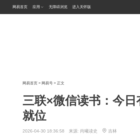
网易首页
应用
无障碍浏览
进入关怀版
网易首页
>
网易号
> 正文
三联×微信读书：今日
就位
2026-04-30 18:36:58 来源:
尚曦读史
吉林