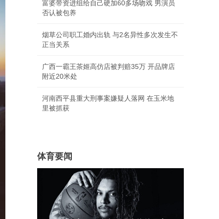
富婆带资进组给自己硬加60多场吻戏 男演员
否认被包养
烟草公司职工婚内出轨 与2名异性多次发生不
正当关系
广西一霸王茶姬高仿店被判赔35万 开品牌店
附近20米处
河南西平县重大刑事案嫌疑人落网 在玉米地
里被抓获
体育要闻