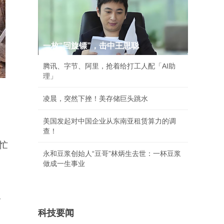
一枚“回旋镖”，击中王思聪
腾讯、字节、阿里，抢着给打工人配「AI助
理」
凌晨，突然下挫！美存储巨头跳水
美国发起对中国企业从东南亚租赁算力的调
查！
忙
永和豆浆创始人“豆哥”林炳生去世：一杯豆浆
做成一生事业
。
科技要闻