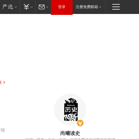
登录
注册免费邮箱
驻
举报
尚曦读史