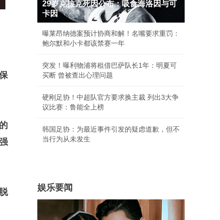
29岁克拉克死因公布：吸食海洛因与可
卡因
曝莱昂纳德案预计协商和解！名嘴要求重罚：
鲍尔默和小卡都该禁赛一年
突发！曝利物浦将租借巴萨队长1年：明夏可
保
买断 曾被查出心理问题
硬刚足协！中超队官方要求换主裁 列出3大争
议比赛：鲁能全上榜
的
韩国足协：为最近事件引发的疑虑道歉，但不
当行为从未发生
强
娱乐要闻
脱