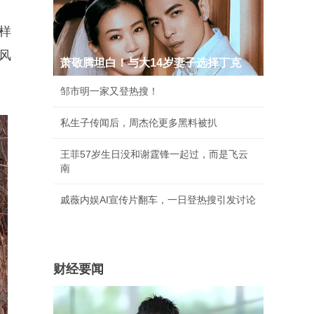
样
风
萧敬腾坦白！与大14岁妻子选择丁克
邹市明一家又登热搜！
私生子传闻后，周杰伦更多黑料被扒
王菲57岁生日没和谢霆锋一起过，而是飞云
南
戚薇内娱AI宣传片翻车，一日登热搜引发讨论
财经要闻