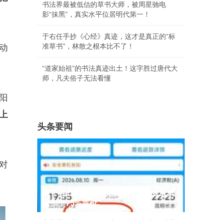
书法界最被低估的草书大师，被周星驰电
影“抹黑”，真实水平位居明代第一！
于右任手抄《心经》真迹，这才是真正的“标
准草书”，林散之根本比不了！
动
“道家始祖”的书法真迹出土！这字胜过唐代大
师，凡夫俗子无法看懂
阳
上
头条要闻
对
男子在12306上买机票因行程有变退票
被扣了75%票价