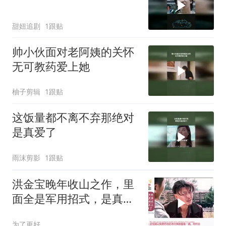
甜妞追剧
1跟贴
帅小伙面对老阿姨的关怀
无可教药爱上她
柚子剪辑
1跟贴
这饭量都不离不弃那绝对
是真爱了
雨沫剪影
1跟贴
洪金宝晚年收山之作，里
面全是军用招式，是真正
的杀人技，太狠了
为了更好