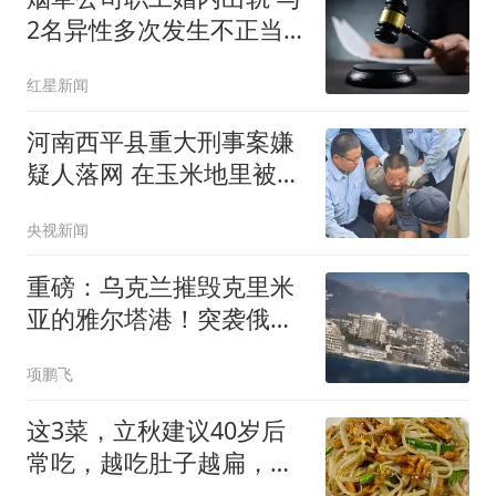
2名异性多次发生不正当
关系
红星新闻
河南西平县重大刑事案嫌
疑人落网 在玉米地里被抓
获
央视新闻
重磅：乌克兰摧毁克里米
亚的雅尔塔港！突袭俄军
机场
项鹏飞
这3菜，立秋建议40岁后
常吃，越吃肚子越扁，清
肠刮油，减肥排毒