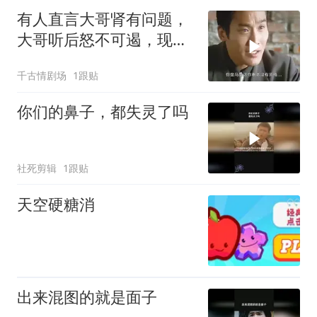
有人直言大哥肾有问题，
大哥听后怒不可遏，现场
局面剑拔弩张
千古情剧场
1跟贴
你们的鼻子，都失灵了吗
社死剪辑
1跟贴
天空硬糖消
出来混图的就是面子