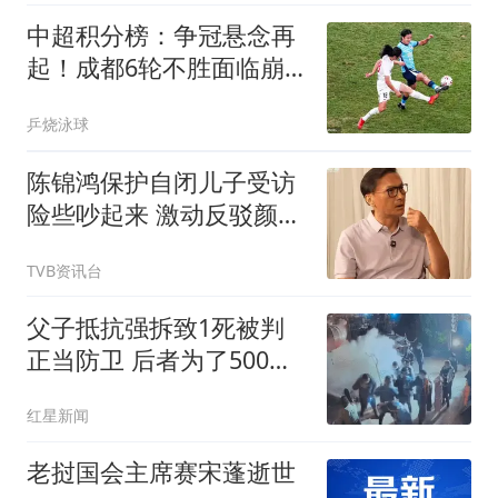
中超积分榜：争冠悬念再
起！成都6轮不胜面临崩
溃，或涌现黑马
乒烧泳球
陈锦鸿保护自闭儿子受访
险些吵起来 激动反驳颜联
武：我担心又怎样 网友批
TVB资讯台
评主持人咄咄逼人
父子抵抗强拆致1死被判
正当防卫 后者为了500块
丢命
红星新闻
老挝国会主席赛宋蓬逝世