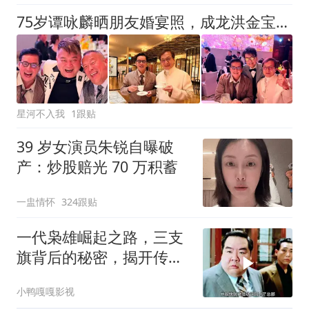
75岁谭咏麟晒朋友婚宴照，成龙洪金宝苗侨伟齐聚，场面难得一见
星河不入我
1跟贴
39 岁女演员朱锐自曝破
产：炒股赔光 70 万积蓄
一盅情怀
324跟贴
一代枭雄崛起之路，三支
旗背后的秘密，揭开传奇
故事
小鸭嘎嘎影视