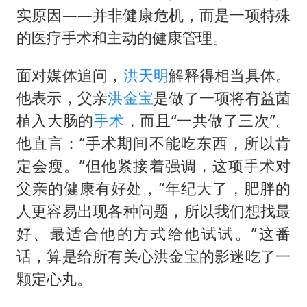
杭州全市有序停课
实原因——并非健康危机，而是一项特殊
商场现钱学森巨幅海报 负责人回应
的医疗手术和主动的健康管理。
36岁男演员成景区NPC后人气爆棚
面对媒体追问，
洪天明
解释得相当具体。
“不怕六爷挂得多 就怕六爷挂一颗”
他表示，父亲
洪金宝
是做了一项将有益菌
微信又有新功能，你可以“撤回”你的撤回了！
植入大肠的
手术
，而且“一共做了三次”。
乐享全民健身 共筑健康中国
他直言：“手术期间不能吃东西，所以肯
定会瘦。”但他紧接着强调，这项手术对
父亲的健康有好处，“年纪大了，肥胖的
人更容易出现各种问题，所以我们想找最
好、最适合他的方式给他试试。”这番
话，算是给所有关心洪金宝的影迷吃了一
颗定心丸。