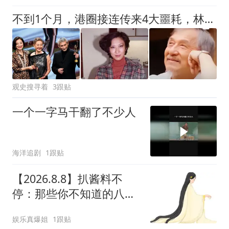
不到1个月，港圈接连传来4大噩耗，林青霞、成龙的现状令人担忧
观史搜寻着
3跟贴
一个一字马干翻了不少人
海洋追剧
1跟贴
【2026.8.8】扒酱料不
停：那些你不知道的八卦
一二三
娱乐真爆姐
1跟贴