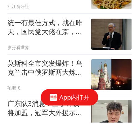
江江食研社
统一有最佳方式，就在昨
天，国民党大佬在京，交
底郑丽文两岸路线
影孖看世界
莫斯科全市突发爆炸！乌
克兰击中俄罗斯两大炼油
厂
项鹏飞
App内打开
广东队3消息：国手锋线
将加盟，冠军大外援示
好！王洪泽完成签约
不球遗憾