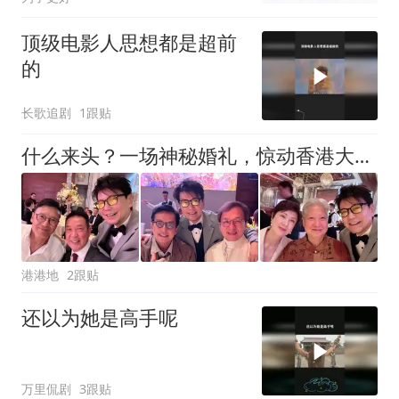
顶级电影人思想都是超前
的
长歌追剧
1跟贴
什么来头？一场神秘婚礼，惊动香港大半个娱乐圈，成龙、洪金宝、佘诗曼都来了
港港地
2跟贴
还以为她是高手呢
万里侃剧
3跟贴