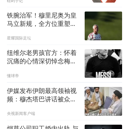
硅屿手记
铁腕治军！穆里尼奥为皇
马立新规，全方位重塑球
队纪律
星耀国际足坛
纽维尔老男孩官方：怀着
沉痛的心情深切悼念梅西
父亲；永别了，老男孩
懂球帝
伊媒发布伊朗最高领袖视
频：穆杰塔巴讲话被众人
围住
央视新闻客户端
烟草公司职工婚内出轨 与