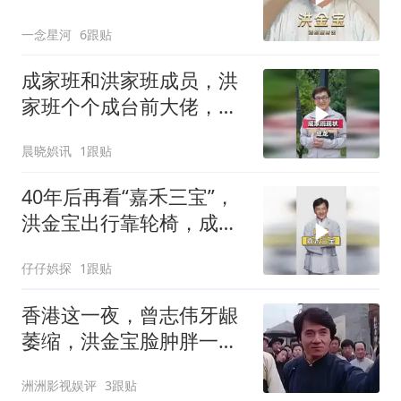
懂逝去的港片时代
一念星河
6跟贴
成家班和洪家班成员，洪
家班个个成台前大佬，成
家班隐身幕后
晨晓娯讯
1跟贴
40年后再看“嘉禾三宝”，
洪金宝出行靠轮椅，成龙
仍坚守一线
仔仔娯探
1跟贴
香港这一夜，曾志伟牙龈
萎缩，洪金宝脸肿胖一
圈，72岁成龙赢麻了
洲洲影视娱评
3跟贴