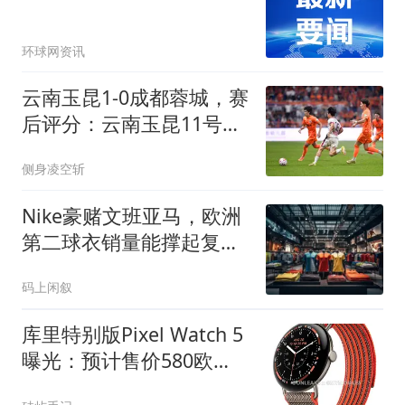
环球网资讯
云南玉昆1-0成都蓉城，赛
后评分：云南玉昆11号排
第一
侧身凌空斩
Nike豪赌文班亚马，欧洲
第二球衣销量能撑起复苏
吗？
码上闲叙
库里特别版Pixel Watch 5
曝光：预计售价580欧
元，约合4524元