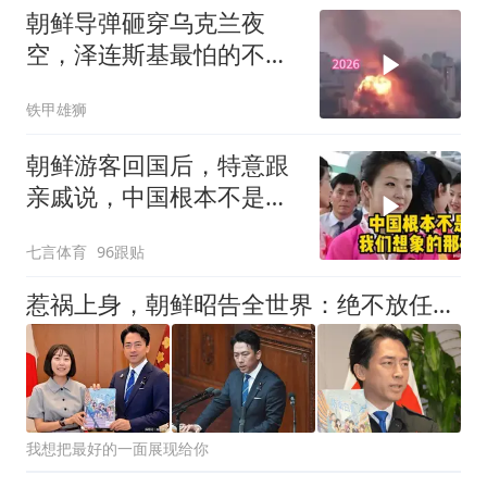
朝鲜导弹砸穿乌克兰夜
空，泽连斯基最怕的不是
伤亡，是这条命脉被续上
铁甲雄狮
了
朝鲜游客回国后，特意跟
亲戚说，中国根本不是我
们想象的那样
七言体育
96跟贴
惹祸上身，朝鲜昭告全世界：绝不放任日本撒野！高市还能硬撑多久
我想把最好的一面展现给你