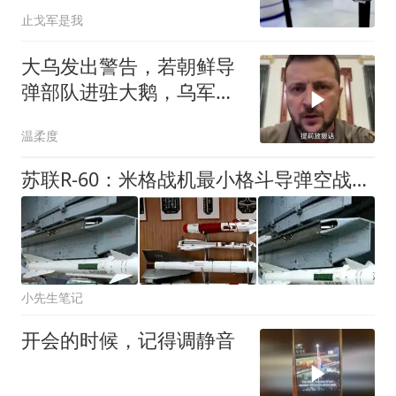
搞空中狼群战术？
止戈军是我
大乌发出警告，若朝鲜导
弹部队进驻大鹅，乌军将
立即摧毁？
温柔度
苏联R-60：米格战机最小格斗导弹空战传奇
小先生笔记
开会的时候，记得调静音