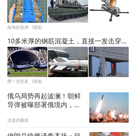
南海的波涛
1跟贴
10多米厚的钢筋混凝土，直接一发击穿！我空军钻地弹威力真不小
攒一兜星星
1跟贴
俄乌局势再起波澜！朝鲜
导弹被曝部署俄境内，防
空压力压向乌克兰
流逝的颜值
伊朗总统佩泽希齐扬：目