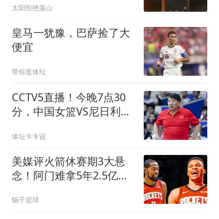
太阳拒绝落山
皇马一犹豫，巴萨捡了大
便宜
带你逛体坛
CCTV5直播！今晚7点30
分，中国女篮VS尼日利亚
女篮，宫鲁鸣将拍板12人
体坛卡卡说
名单！
美媒评火箭休赛期3大悬
念！阿门难拿5年2.5亿，
威少KD休城重聚？
锅子篮球