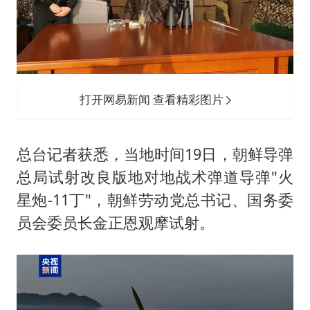
公司“上四休三”但要降薪1000元
OpenAI为免费用户升级GPT-5.6 Luna
47岁妈妈突然产女 26岁女儿：很震惊
97岁英国奶奶飞上天再破吉尼斯纪录
打开网易新闻 查看精彩图片
“中国蔬菜之乡”最高温达41.8℃
如何把百年大党建设得更加坚强有力？
总台记者获悉，当地时间19日，朝鲜导弹
总局试射改良版地对地战术弹道导弹"火
星炮-11丁"，朝鲜劳动党总书记、国务委
员会委员长金正恩观摩试射。