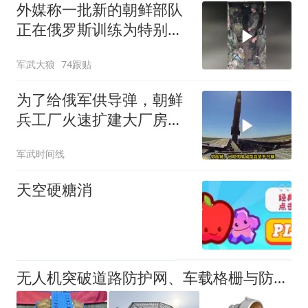
外媒称一批新的朝鲜部队
正在俄罗斯训练为特别军
事行动做准备
军武大狼
74跟贴
为了给俄军供导弹，朝鲜
兵工厂火速扩建大厂房，
还用土把它埋了
军武时间线
天空硬糖消
无人机突破道路防护网、车载格栅与防无人机装甲的技术与战术