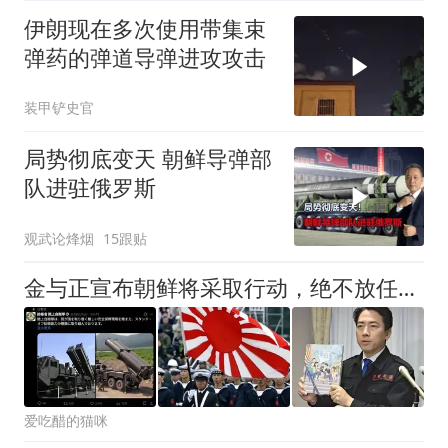
伊朗现在多次使用带集束
弹药的弹道导弹进攻攻击
装甲铲史官
局势彻底变天 朝鲜导弹部
队进驻俄罗斯
观武论烽烟
15跟贴
金与正宣布朝鲜将采取行动，绝不放任日本撒野，不能让人类再遭灾祸
爱吃醋的猫咪