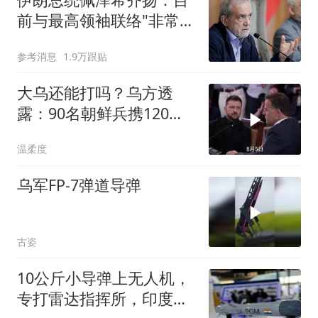
前与最高领袖联络"非常困
难"
参考消息
1.9万跟贴
大乌还能打吗？乌方透
露：90名朝鲜兵携120枚
导弹进驻大鹅？
温柔度
乌军FP-7弹道导弹
古姿
10公斤小导弹上无人机，
专打雷达指挥所，印度要