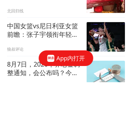
赤裸
北回归线
中国女篮vs尼日利亚女篮
前瞻：张子宇领衔年轻阵
容 邓雨婷或迎首秀
狼叔评论
App内打开
8月7日，2026年养老金调
整通知，会公布吗？今年
不涨会不会吃亏？
社保小达人
人贩子"梅姨"真实姓名披
露 律师：大概率不会被判
死刑
新民周刊