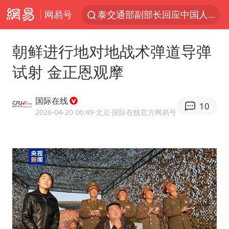
网易号
泰交通部副部长回应中国人遭歧视手势
改名后的“青海拉面”店
朝鲜进行地对地战术弹道导弹
段绚竞因公牺牲 年仅44岁
试射 金正恩观摩
1岁宝宝碰坏纸巾盒 宝妈被索赔924元
女子开一天一夜空调后二氧化碳中毒
国际在线
10
男子结婚8年3个女儿均非亲生
2026-04-20 06:49
·北京
·国际在线官方网易号
“空调24小时开着更省电”不实
“不建议大家买深色蛋糕”
台风白海豚逼近 暴雨大暴雨来袭
男子杀人后逃进深山21年活得像野人
985博士后被曝在妻子孕期出轨后续