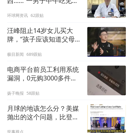
西……”一男子中午吃见手
青没事，晚上再吃却出现
环球网资讯
62跟贴
幻觉被紧急送医！
汪峰阻止14岁女儿买大
牌，“孩子应该知道父母的
不易”，称自己买衣服80%
极目新闻
689跟贴
都在淘宝
电商平台前员工利用系统
漏洞，0元购3000多件家
电！
扬子晚报
58跟贴
月球的地该怎么分？美媒
抛出的这个问题，比登月
本身更要命
世事视点