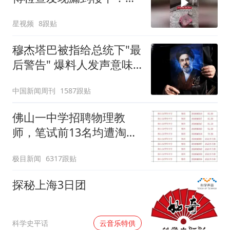
风口未延伸到外墙
星视频
8跟贴
穆杰塔巴被指给总统下"最
后警告" 爆料人发声意味
深长
中国新闻周刊
1587跟贴
佛山一中学招聘物理教
师，笔试前13名均遭淘
汰？教育局：已叫停招
极目新闻
6317跟贴
聘，成立调查组全面核查
探秘上海3日团
00:00
科学史平话
云音乐特供