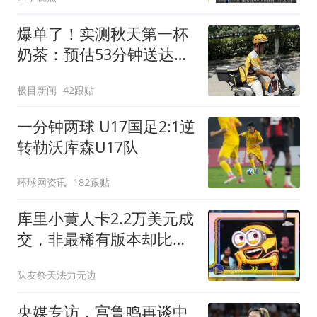
爆单了！实测秋天第一杯
奶茶：预估53分钟送达，
实际耗时92分钟
极目新闻
42跟贴
一分钟两球 U17国足2:1逆
转勒沃库森U17队
环球网资讯
182跟贴
库里小黄人卡2.2万美元成
交，非最稀有版本却比限
量版贵6倍
队友祭天法力无边
央媒专访，宫鲁鸣再谈中