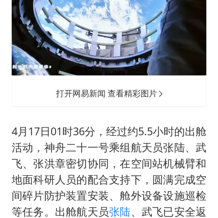
“新疆阿勒泰八月能滑雪”不实
日本试射“战斧”导弹，国防部回应
胡彦斌韩磊 谁帮谁
胡彦斌获《歌手2026》歌王
秋天的第一杯奶茶到底有多火
打开网易新闻 查看精彩图片
夯实基础开新局
4月17日01时36分，经过约5.5小时的出舱
活动，神舟二十一号乘组航天员张陆、武
飞、张洪章密切协同，在空间站机械臂和
地面科研人员的配合支持下，圆满完成空
间碎片防护装置安装、舱外设备设施巡检
等任务。出舱航天员
张陆
、武飞已安全返