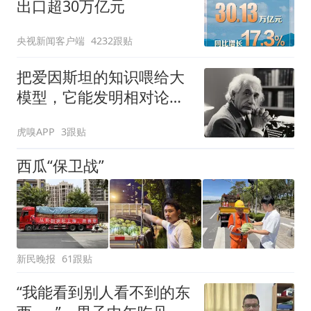
出口超30万亿元
央视新闻客户端
4232跟贴
把爱因斯坦的知识喂给大
模型，它能发明相对论
吗？
虎嗅APP
3跟贴
西瓜“保卫战”
新民晚报
61跟贴
“我能看到别人看不到的东