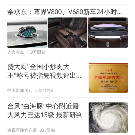
余承东：尊界V800、V680新车24小时大定突破3500台
齐鲁壹点
1.9万跟贴
费大厨"全国小炒肉大
王"称号被指凭视频评出
官方回应
中国新闻周刊
2751跟贴
台风"白海豚"中心附近最
大风力已达15级 最新研判
央视新闻客户端
837跟贴