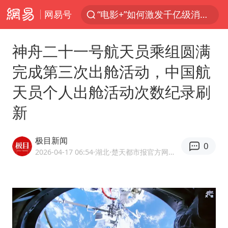
网易号
泉州市委书记张毅恭被查
台风白海豚已进入24小时警戒线
神舟二十一号航天员乘组圆满
全球首个长时储能一体化产业园量产
完成第三次出舱活动，中国航
上海：台风白海豚或将带来龙卷风
天员个人出舱活动次数纪录刷
四川宜宾市高县4.9级地震致1人死亡
新
名创优品回应女子吐槽内裤质量差
中巨芯：上半年归母净利润1405.77万元
极目新闻
0
中国女篮70-67险胜尼日利亚女篮
2026-04-17 06:54
·湖北
·楚天都市报官方网易号
U17国足点球大战淘汰河床晋级决赛
国防部：中国军队坚决反制任何闹海挑衅图谋
我国外贸延续良好增长态势