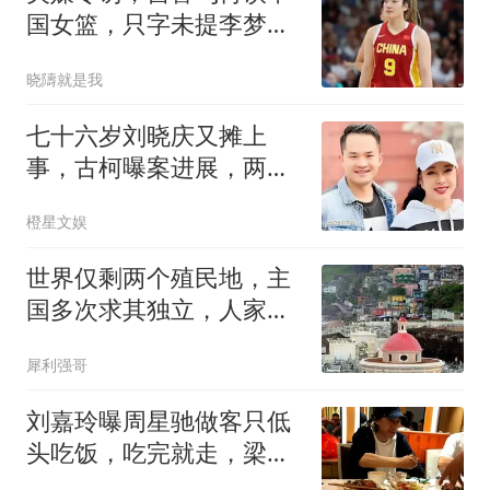
国女篮，只字未提李梦，
却给李梦提了个醒
晓隯就是我
七十六岁刘晓庆又摊上
事，古柯曝案进展，两人
私事仅是冰山一角
橙星文娱
世界仅剩两个殖民地，主
国多次求其独立，人家愣
是不答应
犀利强哥
刘嘉玲曝周星驰做客只低
头吃饭，吃完就走，梁朝
伟相伴无言