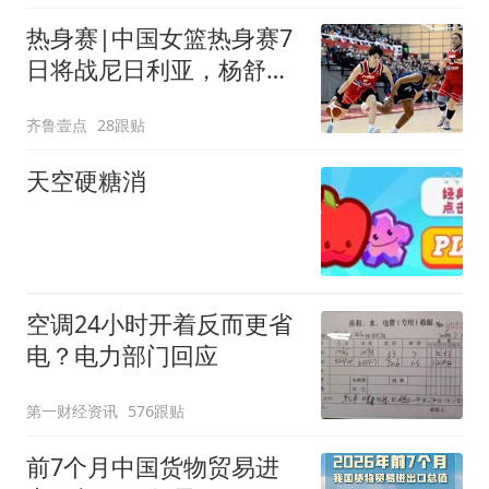
热身赛|中国女篮热身赛7
日将战尼日利亚，杨舒予
有望出战
齐鲁壹点
28跟贴
天空硬糖消
空调24小时开着反而更省
电？电力部门回应
第一财经资讯
576跟贴
前7个月中国货物贸易进