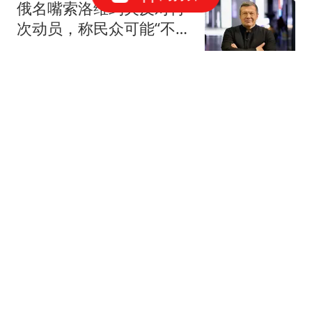
俄名嘴索洛维约夫反对再
次动员，称民众可能“不理
解原因”引争议
桂系007
暴雨、大暴雨！山西新一
轮大范围降雨来袭
无比
2岁患儿就诊死亡首诊医
生获刑 不少医生为其鸣不
平
澎湃新闻
18岁女子遭已婚男强奸：
被推到床上用皮带抽打后