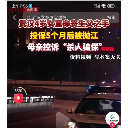
老中医：立秋后养心是关键
U17国足点球大战淘汰河床晋级决赛
“新疆阿勒泰八月能滑雪”不实
79岁老人被城管撞倒后离世案一审开庭
夯实基础开新局