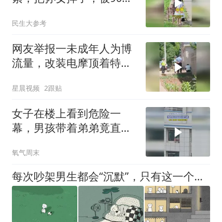
的妈妈拿拐棍“教育”
民生大参考
网友举报一未成年人为博
流量，改装电摩顶着特警
车“烧胎”
星晨视频
2跟贴
女子在楼上看到危险一
幕，男孩带着弟弟竟直接
坐在窗户边缘，网友：高
氧气周末
层楼一定要安装护栏啊
每次吵架男生都会“沉默”，只有这一个原因