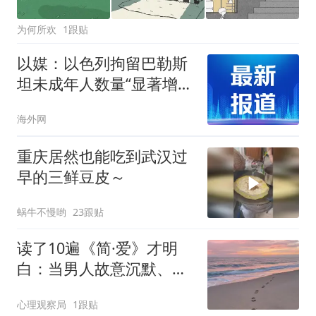
为何所欢
1跟贴
以媒：以色列拘留巴勒斯
坦未成年人数量“显著增
长”
海外网
重庆居然也能吃到武汉过
早的三鲜豆皮～
蜗牛不慢哟
23跟贴
读了10遍《简·爱》才明
白：当男人故意沉默、拒
绝交流、无视你的委屈与
心理观察局
1跟贴
崩溃时，聪明女人必须做