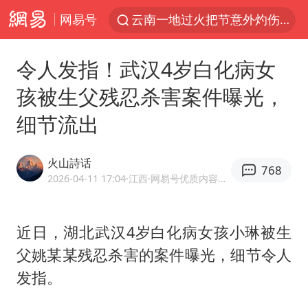
网易号
云南一地过火把节意外灼伤16人
台风白海豚已进入24小时警戒线
令人发指！武汉4岁白化病女
“东北超”哈尔滨主场收官战小贴士
孩被生父残忍杀害案件曝光，
泰国校园枪击事件已致8死30余伤
细节流出
女子被狗舔脚确诊三级暴露 医生回应
俄黑客称掌握北约直接参与袭俄证据
火山詩话
768
考生称遭第二名花钱劝退 当地再通报
2026-04-11 17:04
·江西
·网易号优质内容创作者
福建省泉州市委书记张毅恭接受纪律审查和监察调查
2名小孩玩手机低头幅度近乎折叠
近日，湖北武汉4岁白化病女孩小琳被生
父姚某某残忍杀害的案件曝光，细节令人
“中国蔬菜之乡”最高温达41.8℃
发指。
老人离世案亲属质疑记录仪