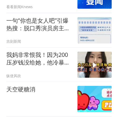
看看新闻Knews
一句“你也是女人吧”引爆
热搜：脱口秀演员房主任
踩中了多少舆情雷区
吉刻新闻
我妈非常恨我！因为200
压岁钱没给她，他冷暴力
我十几年
纵使风吹
天空硬糖消