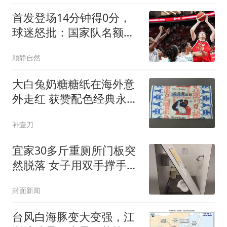
这两件事保护自己
首发登场14分钟得0分，
球迷怒批：国家队名额不
是这么用的
顺静自然
大白兔奶糖糖纸在海外意
外走红 获赞配色经典永不
过时
补壹刀
宜家30多斤重厕所门板突
然脱落 女子用双手撑手被
砸伤
封面新闻
台风白海豚变大变强，江