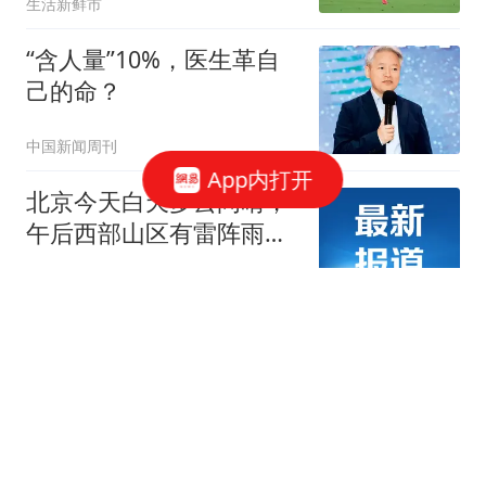
生活新鲜市
“含人量”10%，医生革自
己的命？
中国新闻周刊
App内打开
北京今天白天多云间晴，
午后西部山区有雷阵雨，
最高气温31℃
北青网-北京青年报
横滨冠军赛局势大乱！张
本智和零封向鹏，国乒男
单仅剩独苗坚守
华轩体育
宗继昌出任新食品公司董