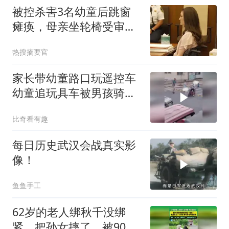
被控杀害3名幼童后跳窗
瘫痪，母亲坐轮椅受审：
蓄谋还是产后悲剧？
热搜摘要官
家长带幼童路口玩遥控车
幼童追玩具车被男孩骑车
撞倒
比奇看有趣
每日历史武汉会战真实影
像！
鱼鱼手工
62岁的老人绑秋千没绑
紧，把孙女摔了，被90岁