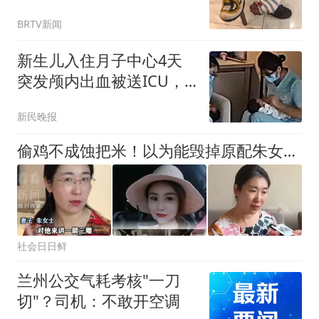
长们出门务必警惕！
BRTV新闻
新生儿入住月子中心4天
突发颅内出血被送ICU，
家长质疑护理人员用力拍
新民晚报
打、对着孩子耳朵吼叫，
涉事公司回应：相关职能
偷鸡不成蚀把米！以为能毁掉原配朱女士，没成想自己先被扒底朝天
部门已介入处理
社会日日鲜
兰州公交气耗考核"一刀
切"？司机：不敢开空调