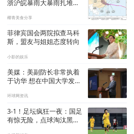
浙沪皖暴雨大暴雨扎堆，
浙江更是特大暴雨
椰青美食分享
菲律宾国会两院拟查马科
斯，盟友与姐姐态度转向
小影的娱乐
美媒：美副防长非常执着
于访华 想在中国大学发表
演讲
环球网资讯
3-1！足坛疯狂一夜：国足
有惊无险，点球淘汰黑
马，决赛对阵确定