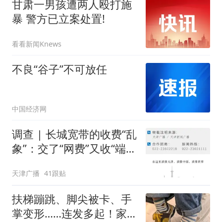
甘肃一男孩遭两人殴打施
暴 警方已立案处置!
看看新闻Knews
不良“谷子”不可放任
中国经济网
调查 | 长城宽带的收费“乱
象”：交了“网费”又收“端口
费”，退费没着落，使用期
天津广播
41跟贴
可延长到2037年
扶梯蹦跳、脚尖被卡、手
掌变形……连发多起！家