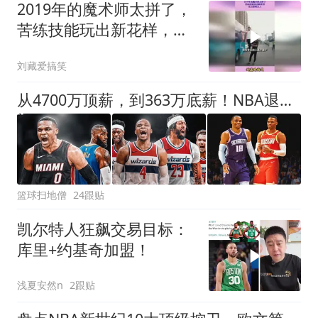
2019年的魔术师太拼了，
苦练技能玩出新花样，实
力惊艳众人
刘藏爱搞笑
从4700万顶薪，到363万底薪！NBA退步最快球星，你确实该退役了
篮球扫地僧
24跟贴
凯尔特人狂飙交易目标：
库里+约基奇加盟！
浅夏安然n
2跟贴