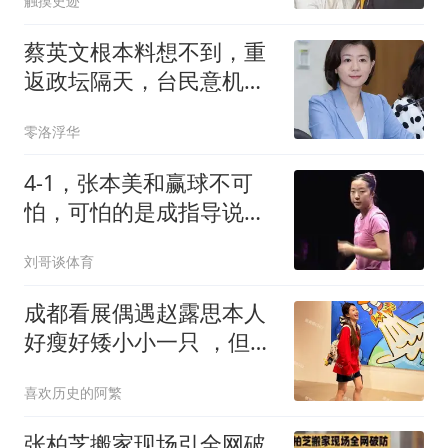
触摸史迹
蔡英文根本料想不到，重
返政坛隔天，台民意机构
爆发激烈“恶战”
零洛浮华
4‑1，张本美和赢球不可
怕，可怕的是成指导说的
话，把对手打蒙了
刘哥谈体育
成都看展偶遇赵露思本人
好瘦好矮小小一只 ，但她
长相甜美皮肤巨好
喜欢历史的阿繁
张柏芝搬家现场引全网破