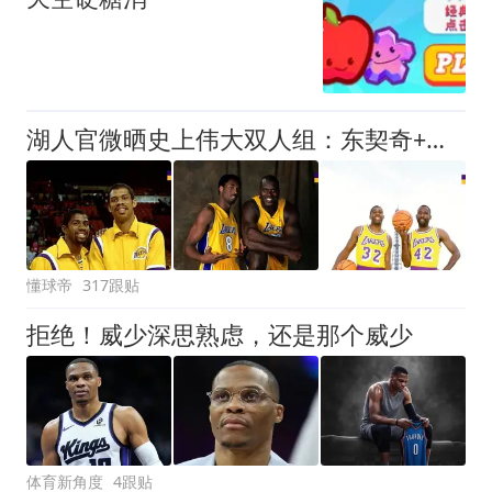
湖人官微晒史上伟大双人组：东契奇+里夫斯在列，詹眉缺席
懂球帝
317跟贴
拒绝！威少深思熟虑，还是那个威少
体育新角度
4跟贴