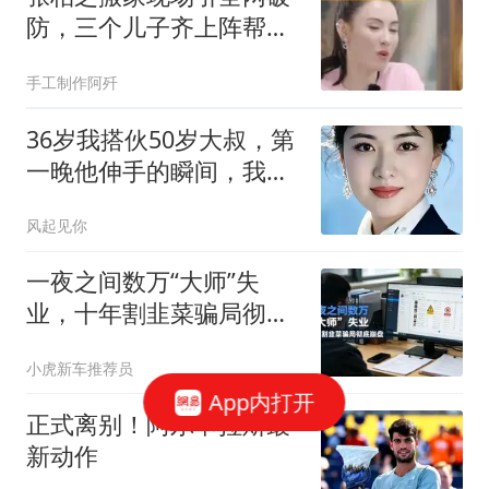
防，三个儿子齐上阵帮忙
干活，七岁幼子举动实在
手工制作阿歼
太让人动容
36岁我搭伙50岁大叔，第
一晚他伸手的瞬间，我瘫
坐在沙发上
风起见你
一夜之间数万“大师”失
业，十年割韭菜骗局彻底
崩盘
小虎新车推荐员
App内打开
正式离别！阿尔卡拉斯最
新动作