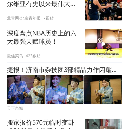
尔维亚有史以来最伟大的
球员
北青网-北京青年报
7跟贴
深度盘点NBA历史上的六
大最强天赋球员！
最佳菜鸟
423跟贴
捷报！济南市杂技团3部精品力作闪耀第十三届全国杂技展演
天下泉城
搬家报价570元临时变卦