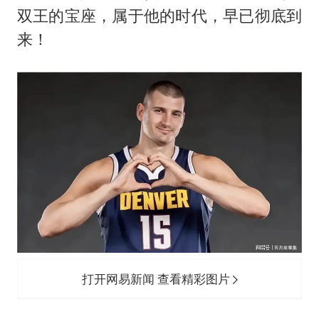
酒店花洒现排泄物住客索赔遭拒
双王的宝座，属于他的时代，早已彻底到
夏日经济乘“热”而上 消费市场向“新”而行
来！
36岁男演员成景区NPC后人气爆棚
身体出现这几个信号可能是肝在求救
宇树王兴兴被问了360多个问题
全民健身事业高质量发展
上四休三，但降薪1000元，你接受吗？
乐享全民健身 共筑健康中国
打开网易新闻 查看精彩图片