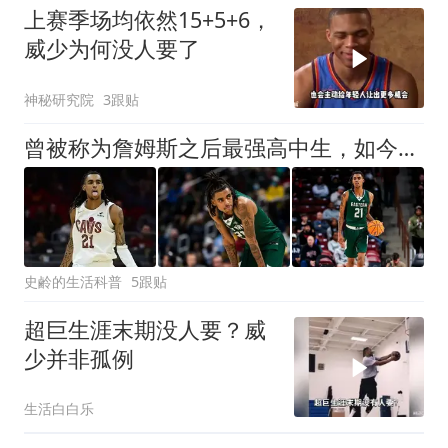
上赛季场均依然15+5+6，
威少为何没人要了
神秘研究院
3跟贴
曾被称为詹姆斯之后最强高中生，如今为什么连稳定轮换都算不上？
史鹷的生活科普
5跟贴
超巨生涯末期没人要？威
少并非孤例
生活白白乐