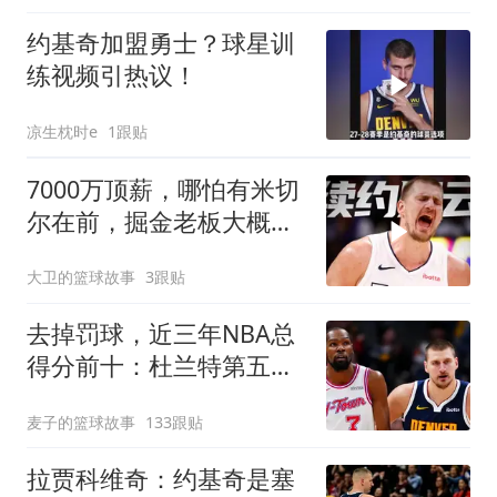
约基奇加盟勇士？球星训
练视频引热议！
凉生枕时e
1跟贴
7000万顶薪，哪怕有米切
尔在前，掘金老板大概率
也不会给约基奇
大卫的篮球故事
3跟贴
去掉罚球，近三年NBA总
得分前十：杜兰特第五，
约基奇第二，那亚历山大
麦子的篮球故事
133跟贴
呢？
拉贾科维奇：约基奇是塞