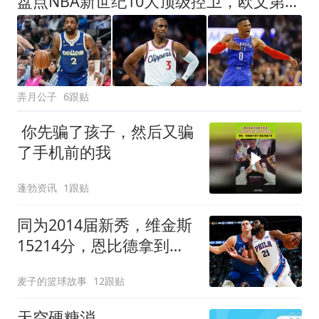
盘点NBA新世纪10大顶级控卫，欧文第7，威少力压保罗基德，第1无悬念
弄月公子
6跟贴
你先骗了孩子，然后又骗
了手机前的我
蓬勃资讯
1跟贴
同为2014届新秀，维金斯
15214分，恩比德拿到
13544分，约基奇呢？
麦子的篮球故事
12跟贴
天空硬糖消