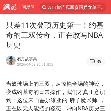
网易号
WTT横滨冠军赛国乒女单三将晋级四强
光影经济撬动暑期消费新蓝海
只差11次登顶历史第一！约基
日本发布排名：“中国第一，美日德韩英法居后”
奇的三双传奇，正在改写NBA
微信又有新功能，你可以“撤回”你的撤回了！
历史
大V：马科斯把路走绝了
白海豚将正面袭击贯穿浙江
石月故事集
39
情侣在平潭拍日出时坠崖致一死一伤
2026-04-09 20:51
·北京
杭州全市有序停课
《欢迎来龙餐馆》口碑
当篮球场上的三双，从惊艳全场的神迹，
变成约基奇的日常操作，我们才真正意识
检测列车撞人致11死2伤 涉事单位被罚
到：这位来自塞尔维亚的“胖子魔术师”，
泰国初中生饮弹自尽前开了26枪
正在以无人能挡的姿态，冲向NBA历史三