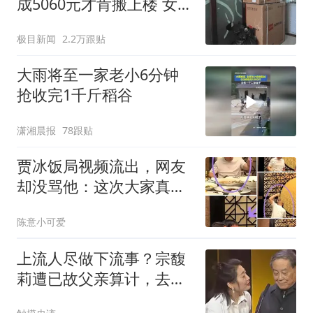
成5060元才肯搬上楼 女子
傻眼
极目新闻
2.2万跟贴
大雨将至一家老小6分钟
抢收完1千斤稻谷
潇湘晨报
78跟贴
贾冰饭局视频流出，网友
却没骂他：这次大家真正
反感的是另一件事
陈意小可爱
上流人尽做下流事？宗馥
莉遭已故父亲算计，去世
2年还狠摆了一道