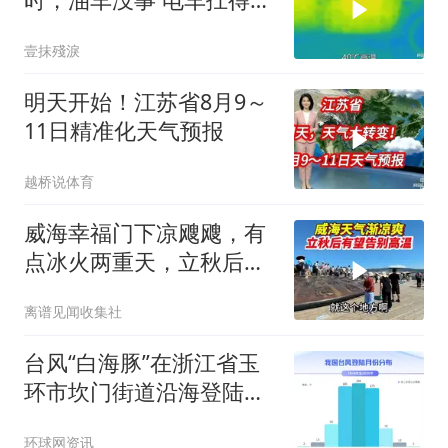
吗？实测见真
壹抹殘淚
明天开始！江苏省8月9～
11日精准化天气预报
越桥说体育
威海幸福门下凉飕飕，有
点冰火两重天，立秋后有
望告别高温天气
离谱见闻收集社
台风“白海豚”在浙江省玉
环市坎门街道沿海登陆！
需注意防范极端暴雨！
环球网资讯