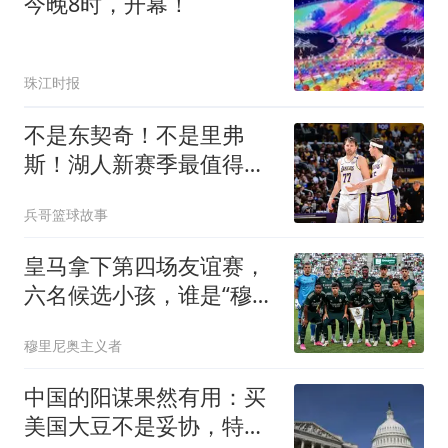
今晚8时，开幕！
珠江时报
不是东契奇！不是里弗
斯！湖人新赛季最值得期
待球员，雷迪克欲重点培
兵哥篮球故事
养
皇马拿下第四场友谊赛，
六名候选小孩，谁是“穆一
年”皇马新人王
穆里尼奥主义者
中国的阳谋果然有用：买
美国大豆不是妥协，特朗