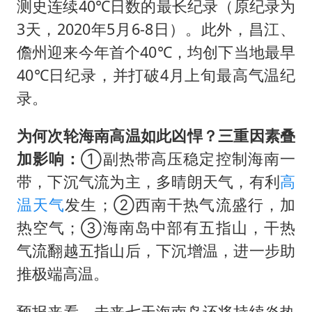
测史连续40℃日数的最长纪录（原纪录为
3天，2020年5月6-8日）。此外，昌江、
儋州迎来今年首个40℃，均创下当地最早
40℃日纪录，并打破4月上旬最高气温纪
录。
为何次轮海南高温如此凶悍？三重因素叠
加影响：
①副热带高压稳定控制海南一
带，下沉气流为主，多晴朗天气，有利
高
温天气
发生；②西南干热气流盛行，加
热空气；③海南岛中部有五指山，干热
气流翻越五指山后，下沉增温，进一步助
推极端高温。
预报来看，未来七天海南岛还将持续炎热