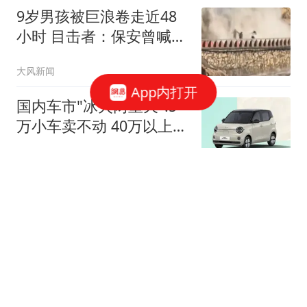
9岁男孩被巨浪卷走近48
小时 目击者：保安曾喊话
劝阻
大风新闻
App内打开
国内车市"冰火两重天":5
万小车卖不动 40万以上的
抢购
中国新闻周刊
上门女婿常年跟妻子分居
出轨女邻居多年还同居生
子
都市快报橙柿互动
女子随手拍下生锈同心锁
发到网上 没想到锁主人回