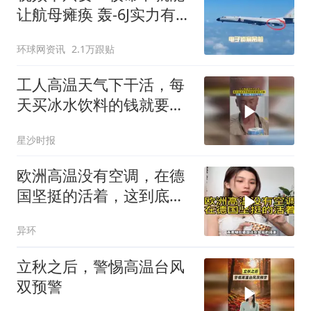
让航母瘫痪 轰-6J实力有多
强？
环球网资讯
2.1万跟贴
工人高温天气下干活，每
天买冰水饮料的钱就要花
20多，大哥：不这么喝没
星沙时报
力气干活
欧洲高温没有空调，在德
国坚挺的活着，这到底是
多热呀
异环
立秋之后，警惕高温台风
双预警