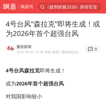
网易号
上半年我国经营主体结构持续优化
俄称边境州遭乌大规模袭击已致13伤
4号台风“森拉克”即将生成！或
杭州机场已取消航班388架次
为2026年首个超强台风
于东来回应胖东来近25年老店年底关闭
浙江省委书记：该停下的坚决停下来
蓬勃新闻
0
中国籍豪华游艇富商之子在泰国被杀
2026-04-09 15:38
·海南
·海南广播电视总台《直播海南》栏目官方网易号
白海豚北上或致京津冀暴雨
4号台风森拉克
即将生成！
美将每月供乌爱国者拦截导弹
国足U17与阿森纳决赛取消 并列冠军
或为
2026年首个超强台风
10余省份将出现强风雨 局地特大暴雨
对我国影响较小
世界第1特鲁姆普斯诺克中国赛一轮游