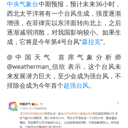
新疆一婚礼线上邀请引热议
中央气象台
中期预报，预计未来36小时，
《龙餐馆》 冲奖
西北太平洋将有一个台风生成，强度逐渐
增强，在菲律宾以东洋面转向北上，之后
上门女婿出轨女邻居多年被判重婚罪
逐渐减弱消散，对我国影响较小。如果生
构建更高水平的全民健身公共服务体系
成，它将是今年第4号台风“
森拉克
”。
韩军前线部队连曝丑闻
云南一男子胃中取出180颗铁钉
@中国天气 首席气象分析师
奋力开创中国式现代化建设新局面
@weatherman_信欣 表示，这个台风未
来发展潜力巨大，至少会成为强台风，不
排除会成为今年首个
超强台风
。