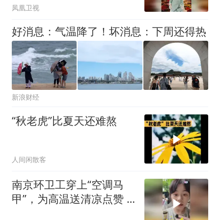
凤凰卫视
好消息：气温降了！坏消息：下周还得热
新浪财经
“秋老虎”比夏天还难熬
人间闲散客
南京环卫工穿上“空调马
甲”，为高温送清凉点赞
可评