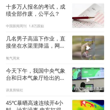
十多万人报名的考试，成
绩全部作废，公平么？
中国新闻周刊
1.8万跟贴
几名男子高温下作业，直
接坐在水渠里降温，网
友：在他们身上仿佛看到
氧气周末
了父亲的身影
今天下午，我国中央气象
台和日本气象厅给出的路
径预报
讲真剪辑社
45℃暴晒高速连续开4小
时，油车没事 电车扛得住