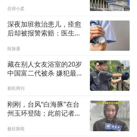
普对华叫停一件事
念得小柔
深夜加班救治患儿，痊愈
后却被报警索赔：医生提
供的是结果，还是诊疗过
医脉通
程？丨医眼看法
藏在别人女友浴室的20岁
中国富二代被杀 嫌犯最新
发声
新民周刊
刚刚，台风“白海豚”在台
州玉环登陆；此前记者现
场直击：“风很大，已经不
极目新闻
太能站得住了”