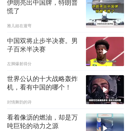
伊朗亮出中国牌，特朗普
慌了
雅儿姐在遛弯
中国双将止步半决赛。男
子百米半决赛
左脚爆射得分
世界公认的十大战略轰炸
机，看有中国的哪个！
封情舞韵的诗
看着像沥的燃油，却是万
吨巨轮的动力之源