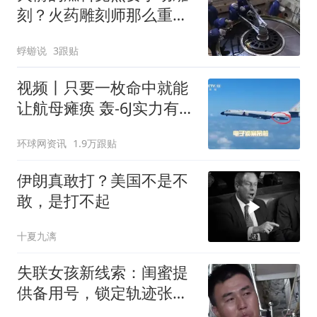
刻？火药雕刻师那么重
要，为何美国不需要
蜉蝣说
3跟贴
视频丨只要一枚命中就能
让航母瘫痪 轰-6J实力有多
强？
环球网资讯
1.9万跟贴
伊朗真敢打？美国不是不
敢，是打不起
十夏九漓
失联女孩新线索：闺蜜提
供备用号，锁定轨迹张良
脑，家属发声疑点