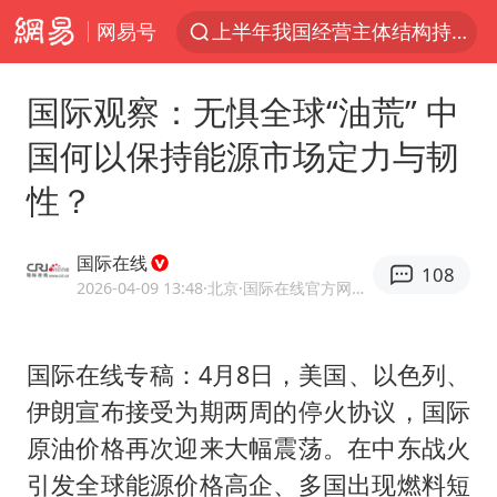
网易号
杭州机场已取消航班388架次
《披荆斩棘2026》阵容官宣
国际观察：无惧全球“油荒” 中
白海豚北上或致京津冀暴雨
国何以保持能源市场定力与韧
中国第1高楼阻尼器摆动明显
性？
上海有出现龙卷潜势
国足U17与阿森纳决赛取消 并列冠军
国际在线
108
2025年小学教师减少13.19万
2026-04-09 13:48
·北京
·国际在线官方网易号
王艺迪2-4不敌张本美和止步4强
上门女婿出轨女邻居多年被判重婚罪
国际在线专稿：4月8日，美国、以色列、
伊朗宣布接受为期两周的停火协议，国际
上海大部迎大暴雨
原油价格再次迎来大幅震荡。在中东战火
女子发现前夫婚内与第三者育子
引发全球能源价格高企、多国出现燃料短