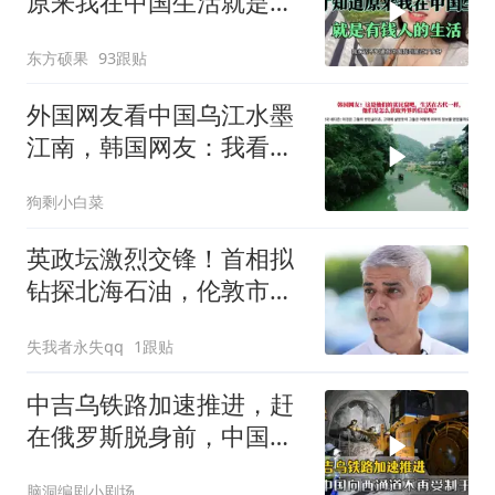
原来我在中国生活就是有
钱人的生活
东方硕果
93跟贴
外国网友看中国乌江水墨
江南，韩国网友：我看见
了中国落后的一面
狗剩小白菜
英政坛激烈交锋！首相拟
钻探北海石油，伦敦市长
却要严控化石能源
失我者永失qq
1跟贴
中吉乌铁路加速推进，赶
在俄罗斯脱身前，中国拿
下向西通道自主权
脑洞编剧小剧场