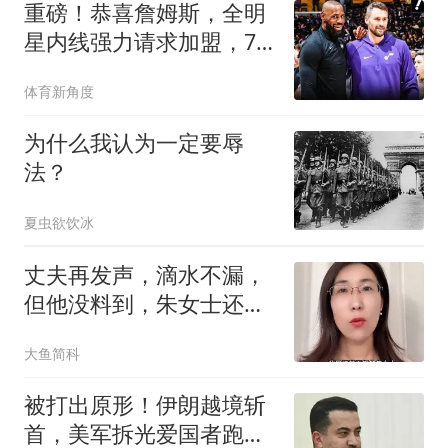
重磅！恭喜詹姆斯，全明
星内线强力请求加盟，76
人，牛逼了！
体育新角度
为什么我认为一定要辱
法？
夏虫欲饮冰
丈夫再发声，滴水不漏，
但他没料到，朱女士还有
张不为人知的底牌
大鱼简科
被打出原形！伊朗越境斩
首，美军拆光爱国者跑