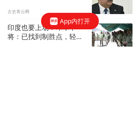
路，库尔德彻底被卖
古史青云啊
App内打开
印度也要上场？印军中
将：已找到制胜点，轻松
战胜中国空军？
爱吃醋的猫咪
最新民调显示江启臣可能
辞职，黄国昌公开承诺
随梦而飞起
西贝创始人贾国龙布局鲜
羊赛道：开业不到3小时
手把肉全部售罄
快科技