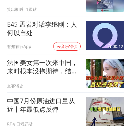
笑出驴叫
1跟贴
E45 孟岩对话李继刚：人
何以自处
00:12
有知有行App
云音乐特供
法国美女第一次来中国，
来时根本没抱期待，结果
直接泪洒张家界
文客谈史
中国7月份原油进口量从
近十年最低点反弹
RT今日俄罗斯