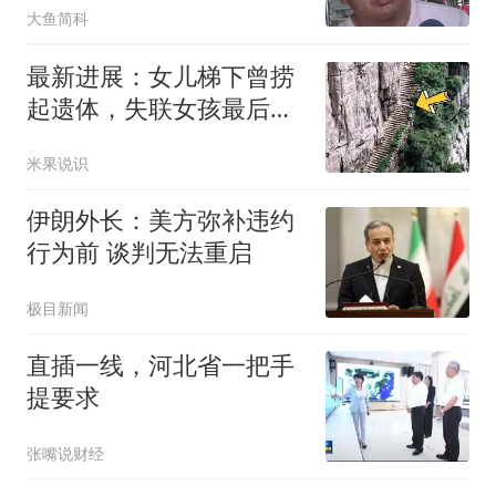
大鱼简科
最新进展：女儿梯下曾捞
起遗体，失联女孩最后信
号为何指向居民区
米果说识
伊朗外长：美方弥补违约
行为前 谈判无法重启
极目新闻
直插一线，河北省一把手
提要求
张嘴说财经