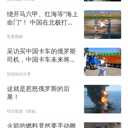
绕开马六甲、红海等“海上
命门”！ 中国在北极打
通“冰上丝绸之路”
究竟视频
采访买中国卡车的俄罗斯
司机，中国卡车未来将成
为主流
悦悦知识分享
这就是惹怒俄罗斯的后
果！
经点星娱
1跟贴
火箭的燃料竟然要手动雕