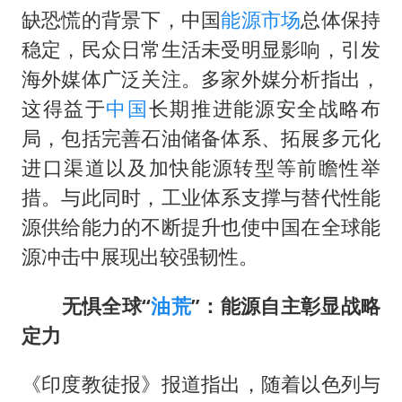
以军士兵把枪口对准中国记者
缺恐慌的背景下，中国
能源市场
总体保持
笔试第一被劝弃考涉事副校长被撤职
稳定，民众日常生活未受明显影响，引发
《龙餐馆》 冲奖
海外媒体广泛关注。多家外媒分析指出，
构建更高水平的全民健身公共服务体系
这得益于
中国
长期推进能源安全战略布
局，包括完善石油储备体系、拓展多元化
男子被沙蜇蜇伤5小时后呼吸困难
进口渠道以及加快能源转型等前瞻性举
奋力开创中国式现代化建设新局面
措。与此同时，工业体系支撑与替代性能
源供给能力的不断提升也使中国在全球能
源冲击中展现出较强韧性。
无惧全球“
油荒
”：能源自主彰显战略
定力
《印度教徒报》报道指出，随着以色列与