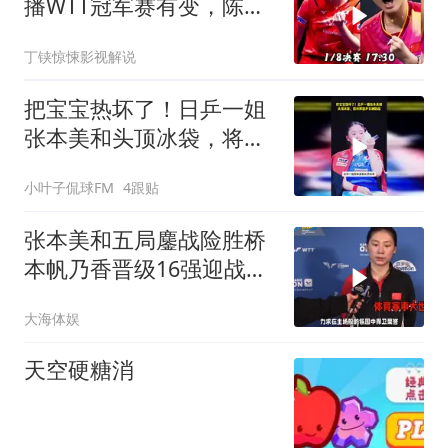
播WTT冠军赛有变，陈熠
决战张本美和冲8强
丁铗惊悚影视解说
把宝宝热坏了！日乒一姐
张本美和头顶冰袋，将对
阵国乒女神陈熠
小叶子侃球FM
4跟贴
张本美和五局鏖战险胜桥
本帆乃香晋级16强迎战陈
熠！王励勤关注
大海体娱
天空硬糖消