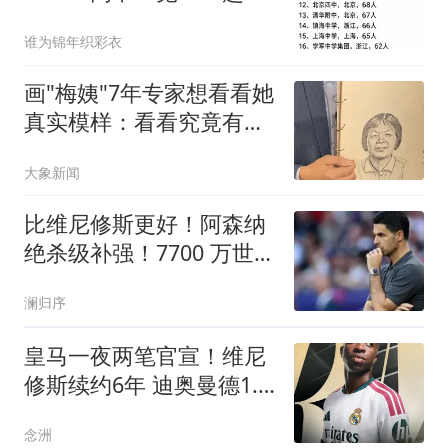
看看你的高中有几人？
谁为锦年织彩衣
画"梅姨"7年专家想看看她
真实模样：看看究竟有几
分像
大象新闻
比维尼修斯更好！阿森纳
绝杀级补强！7700 万世界
级爆点主动来投
澜归序
皇马一夜两笔官宣！维尼
修斯续约6年 迪奥曼德1.4
亿转会费创纪录
念洲