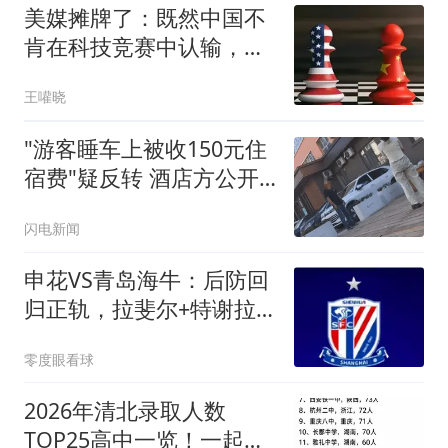
美媒摊牌了：既然中国不
肯在科技竞赛中认输，那
就别怪被美国打压
王嚾晓
"游客睡车上被收150元住
宿费"疑反转 酒店方公开
辟谣
闪电新闻
申花VS青岛海牛：后防回
归正轨，拉斐尔+特谢拉
领衔，阿苏埃冲锋
零度眼看球
2026年清北录取人数
TOP25高中一览！一起来