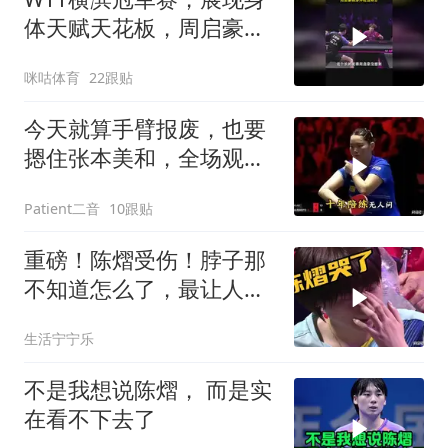
体天赋天花板，周启豪侧
身冲松岛辉空
咪咕体育
22跟贴
今天就算手臂报废，也要
摁住张本美和，全场观众
泪奔
Patient二音
10跟贴
重磅！陈熠受伤！脖子那
不知道怎么了，最让人心
疼一幕出现
生活宁宁乐
不是我想说陈熠， 而是实
在看不下去了