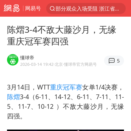
网易号
部分观众入场受阻 浙江省博物馆致歉
以“新”破局 首发经济点亮城市消费活力
陈熠3-4不敌大藤沙月，无缘
U17国足三战全胜
重庆冠军赛四强
秋天的第一杯奶茶安排上了吗
美股三大指数集体收跌 西数跌超13%
懂球帝
5
法国下周开始禁止未经同意的电话营销
2026-03-14 19:42
·北京
·懂球帝官方网易号
台风白海豚登陆地点更新
3月14日，WTT
重庆冠军赛
女单1/4决赛，
巡查组提问 工作人员偷用手机查答案
陈熠
3-4（6-11、14-12、6-11、7-11、11-
看守所辅警收受10万获刑1年
5、11-7、10-12 ​​​）不敌大藤沙月，无缘
国家气候中心：8月将有4轮高温过程，部分地区可达40℃～45℃
四强。
宇树科技 打新