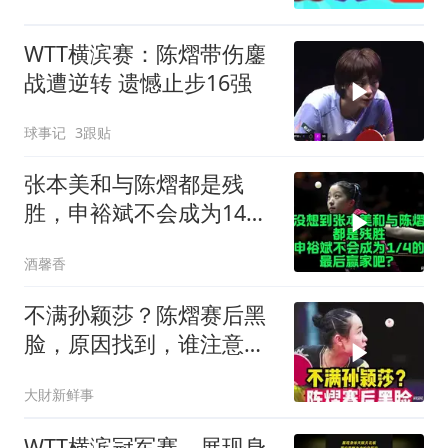
WTT横滨赛：陈熠带伤鏖
战遭逆转 遗憾止步16强
球事记
3跟贴
张本美和与陈熠都是残
胜，申裕斌不会成为14的
最后赢家吧？
酒馨香
不满孙颖莎？陈熠赛后黑
脸，原因找到，谁注意她
扔球给莎莎举动c
大財新鲜事
WTT横滨冠军赛，展现身