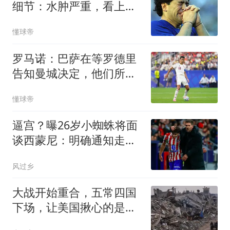
细节：水肿严重，看上去
已接受现实
懂球帝
罗马诺：巴萨在等罗德里
告知曼城决定，他们所有
人都有所参与
懂球帝
逼宫？曝26岁小蜘蛛将面
谈西蒙尼：明确通知走人
决定 绝无留队可能
风过乡
大战开始重合，五常四国
下场，让美国揪心的是：
中国依旧稳如泰山