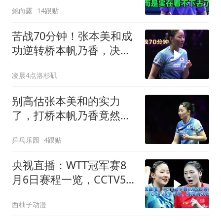
鲍向露
14跟贴
苦战70分钟！张本美和成
功逆转桥本帆乃香，决胜
局一波流带走
凌晨4点洛杉矶
别高估张本美和的实力
了，打桥本帆乃香竟然这
么费劲
乒乓乐园
4跟贴
央视直播：WTT冠军赛8
月6日赛程一览，CCTV5
节目单，陈熠再次出战
西柚子动漫