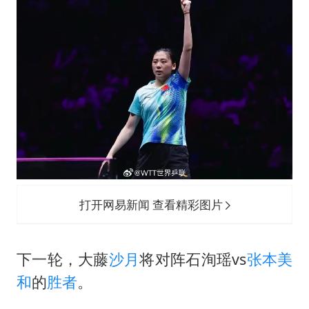
台风白海豚进入48小时警戒线
贵州轮胎子公司获美国退税8136万
郑国霖回应去景区上班被保安拦下
曝韩足协曾为外籍裁判安排性招待
深圳地面沉降致车辆损坏系谣言
OpenAI免费版将升级为GPT-5.6 Luna
中方回应是否在太平洋海底开采稀土
奋进开新局 实干挑大梁
打开网易新闻 查看精彩图片
下一轮，大藤
沙月
将对阵石洵瑶vs
张本美
和
的
胜者
。