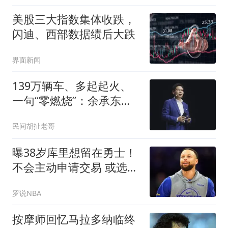
美股三大指数集体收跌，
闪迪、西部数据绩后大跌
界面新闻
139万辆车、多起起火、
一句“零燃烧”：余承东的
数学是跟谁学的
民间胡扯老哥
曝38岁库里想留在勇士！
不会主动申请交易 或选择
降薪帮助球队
罗说NBA
按摩师回忆马拉多纳临终