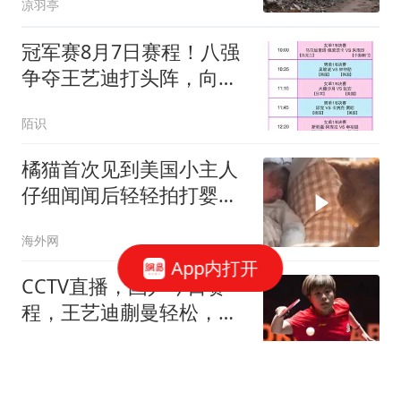
凉羽亭
冠军赛8月7日赛程！八强
争夺王艺迪打头阵，向鹏
PK张本智和是焦点
陌识
橘猫首次见到美国小主人
仔细闻闻后轻轻拍打婴儿
小手
海外网
App内打开
CCTV直播，国乒今日赛
程，王艺迪蒯曼轻松，男
单硬刚张本智和！
体坛侃侃球