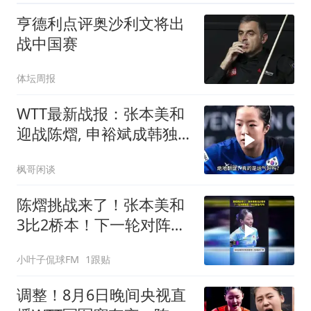
亨德利点评奥沙利文将出
战中国赛
体坛周报
WTT最新战报：张本美和
迎战陈熠, 申裕斌成韩独
苗, 国乒小将立大功
枫哥闲谈
陈熠挑战来了！张本美和
3比2桥本！下一轮对阵陈
熠，中日新生代PK
小叶子侃球FM
1跟贴
调整！8月6日晚间央视直