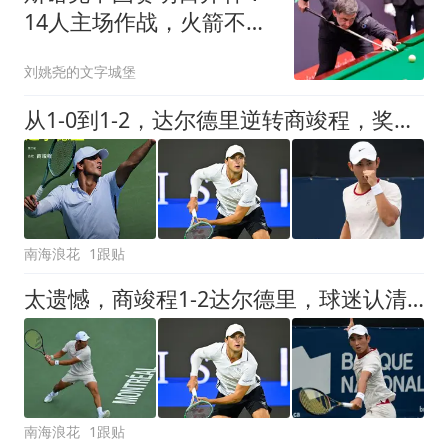
14人主场作战，火箭不退
赛，名将大奖到手
刘姚尧的文字城堡
从1-0到1-2，达尔德里逆转商竣程，奖金总额超44万
南海浪花
1跟贴
太遗憾，商竣程1-2达尔德里，球迷认清5个事实
南海浪花
1跟贴