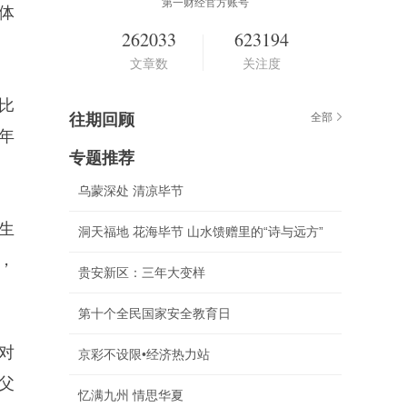
第一财经官方账号
体
262033
623194
文章数
关注度
比
往期回顾
全部
年
专题推荐
乌蒙深处 清凉毕节
生
洞天福地 花海毕节 山水馈赠里的“诗与远方”
，
贵安新区：三年大变样
第十个全民国家安全教育日
对
京彩不设限•经济热力站
父
忆满九州 情思华夏