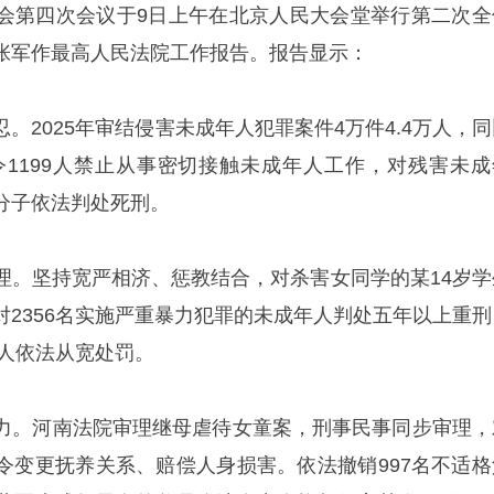
会第四次会议于9日上午在北京人民大会堂举行第二次全
张军作最高人民法院工作报告。报告显示：
。2025年审结侵害未成年人犯罪案件4万件4.4万人，同
判令1199人禁止从事密切接触未成年人工作，对残害未成
分子依法判处死刑。
理。坚持宽严相济、惩教结合，对杀害女同学的某14岁学
对2356名实施严重暴力犯罪的未成年人判处五年以上重刑
年人依法从宽处罚。
力。河南法院审理继母虐待女童案，刑事民事同步审理，
令变更抚养关系、赔偿人身损害。依法撤销997名不适格