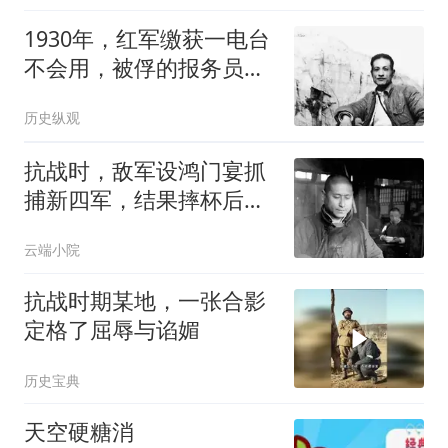
1930年，红军缴获一电台
不会用，被俘的报务员帮
忙，多年后成开国中将
历史纵观
抗战时，敌军设鸿门宴抓
捕新四军，结果摔杯后发
现，半晌没人出来
云端小院
抗战时期某地，一张合影
定格了屈辱与谄媚
历史宝典
天空硬糖消