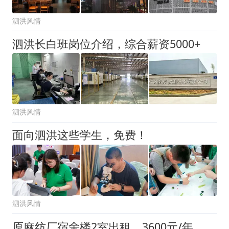
泗洪风情
泗洪长白班岗位介绍，综合薪资5000+
泗洪风情
面向泗洪这些学生，免费！
泗洪风情
原麻纺厂宿舍楼2室出租，3600元/年