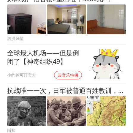
泗洪风情
全球最大机场——但是倒
闭了【神奇组织49】
00:02
小约翰可汗官方
云音乐特供
抗战唯一一次，日军被普通百姓教训，还请求上司出面疏通关系
晰知