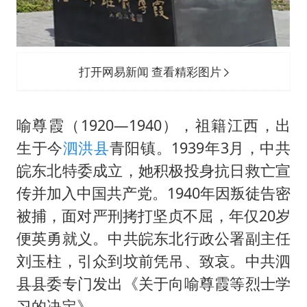
打开网易新闻 查看精彩图片
喻尊霞（1920—1940），祖籍江西，出
生于今
泗洪县
青阳镇。1939年3月，中共
皖东北特委成立，她积极投身抗日救亡宣
传并加入中国共产党。1940年因叛徒告密
被捕，面对严刑拷打坚贞不屈，年仅20岁
便英勇就义。中共皖东北行政公署副主任
刘玉柱，引众到坟前凭吊、致哀。中共泗
县县委专门发出《关于向喻尊霞等烈士学
习的决定》。