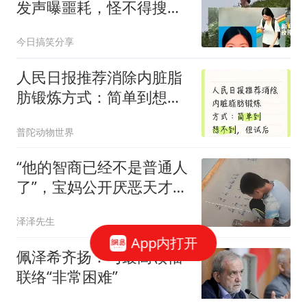
发声曝噩耗，怪不得搜救
犬也闻不到气味
今日搞笑分享
人民日报推荐消除内脏脂
肪锻炼方式：简单到想不
到，但试后真有效
普陀动物世界
“他的智商已经不是普通人
了”，宝妈公开厌恶天才儿
子：只想揍他
泽泽先生
App内打开
佩泽希齐扬：与最高领袖
联络“非常困难”