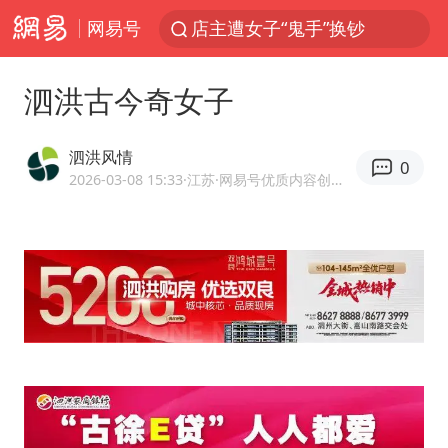
网易号
美国退回1000亿美元关税
38岁山东财大教授刘海明逝世
泗洪古今奇女子
维持强台风级！白海豚直奔华东沿海
河南试行周五下午弹性离岗
泗洪风情
0
顾客结账把钱扔地上 服务员霸气扔回
2026-03-08 15:33
·江苏
·网易号优质内容创作者
日本籍女网红在韩直播时自杀身亡
“天津之眼”摩天轮附近2人落水
银行午休1.5小时 留个窗口行不行
41岁女子为鼓励女儿考上985研究生
如何把百年大党建设得更加坚强有力
香港殿堂级填词人黎彼得因病离世 终年76岁