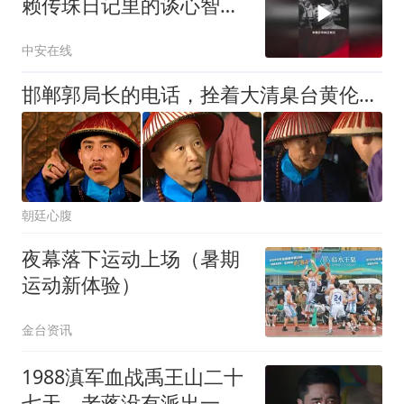
赖传珠日记里的谈心智慧
#赖传珠#开国上将#新四
中安在线
军#谈心谈话#修身准则
邯郸郭局长的电话，拴着大清臬台黄伦的裤腰带
朝廷心腹
夜幕落下运动上场（暑期
运动新体验）
金台资讯
1988滇军血战禹王山二十
七天，老蒋没有派出一支