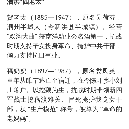
泗洪“四老太”
贺老太（1885一1947），原名吴荷芬，
泗州半城人（今泗洪县半城镇）。经营
“双沟大曲” 获南洋劝业会名酒第一，抗战
时期支持子女投身革命、掩护中共干部，
倾力支持抗日事业。
藕奶奶（1897—1987），原名娄凤英，
童年从睢宁逃亡至宿迁，在今陈圩乡小刘
庄落户。以挖藕为生，抗战时期带领新四
军战士挖藕渡难关、冒死掩护我党女干
部，获 “生产模范” 称号，被尊为 “革命的
老妈妈”。