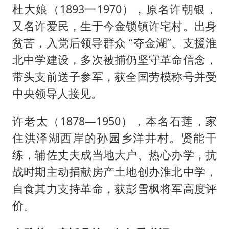
杜大娘（1893一1970），原名许朝银，
又名许爱民，生于今金锁镇许宅村。出身
贫苦，入党后领导群众 “夺金湖”、支援淮
北中学建设，多次被捕仍坚守革命信念，
带头支前送子参军，获全国劳模称号并受
中央领导人接见。
许老太（1878—1950），本名石莲，家
住洪泽湖西岸的孙园乡洋井村。贤能干
练，辅佐丈夫成当地大户、热心办学，抗
战时期主动捐献房产土地创办淮北中学，
自食其力支持革命，获彭雪枫将军高度评
价。