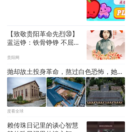
【致敬贵阳革命先烈㉚‌】
蓝运铮：铁骨铮铮 不屈不
挠
贵阳网
抛却故土投身革命，熬过白色恐怖，她却没能等到属于自己的荣光！
度看全球
赖传珠日记里的谈心智慧