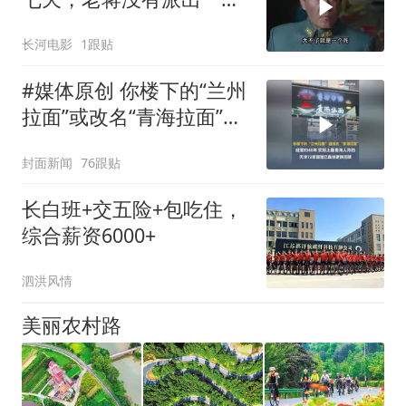
部队救援，新四军为报恩
长河电影
1跟贴
#媒体原创 你楼下的“兰州
拉面”或改名“青海拉面”，
经营约40年，实际上是青
封面新闻
76跟贴
海人开的，天津72家面馆
已集体更换招牌
长白班+交五险+包吃住，
综合薪资6000+
泗洪风情
美丽农村路