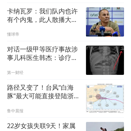
不清楚辞职信来源；曾用
卡纳瓦罗：我们队内也许
手绘图做头像
有个内鬼，此人散播大量
恶意谣言
懂球帝
对话一级甲等医疗事故涉
事儿科医生韩杰：诊疗中
有疏漏，我认错，但不能
第一财经
认罪
路径又变了！台风“白海
豚”最大可能直接登陆浙
江，也可能紧擦宁波沿海
鲁中晨报
北上！宁波将迎大雨暴
雨，务必提前准备
22岁女孩失联9天！家属