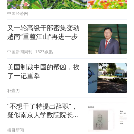
中国经济网
又一轮高级干部密集变动
越南“重整江山”再进一步
中国新闻周刊
1523跟贴
美国制裁中国的帮凶，挨
了一记重拳
补壹刀
“不想干了特提出辞职”，
疑似南京大学数院院长辞
职信流传，院方回应：喻
极目新闻
良教授已卸任院长一职，