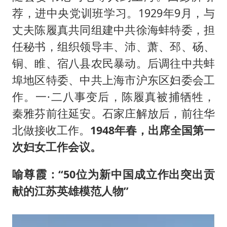
荐，进中央党训班学习。1929年9月，与
丈夫陈履真共同组建中共徐海蚌特委，担
任秘书，组织领导丰、沛、萧、邳、砀、
铜、睢、宿八县农民暴动。后调往中共蚌
埠地区特委、中共上海市沪东区妇委会工
作。一·二八事变后，陈履真被捕牺牲，
秦雅芬前往延安。石家庄解放后，前往华
北做接收工作。
1948年春，出席全国第一
次妇女工作会议。
喻尊霞：“50位
为新中国成立作出突出贡
献的江苏英雄模范人物”